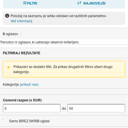
FILTRI
RAZVRSTI
NAJNOVEJŠI
Položaj na seznamu je lahko odvisen od različnih parametrov.
Več informacij
0
oglasov
Trenutno ni oglasov, ki ustrezajo iskalnim kriterijem.
FILTRIRAJ REZULTATE
Prikazani so dodatni filtri. Za prikaz drugačnih filtrov izberi drugo
kategorijo.
Kategorija
(prikaži vse)
Cenovni razpon (v EUR)
do
Samo BREZ SKRBI oglasi