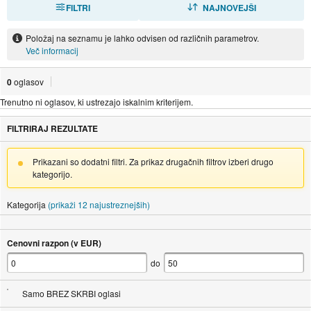
FILTRI
RAZVRSTI
NAJNOVEJŠI
Položaj na seznamu je lahko odvisen od različnih parametrov.
Več informacij
0
oglasov
Trenutno ni oglasov, ki ustrezajo iskalnim kriterijem.
FILTRIRAJ REZULTATE
Prikazani so dodatni filtri. Za prikaz drugačnih filtrov izberi drugo
kategorijo.
Kategorija
(prikaži 12 najustreznejših)
Cenovni razpon (v EUR)
do
Samo BREZ SKRBI oglasi