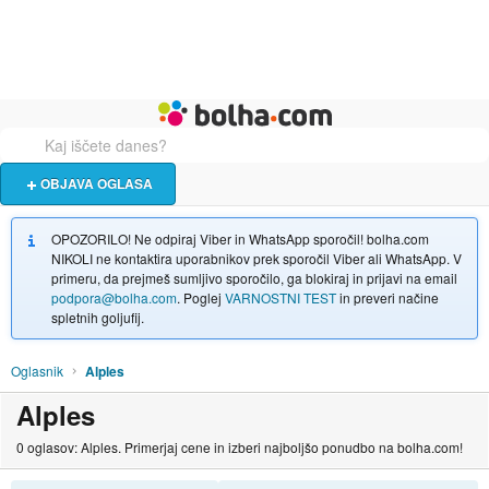
Živali
Turizem
Bolha naslovna stran
OBJAVA OGLASA
OPOZORILO! Ne odpiraj Viber in WhatsApp sporočil! bolha.com
NIKOLI ne kontaktira uporabnikov prek sporočil Viber ali WhatsApp. V
primeru, da prejmeš sumljivo sporočilo, ga blokiraj in prijavi na email
podpora@bolha.com
. Poglej
VARNOSTNI TEST
in preveri načine
spletnih goljufij.
Oglasnik
Alples
Alples
0 oglasov: Alples. Primerjaj cene in izberi najboljšo ponudbo na bolha.com!