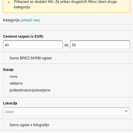
Prikazani so dodatni filtri. Za prikaz drugačnih filtrov izberi drugo
kategorijo.
Kategorija
(prikaži vse)
Cenovni razpon (v EUR)
do
Samo BREZ SKRBI oglasi
Stanje
novo
rabljeno
poškodovano/pokvarjeno
Lokacija
Izberi
Samo oglasi s fotografijo