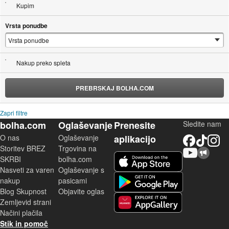
Kupim
Vrsta ponudbe
Nakup preko spleta
PREBRSKAJ BOLHA.COM
Zapri filtre
bolha.com
Oglaševanje
Prenesite
Sledite nam
O nas
Oglaševanje
aplikacijo
Facebook
TikTok
Instagram
Storitev BREZ
Trgovina na
YouTube
Skupnost bolha.com
iOS aplikacija
SKRBI
bolha.com
Nasveti za varen
Oglaševanje s
Android aplikacija
nakup
pasicami
Blog Skupnost
Objavite oglas
Zemljevid strani
Huawei aplikacija
Načini plačila
Stik in pomoč