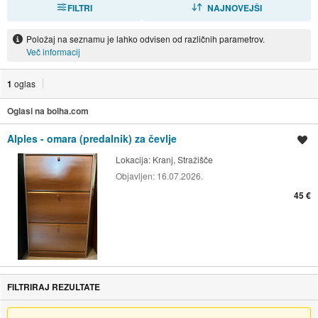
FILTRI
RAZVRSTI
NAJNOVEJŠI
Položaj na seznamu je lahko odvisen od različnih parametrov.
Več informacij
1
oglas
Oglasi na bolha.com
Alples - omara (predalnik) za čevlje
Shrani oglas
Lokacija:
Kranj, Stražišče
Objavljen:
16.07.2026.
45 €
FILTRIRAJ REZULTATE