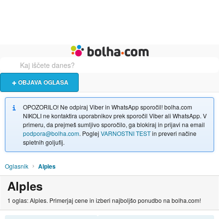
Živali
Turizem
Bolha naslovna stran
OBJAVA OGLASA
OPOZORILO! Ne odpiraj Viber in WhatsApp sporočil! bolha.com
NIKOLI ne kontaktira uporabnikov prek sporočil Viber ali WhatsApp. V
primeru, da prejmeš sumljivo sporočilo, ga blokiraj in prijavi na email
podpora@bolha.com
. Poglej
VARNOSTNI TEST
in preveri načine
spletnih goljufij.
Oglasnik
Alples
Alples
1 oglas: Alples. Primerjaj cene in izberi najboljšo ponudbo na bolha.com!