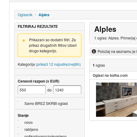
Oglasnik
Alples
FILTRIRAJ REZULTATE
Alples
1 oglas: Alples. Primerja
Prikazani so dodatni filtri. Za
prikaz drugačnih filtrov izberi
drugo kategorijo.
Položaj na seznamu je 
Kategorija
(prikaži 12 najustreznejših)
1
oglas
Oglasi na bolha.com
Cenovni razpon (v EUR)
do
Samo BREZ SKRBI oglasi
Stanje
novo
rabljeno
poškodovano/pokvarjeno