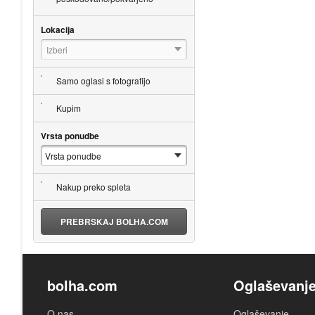
Lokacija
Izberi
Samo oglasi s fotografijo
Kupim
Vrsta ponudbe
Nakup preko spleta
PREBRSKAJ BOLHA.COM
bolha.com
Oglaševanj
O nas
Oglaševanje