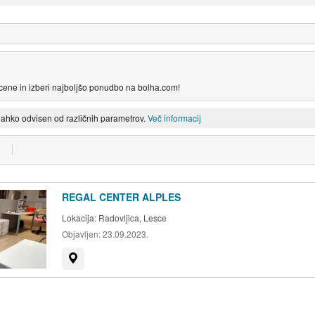
j cene in izberi najboljšo ponudbo na bolha.com!
lahko odvisen od različnih parametrov.
Več informacij
REGAL CENTER ALPLES
Lokacija:
Radovljica, Lesce
Objavljen:
23.09.2023.
Prikaži na zemljevidu