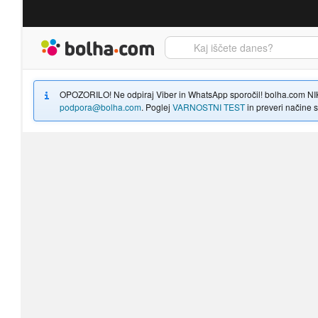
Bolha naslovna stran
OPOZORILO! Ne odpiraj Viber in WhatsApp sporočil! bolha.com NIKOLI
podpora@bolha.com
. Poglej
VARNOSTNI TEST
in preveri načine sp