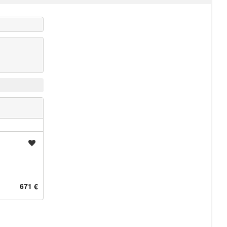
Shrani oglas
671 €