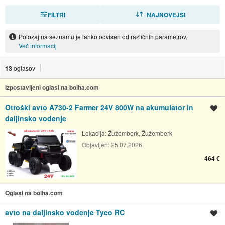
FILTRI
RAZVRSTI
NAJNOVEJŠI
Položaj na seznamu je lahko odvisen od različnih parametrov.
Več informacij
13
oglasov
Izpostavljeni oglasi na bolha.com
Otroški avto A730-2 Farmer 24V 800W na akumulator in
Shrani oglas
daljinsko vodenje
Lokacija:
Žužemberk, Žužemberk
Objavljen:
25.07.2026.
464 €
Oglasi na bolha.com
avto na daljinsko vodenje Tyco RC
Shrani oglas