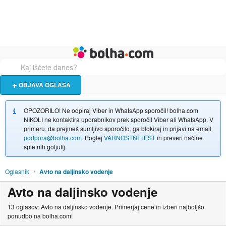
Živali
Turizem
Bolha naslovna stran
OBJAVA OGLASA
OPOZORILO! Ne odpiraj Viber in WhatsApp sporočil! bolha.com
NIKOLI ne kontaktira uporabnikov prek sporočil Viber ali WhatsApp. V
primeru, da prejmeš sumljivo sporočilo, ga blokiraj in prijavi na email
podpora@bolha.com
. Poglej
VARNOSTNI TEST
in preveri načine
spletnih goljufij.
Oglasnik
Avto na daljinsko vodenje
Avto na daljinsko vodenje
13 oglasov: Avto na daljinsko vodenje. Primerjaj cene in izberi najboljšo
ponudbo na bolha.com!