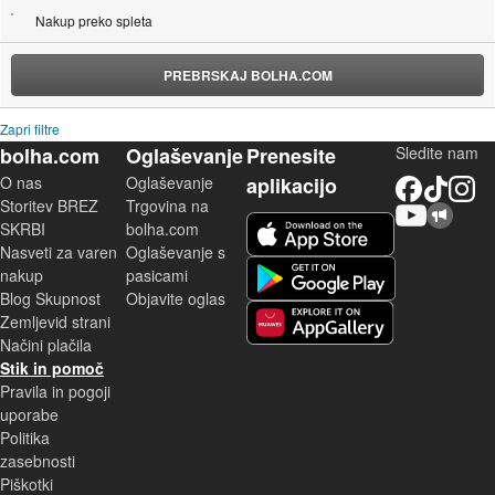
Nakup preko spleta
PREBRSKAJ BOLHA.COM
Zapri filtre
bolha.com
Oglaševanje
Prenesite
Sledite nam
O nas
Oglaševanje
aplikacijo
Facebook
TikTok
Instagram
Storitev BREZ
Trgovina na
YouTube
Skupnost bolha.com
iOS aplikacija
SKRBI
bolha.com
Nasveti za varen
Oglaševanje s
Android aplikacija
nakup
pasicami
Blog Skupnost
Objavite oglas
Zemljevid strani
Huawei aplikacija
Načini plačila
Stik in pomoč
Pravila in pogoji
uporabe
Politika
zasebnosti
Piškotki