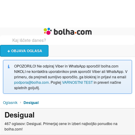
Živali
Turizem
Bolha naslovna stran
OBJAVA OGLASA
OPOZORILO! Ne odpiraj Viber in WhatsApp sporočil! bolha.com
NIKOLI ne kontaktira uporabnikov prek sporočil Viber ali WhatsApp. V
primeru, da prejmeš sumljivo sporočilo, ga blokiraj in prijavi na email
podpora@bolha.com
. Poglej
VARNOSTNI TEST
in preveri načine
spletnih goljufij.
Oglasnik
Desigual
Desigual
467 oglasov: Desigual. Primerjaj cene in izberi najboljšo ponudbo na
bolha.com!