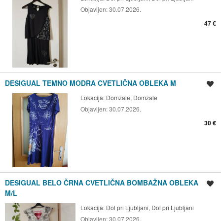
Objavljen:
30.07.2026.
47 €
DESIGUAL TEMNO MODRA CVETLIČNA OBLEKA M
Shrani oglas
Lokacija:
Domžale, Domžale
Objavljen:
30.07.2026.
30 €
DESIGUAL BELO ČRNA CVETLIČNA BOMBAŽNA OBLEKA
Shrani oglas
M/L
Lokacija:
Dol pri Ljubljani, Dol pri Ljubljani
Objavljen:
30.07.2026.