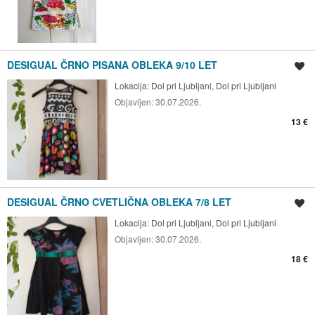
DESIGUAL ČRNO PISANA OBLEKA 9/10 LET
Shrani oglas
Lokacija:
Dol pri Ljubljani, Dol pri Ljubljani
Objavljen:
30.07.2026.
13 €
DESIGUAL ČRNO CVETLIČNA OBLEKA 7/8 LET
Shrani oglas
Lokacija:
Dol pri Ljubljani, Dol pri Ljubljani
Objavljen:
30.07.2026.
18 €