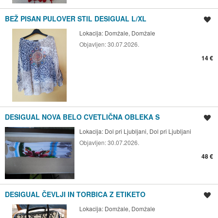
BEŽ PISAN PULOVER STIL DESIGUAL L/XL
Shrani oglas
Lokacija:
Domžale, Domžale
Objavljen:
30.07.2026.
14 €
DESIGUAL NOVA BELO CVETLIČNA OBLEKA S
Shrani oglas
Lokacija:
Dol pri Ljubljani, Dol pri Ljubljani
Objavljen:
30.07.2026.
48 €
DESIGUAL ČEVLJI IN TORBICA Z ETIKETO
Shrani oglas
Lokacija:
Domžale, Domžale