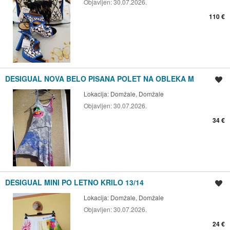
Objavljen:
30.07.2026.
110 €
DESIGUAL NOVA BELO PISANA POLET NA OBLEKA M
Shrani oglas
Lokacija:
Domžale, Domžale
Objavljen:
30.07.2026.
34 €
DESIGUAL MINI PO LETNO KRILO 13/14
Shrani oglas
Lokacija:
Domžale, Domžale
Objavljen:
30.07.2026.
24 €