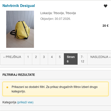
Nahrbtnik Desigual
Shrani oglas
Lokacija:
Trbovlje, Trbovlje
Objavljen:
30.07.2026.
20 €
«
PREJŠNJA
1
2
3
4
5
Stran
7-
NASLEDNJA
»
6
12
FILTRIRAJ REZULTATE
Prikazani so dodatni filtri. Za prikaz drugačnih filtrov izberi drugo
kategorijo.
Kategorija
(prikaži vse)