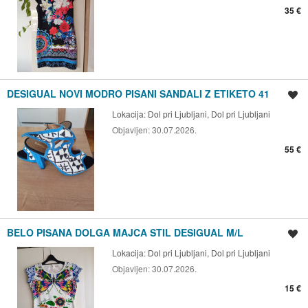
35 €
DESIGUAL NOVI MODRO PISANI SANDALI Z ETIKETO 41
Shrani oglas
Lokacija:
Dol pri Ljubljani, Dol pri Ljubljani
Objavljen:
30.07.2026.
55 €
BELO PISANA DOLGA MAJCA STIL DESIGUAL M/L
Shrani oglas
Lokacija:
Dol pri Ljubljani, Dol pri Ljubljani
Objavljen:
30.07.2026.
15 €