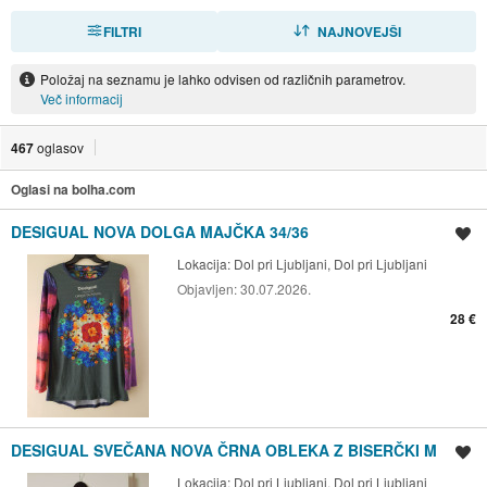
FILTRI
RAZVRSTI
NAJNOVEJŠI
Položaj na seznamu je lahko odvisen od različnih parametrov.
Več informacij
467
oglasov
Oglasi na bolha.com
DESIGUAL NOVA DOLGA MAJČKA 34/36
Shrani oglas
Lokacija:
Dol pri Ljubljani, Dol pri Ljubljani
Objavljen:
30.07.2026.
28 €
DESIGUAL SVEČANA NOVA ČRNA OBLEKA Z BISERČKI M
Shrani oglas
Lokacija:
Dol pri Ljubljani, Dol pri Ljubljani