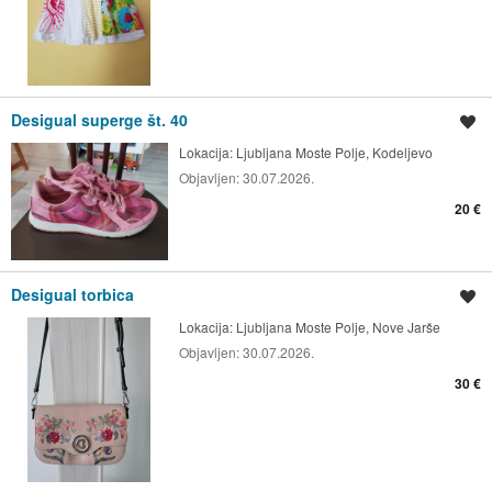
Desigual superge št. 40
Shrani oglas
Lokacija:
Ljubljana Moste Polje, Kodeljevo
Objavljen:
30.07.2026.
20 €
Desigual torbica
Shrani oglas
Lokacija:
Ljubljana Moste Polje, Nove Jarše
Objavljen:
30.07.2026.
30 €