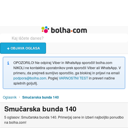
Živali
Turizem
Bolha naslovna stran
OBJAVA OGLASA
OPOZORILO! Ne odpiraj Viber in WhatsApp sporočil! bolha.com
NIKOLI ne kontaktira uporabnikov prek sporočil Viber ali WhatsApp. V
primeru, da prejmeš sumljivo sporočilo, ga blokiraj in prijavi na email
podpora@bolha.com
. Poglej
VARNOSTNI TEST
in preveri načine
spletnih goljufij.
Oglasnik
Smučarska bunda 140
Smučarska bunda 140
5 oglasov: Smučarska bunda 140. Primerjaj cene in izberi najboljšo ponudbo
na bolha.com!