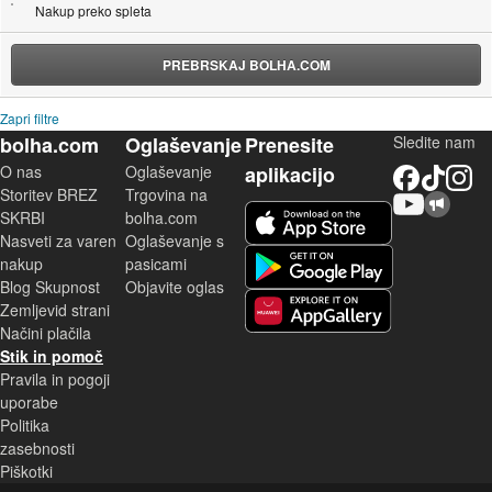
Nakup preko spleta
PREBRSKAJ BOLHA.COM
Zapri filtre
bolha.com
Oglaševanje
Prenesite
Sledite nam
O nas
Oglaševanje
aplikacijo
Facebook
TikTok
Instagram
Storitev BREZ
Trgovina na
YouTube
Skupnost bolha.com
iOS aplikacija
SKRBI
bolha.com
Nasveti za varen
Oglaševanje s
Android aplikacija
nakup
pasicami
Blog Skupnost
Objavite oglas
Zemljevid strani
Huawei aplikacija
Načini plačila
Stik in pomoč
Pravila in pogoji
uporabe
Politika
zasebnosti
Piškotki