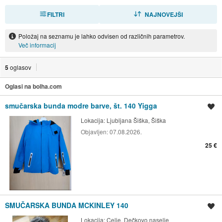
FILTRI
RAZVRSTI
NAJNOVEJŠI
Položaj na seznamu je lahko odvisen od različnih parametrov.
Več informacij
5
oglasov
Oglasi na bolha.com
smučarska bunda modre barve, št. 140 Yigga
Shrani oglas
Lokacija:
Ljubljana Šiška, Šiška
Objavljen:
07.08.2026.
25 €
SMUČARSKA BUNDA MCKINLEY 140
Shrani oglas
Lokacija:
Celje, Dečkovo naselje