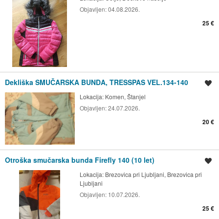
Objavljen:
04.08.2026.
25 €
Dekliška SMUČARSKA BUNDA, TRESSPAS VEL.134-140
Shrani oglas
Lokacija:
Komen, Štanjel
Objavljen:
24.07.2026.
20 €
Otroška smučarska bunda Firefly 140 (10 let)
Shrani oglas
Lokacija:
Brezovica pri Ljubljani, Brezovica pri
Ljubljani
Objavljen:
10.07.2026.
25 €