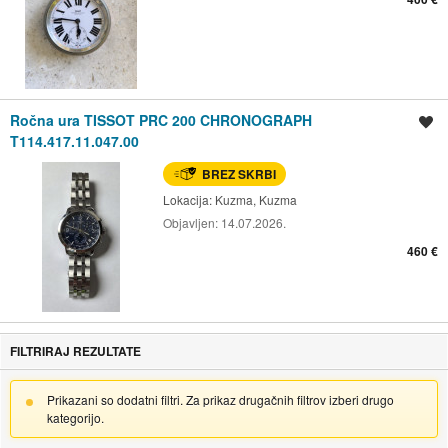
Ročna ura TISSOT PRC 200 CHRONOGRAPH
Shrani oglas
T114.417.11.047.00
BREZ SKRBI
Lokacija:
Kuzma, Kuzma
Objavljen:
14.07.2026.
460 €
FILTRIRAJ REZULTATE
Prikazani so dodatni filtri. Za prikaz drugačnih filtrov izberi drugo
kategorijo.