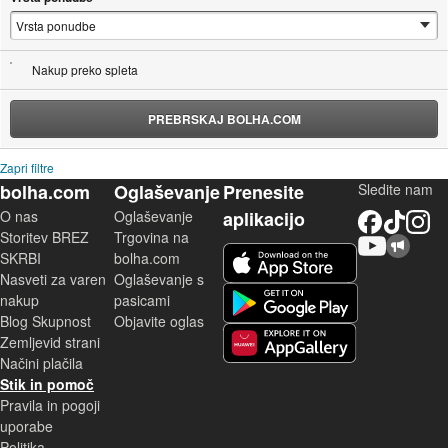
Nakup preko spleta
PREBRSKAJ BOLHA.COM
Zapri filtre
bolha.com
Oglaševanje
Prenesite
Sledite nam
O nas
Oglaševanje
aplikacijo
Facebook
TikTok
Instagram
Storitev BREZ
Trgovina na
YouTube
Skupnost bolha.com
iOS aplikacija
SKRBI
bolha.com
Nasveti za varen
Oglaševanje s
Android aplikacija
nakup
pasicami
Blog Skupnost
Objavite oglas
Zemljevid strani
Huawei aplikacija
Načini plačila
Stik in pomoč
Pravila in pogoji
uporabe
Politika