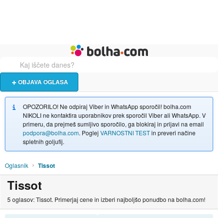
Živali
Turizem
Bolha naslovna stran
OBJAVA OGLASA
OPOZORILO! Ne odpiraj Viber in WhatsApp sporočil! bolha.com
NIKOLI ne kontaktira uporabnikov prek sporočil Viber ali WhatsApp. V
primeru, da prejmeš sumljivo sporočilo, ga blokiraj in prijavi na email
podpora@bolha.com
. Poglej
VARNOSTNI TEST
in preveri načine
spletnih goljufij.
Oglasnik
Tissot
Tissot
5 oglasov: Tissot. Primerjaj cene in izberi najboljšo ponudbo na bolha.com!