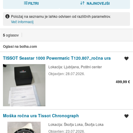
FILTRI
RAZVRSTI
NAJNOVEJŠI
Položaj na seznamu je lahko odvisen od različnih parametrov.
Več informacij
5
oglasov
Oglasi na bolha.com
TISSOT Seastar 1000 Powermatic T120.807.,ročna ura
Shrani oglas
Lokacija:
Ljubljana, Poštni center
Objavljen:
28.07.2026.
499,99 €
Moška ročna ura Tissot Chronograph
Shrani oglas
Lokacija:
Škofja Loka, Škofja Loka
Objavljen:
23.07.2026.