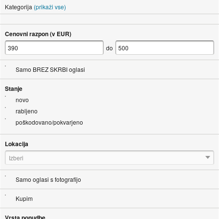
Kategorija
(prikaži vse)
Cenovni razpon (v EUR)
do
Samo BREZ SKRBI oglasi
Stanje
novo
rabljeno
poškodovano/pokvarjeno
Lokacija
Izberi
Samo oglasi s fotografijo
Kupim
Vrsta ponudbe