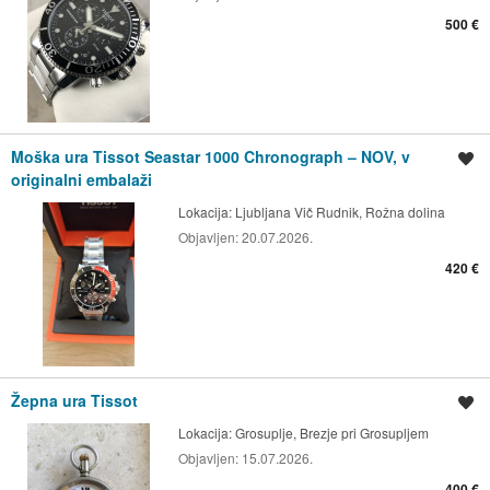
500 €
Moška ura Tissot Seastar 1000 Chronograph – NOV, v
Shrani oglas
originalni embalaži
Lokacija:
Ljubljana Vič Rudnik, Rožna dolina
Objavljen:
20.07.2026.
420 €
Žepna ura Tissot
Shrani oglas
Lokacija:
Grosuplje, Brezje pri Grosupljem
Objavljen:
15.07.2026.
400 €