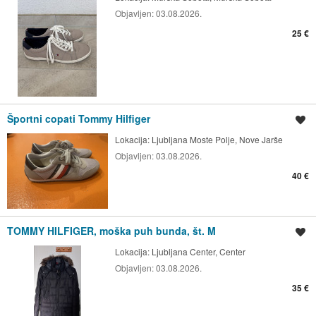
Objavljen:
03.08.2026.
25 €
Športni copati Tommy Hilfiger
Shrani oglas
Lokacija:
Ljubljana Moste Polje, Nove Jarše
Objavljen:
03.08.2026.
40 €
TOMMY HILFIGER, moška puh bunda, št. M
Shrani oglas
Lokacija:
Ljubljana Center, Center
Objavljen:
03.08.2026.
35 €