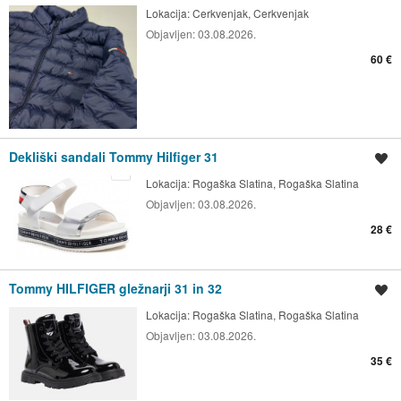
Lokacija:
Cerkvenjak, Cerkvenjak
Objavljen:
03.08.2026.
60 €
Dekliški sandali Tommy Hilfiger 31
Shrani oglas
Lokacija:
Rogaška Slatina, Rogaška Slatina
Objavljen:
03.08.2026.
28 €
Tommy HILFIGER gležnarji 31 in 32
Shrani oglas
Lokacija:
Rogaška Slatina, Rogaška Slatina
Objavljen:
03.08.2026.
35 €