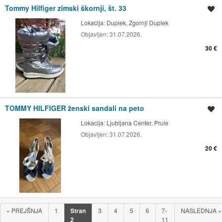
Tommy Hilfiger zimski škornji, št. 33
Shrani oglas
Lokacija:
Duplek, Zgornji Duplek
Objavljen:
31.07.2026.
30 €
TOMMY HILFIGER ženski sandali na peto
Shrani oglas
Lokacija:
Ljubljana Center, Prule
Objavljen:
31.07.2026.
20 €
«
PREJŠNJA
1
Stran
3
4
5
6
7-
NASLEDNJA
»
2
11