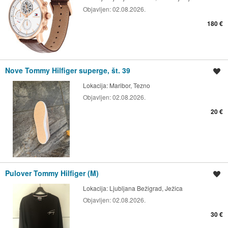
Objavljen:
02.08.2026.
180 €
Nove Tommy Hilfiger superge, št. 39
Shrani oglas
Lokacija:
Maribor, Tezno
Objavljen:
02.08.2026.
20 €
Pulover Tommy Hilfiger (M)
Shrani oglas
Lokacija:
Ljubljana Bežigrad, Ježica
Objavljen:
02.08.2026.
30 €