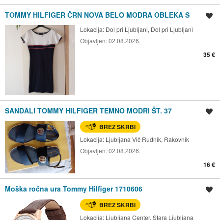
TOMMY HILFIGER ČRN NOVA BELO MODRA OBLEKA S
Shrani oglas
Lokacija:
Dol pri Ljubljani, Dol pri Ljubljani
Objavljen:
02.08.2026.
35 €
SANDALI TOMMY HILFIGER TEMNO MODRI ŠT. 37
Shrani oglas
BREZ SKRBI
Lokacija:
Ljubljana Vič Rudnik, Rakovnik
Objavljen:
02.08.2026.
16 €
Moška ročna ura Tommy Hilfiger 1710606
Shrani oglas
BREZ SKRBI
Lokacija:
Ljubljana Center, Stara Ljubljana