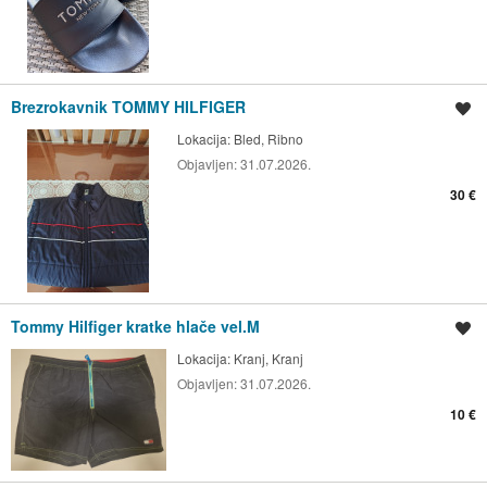
Brezrokavnik TOMMY HILFIGER
Shrani oglas
Lokacija:
Bled, Ribno
Objavljen:
31.07.2026.
30 €
Tommy Hilfiger kratke hlače vel.M
Shrani oglas
Lokacija:
Kranj, Kranj
Objavljen:
31.07.2026.
10 €