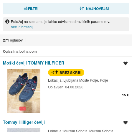
FILTRI
RAZVRSTI
NAJNOVEJŠI
Položaj na seznamu je lahko odvisen od različnih parametrov.
Več informacij
271
oglasov
Oglasi na bolha.com
Moški čevlji TOMMY HILFIGER
Shrani oglas
BREZ SKRBI
Lokacija:
Ljubljana Moste Polje, Polje
Objavljen:
04.08.2026.
15 €
Tommy Hilfiger čevlji
Shrani oglas
Lokacija:
Murska Sobota, Murska Sobota