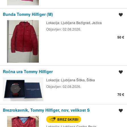
Bunda Tommy Hilfiger (M)
Shrani oglas
Lokacija:
Ljubljana Bežigrad, Ježica
Objavljen:
02.08.2026.
50 €
Ročna ura Tommy Hilfiger
Shrani oglas
Lokacija:
Ljubljana Šiška, Šiška
Objavljen:
02.08.2026.
70 €
Brezrokavnik, Tommy Hilfiger, nov, velikost S
Shrani oglas
BREZ SKRBI
Lokacija:
Ljubljana Center, Prule