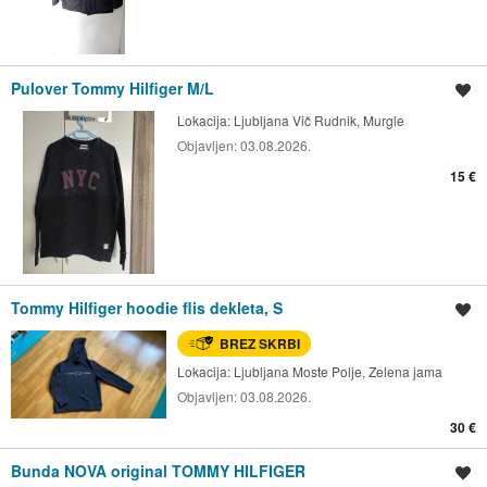
Pulover Tommy Hilfiger M/L
Shrani oglas
Lokacija:
Ljubljana Vič Rudnik, Murgle
Objavljen:
03.08.2026.
15 €
Tommy Hilfiger hoodie flis dekleta, S
Shrani oglas
BREZ SKRBI
Lokacija:
Ljubljana Moste Polje, Zelena jama
Objavljen:
03.08.2026.
30 €
Bunda NOVA original TOMMY HILFIGER
Shrani oglas