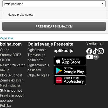
Nakup preko spleta
PREBRSKAJ BOLHA.COM
Zapri filtre
bolha.com
Oglaševanje
Prenesite
Sledite nam
O nas
Oglaševanje
aplikacijo
Facebook
TikTok
Instagram
Storitev BREZ
Trgovina na
YouTube
Skupnost bolha.com
iOS aplikacija
SKRBI
bolha.com
Nasveti za varen
Oglaševanje s
Android aplikacija
nakup
pasicami
Blog Skupnost
Objavite oglas
Zemljevid strani
Huawei aplikacija
Načini plačila
Stik in pomoč
Pravila in pogoji
uporabe
Politika