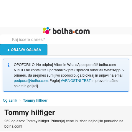
Živali
Turizem
Bolha naslovna stran
OBJAVA OGLASA
OPOZORILO! Ne odpiraj Viber in WhatsApp sporočil! bolha.com
NIKOLI ne kontaktira uporabnikov prek sporočil Viber ali WhatsApp. V
primeru, da prejmeš sumljivo sporočilo, ga blokiraj in prijavi na email
podpora@bolha.com
. Poglej
VARNOSTNI TEST
in preveri načine
spletnih goljufij.
Oglasnik
Tommy hilfiger
Tommy hilfiger
269 oglasov: Tommy hilfiger. Primerjaj cene in izberi najboljšo ponudbo na
bolha.com!