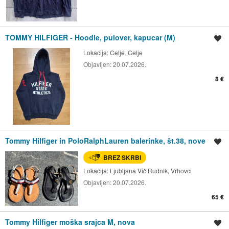
TOMMY HILFIGER - Hoodie, pulover, kapucar (M)
Shrani oglas
Lokacija:
Celje, Celje
Objavljen:
20.07.2026.
8 €
Tommy Hilfiger in PoloRalphLauren balerinke, št.38, nove
Shrani oglas
BREZ SKRBI
Lokacija:
Ljubljana Vič Rudnik, Vrhovci
Objavljen:
20.07.2026.
65 €
Tommy Hilfiger moška srajca M, nova
Shrani oglas