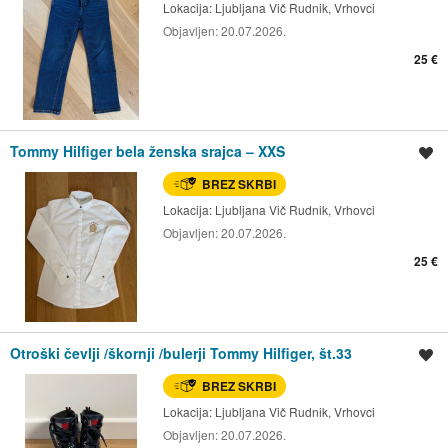
Lokacija:
Ljubljana Vič Rudnik, Vrhovci
Objavljen:
20.07.2026.
25 €
Tommy Hilfiger bela ženska srajca – XXS
Shrani oglas
BREZ SKRBI
Lokacija:
Ljubljana Vič Rudnik, Vrhovci
Objavljen:
20.07.2026.
25 €
Otroški čevlji /škornji /bulerji Tommy Hilfiger, št.33
Shrani oglas
BREZ SKRBI
Lokacija:
Ljubljana Vič Rudnik, Vrhovci
Objavljen:
20.07.2026.