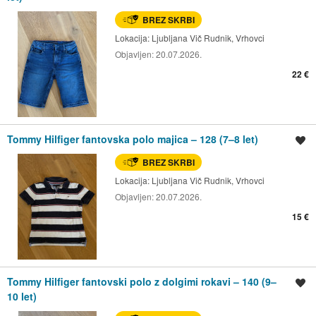
BREZ SKRBI
Lokacija:
Ljubljana Vič Rudnik, Vrhovci
Objavljen:
20.07.2026.
22 €
Tommy Hilfiger fantovska polo majica – 128 (7–8 let)
Shrani oglas
BREZ SKRBI
Lokacija:
Ljubljana Vič Rudnik, Vrhovci
Objavljen:
20.07.2026.
15 €
Tommy Hilfiger fantovski polo z dolgimi rokavi – 140 (9–
Shrani oglas
10 let)