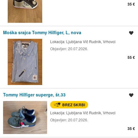
35 €
Mośka srajca Tommy Hilfiger, L, nova
Shrani oglas
Lokacija:
Ljubljana Vič Rudnik, Vrhovci
Objavljen:
20.07.2026.
55 €
Tommy Hilfiger superge, št.33
Shrani oglas
BREZ SKRBI
Lokacija:
Ljubljana Vič Rudnik, Vrhovci
Objavljen:
20.07.2026.
35 €