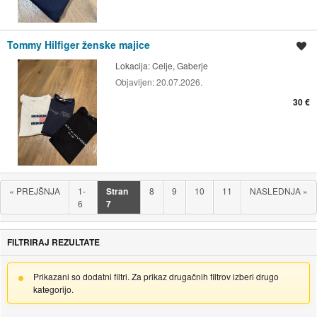
Tommy Hilfiger ženske majice
Shrani oglas
Lokacija:
Celje, Gaberje
Objavljen:
20.07.2026.
30 €
«
PREJŠNJA
1-
Stran
8
9
10
11
NASLEDNJA
»
6
7
FILTRIRAJ REZULTATE
Prikazani so dodatni filtri. Za prikaz drugačnih filtrov izberi drugo
kategorijo.