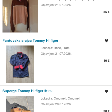
Objavljen:
21.07.2026.
35 €
Fantovska srajca Tommy Hilfiger
Shrani oglas
Lokacija:
Rače, Fram
Objavljen:
21.07.2026.
10 €
Superge Tommy Hilfiger št.39
Shrani oglas
Lokacija:
Črnomelj, Črnomelj
Objavljen:
20.07.2026.
30 €