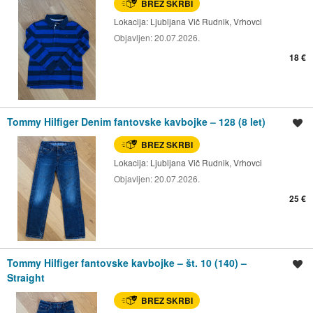
BREZ SKRBI
Lokacija:
Ljubljana Vič Rudnik, Vrhovci
Objavljen:
20.07.2026.
18 €
Tommy Hilfiger Denim fantovske kavbojke – 128 (8 let)
Shrani oglas
BREZ SKRBI
Lokacija:
Ljubljana Vič Rudnik, Vrhovci
Objavljen:
20.07.2026.
25 €
Tommy Hilfiger fantovske kavbojke – št. 10 (140) –
Shrani oglas
Straight
BREZ SKRBI