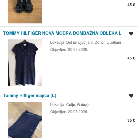
45 €
TOMMY HILFIGER NOVA MODRA BOMBAŽNA OBLEKA L
Shrani oglas
Lokacija:
Dol pri Ljubljani, Dol pri Ljubljani
Objavljen:
20.07.2026.
45 €
Tommy Hilfiger majica (L)
Shrani oglas
Lokacija:
Celje, Gaberje
Objavljen:
20.07.2026.
35 €