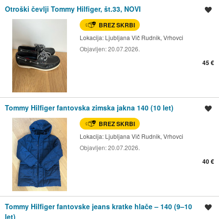
Otroški čevlji Tommy Hilfiger, št.33, NOVI
Shrani oglas
BREZ SKRBI
Lokacija:
Ljubljana Vič Rudnik, Vrhovci
Objavljen:
20.07.2026.
45 €
Tommy Hilfiger fantovska zimska jakna 140 (10 let)
Shrani oglas
BREZ SKRBI
Lokacija:
Ljubljana Vič Rudnik, Vrhovci
Objavljen:
20.07.2026.
40 €
Tommy Hilfiger fantovske jeans kratke hlače – 140 (9–10
Shrani oglas
let)