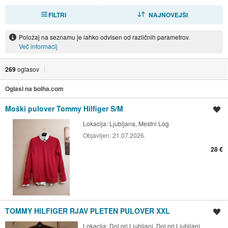
FILTRI
RAZVRSTI
NAJNOVEJŠI
Položaj na seznamu je lahko odvisen od različnih parametrov.
Več informacij
269
oglasov
Oglasi na bolha.com
Moški pulover Tommy Hilfiger S/M
Shrani oglas
Lokacija:
Ljubljana, Mestni Log
Objavljen:
21.07.2026.
28 €
TOMMY HILFIGER RJAV PLETEN PULOVER XXL
Shrani oglas
Lokacija:
Dol pri Ljubljani, Dol pri Ljubljani