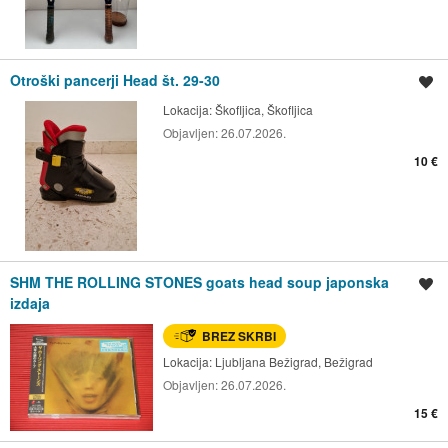
Otroški pancerji Head št. 29-30
Shrani oglas
Lokacija:
Škofljica, Škofljica
Objavljen:
26.07.2026.
10 €
SHM THE ROLLING STONES goats head soup japonska
Shrani oglas
izdaja
BREZ SKRBI
Lokacija:
Ljubljana Bežigrad, Bežigrad
Objavljen:
26.07.2026.
15 €