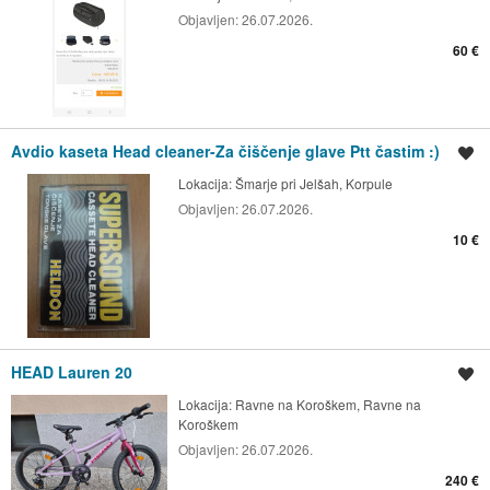
Objavljen:
26.07.2026.
60 €
Avdio kaseta Head cleaner-Za čiščenje glave Ptt častim :)
Shrani oglas
Lokacija:
Šmarje pri Jelšah, Korpule
Objavljen:
26.07.2026.
10 €
HEAD Lauren 20
Shrani oglas
Lokacija:
Ravne na Koroškem, Ravne na
Koroškem
Objavljen:
26.07.2026.
240 €