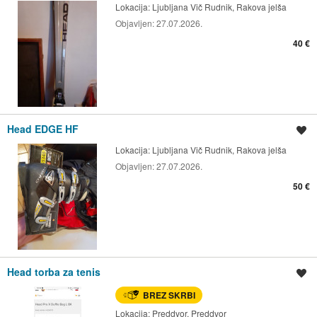
Lokacija:
Ljubljana Vič Rudnik, Rakova jelša
Objavljen:
27.07.2026.
40 €
Head EDGE HF
Shrani oglas
Lokacija:
Ljubljana Vič Rudnik, Rakova jelša
Objavljen:
27.07.2026.
50 €
Head torba za tenis
Shrani oglas
BREZ SKRBI
Lokacija:
Preddvor, Preddvor