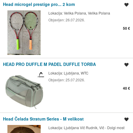
Head microgel prestige pro... 2 kom
Shrani oglas
Lokacija:
Velika Polana, Velika Polana
Objavljen:
26.07.2026.
50 €
HEAD PRO DUFFLE M PADEL DUFFLE TORBA
Shrani oglas
Lokacija:
Ljubljana, WTC
Objavljen:
25.07.2026.
40 €
Head Čelada Stratum Series - M velikost
Shrani oglas
Lokacija:
Ljubljana Vič Rudnik, Vič - Dolgi most