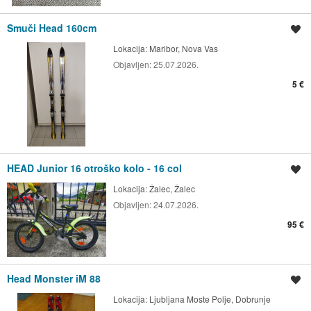
Smuči Head 160cm
Shrani oglas
Lokacija:
Maribor, Nova Vas
Objavljen:
25.07.2026.
5 €
HEAD Junior 16 otroško kolo - 16 col
Shrani oglas
Lokacija:
Žalec, Žalec
Objavljen:
24.07.2026.
95 €
Head Monster iM 88
Shrani oglas
Lokacija:
Ljubljana Moste Polje, Dobrunje