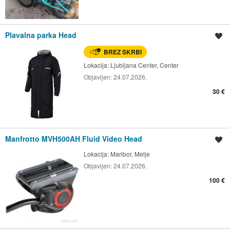
Plavalna parka Head
Shrani oglas
BREZ SKRBI
Lokacija:
Ljubljana Center, Center
Objavljen:
24.07.2026.
30 €
Manfrotto MVH500AH Fluid Video Head
Shrani oglas
Lokacija:
Maribor, Melje
Objavljen:
24.07.2026.
100 €