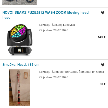
NOVO! BEAMZ FUZE2812 WASH ZOOM Moving head
Shrani oglas
headi
Lokacija:
Šoštanj, Lokovica
Objavljen:
26.07.2026.
549 €
Smučke, Head, 165 cm
Shrani oglas
Lokacija:
Šempeter pri Gorici, Šempeter pri Gorici
Objavljen:
26.07.2026.
60 €