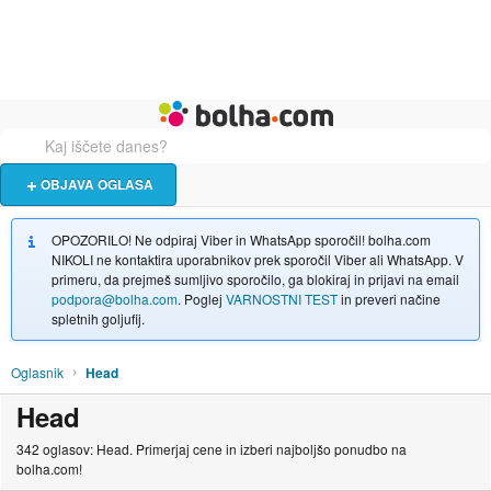
Živali
Turizem
Bolha naslovna stran
OBJAVA OGLASA
OPOZORILO! Ne odpiraj Viber in WhatsApp sporočil! bolha.com
NIKOLI ne kontaktira uporabnikov prek sporočil Viber ali WhatsApp. V
primeru, da prejmeš sumljivo sporočilo, ga blokiraj in prijavi na email
podpora@bolha.com
. Poglej
VARNOSTNI TEST
in preveri načine
spletnih goljufij.
Oglasnik
Head
Head
342 oglasov: Head. Primerjaj cene in izberi najboljšo ponudbo na
bolha.com!