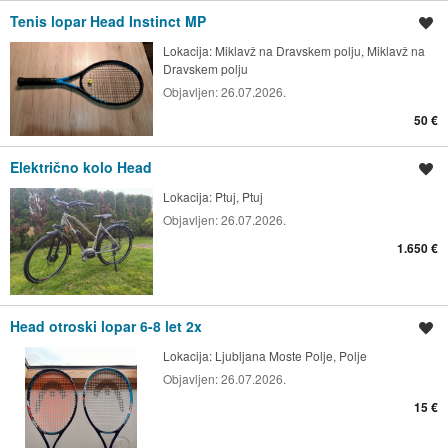
Tenis lopar Head Instinct MP
Shrani oglas
Lokacija:
Miklavž na Dravskem polju, Miklavž na
Dravskem polju
Objavljen:
26.07.2026.
50 €
Električno kolo Head
Shrani oglas
Lokacija:
Ptuj, Ptuj
Objavljen:
26.07.2026.
1.650 €
Head otroski lopar 6-8 let 2x
Shrani oglas
Lokacija:
Ljubljana Moste Polje, Polje
Objavljen:
26.07.2026.
15 €