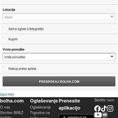
Lokacija
Izberi
Samo oglasi s fotografijo
Kupim
Vrsta ponudbe
Nakup preko spleta
PREBRSKAJ BOLHA.COM
Zapri filtre
bolha.com
Oglaševanje
Prenesite
Sledite nam
O nas
Oglaševanje
aplikacijo
Facebook
TikTok
Instagram
Storitev BREZ
Trgovina na
YouTube
Skupnost bolha.com
iOS aplikacija