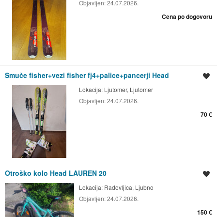
Objavljen:
24.07.2026.
Cena po dogovoru
Smuče fisher+vezi fisher fj4+palice+pancerji Head
Shrani oglas
Lokacija:
Ljutomer, Ljutomer
Objavljen:
24.07.2026.
70 €
Otroško kolo Head LAUREN 20
Shrani oglas
Lokacija:
Radovljica, Ljubno
Objavljen:
24.07.2026.
150 €