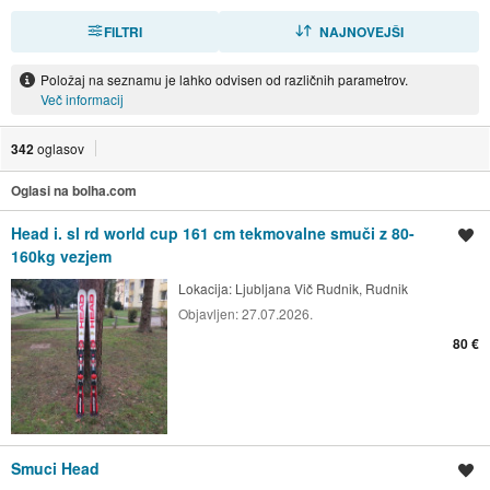
FILTRI
RAZVRSTI
NAJNOVEJŠI
Položaj na seznamu je lahko odvisen od različnih parametrov.
Več informacij
342
oglasov
Oglasi na bolha.com
Head i. sl rd world cup 161 cm tekmovalne smuči z 80-
Shrani oglas
160kg vezjem
Lokacija:
Ljubljana Vič Rudnik, Rudnik
Objavljen:
27.07.2026.
80 €
Smuci Head
Shrani oglas