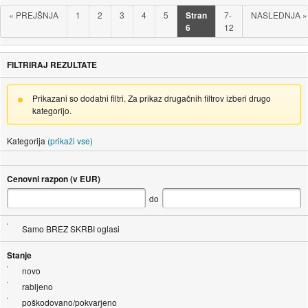
«
PREJŠNJA
1
2
3
4
5
Stran
7-
NASLEDNJA
»
6
12
FILTRIRAJ REZULTATE
Prikazani so dodatni filtri. Za prikaz drugačnih filtrov izberi drugo
kategorijo.
Kategorija
(prikaži vse)
Cenovni razpon (v EUR)
do
Samo BREZ SKRBI oglasi
Stanje
novo
rabljeno
poškodovano/pokvarjeno