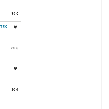
95 €
 TEK
Shrani oglas
80 €
Shrani oglas
30 €