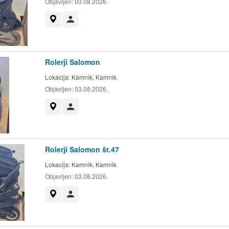
Objavljen:
03.08.2026.
Prikaži na zemljevidu
Uporabnik ni trgovec
Rolerji Salomon
Lokacija:
Kamnik, Kamnik
Objavljen:
03.08.2026.
Prikaži na zemljevidu
Uporabnik ni trgovec
Rolerji Salomon št.47
Lokacija:
Kamnik, Kamnik
Objavljen:
03.08.2026.
Prikaži na zemljevidu
Uporabnik ni trgovec