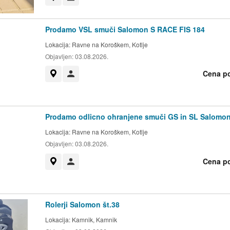
Prodamo VSL smuči Salomon S RACE FIS 184
Lokacija:
Ravne na Koroškem, Kotlje
Objavljen:
03.08.2026.
Cena p
Prikaži na zemljevidu
Uporabnik ni trgovec
Prodamo odlicno ohranjene smuči GS in SL Salomo
Lokacija:
Ravne na Koroškem, Kotlje
Objavljen:
03.08.2026.
Cena p
Prikaži na zemljevidu
Uporabnik ni trgovec
Rolerji Salomon št.38
Lokacija:
Kamnik, Kamnik