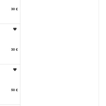
30 €
Shrani oglas
30 €
Shrani oglas
50 €