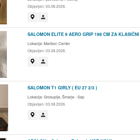
Objavljen:
03.08.2026.
Prikaži na zemljevidu
Uporabnik ni trgovec
SALOMON ELITE 9 AERO GRIP 198 CM ZA KLASIČNI
Lokacija:
Maribor, Center
Objavljen:
03.08.2026.
Prikaži na zemljevidu
Uporabnik ni trgovec
SALOMON T1 GIRLY ( EU 27 2/3 )
Lokacija:
Grosuplje, Šmarje - Sap
Objavljen:
03.08.2026.
Prikaži na zemljevidu
Uporabnik ni trgovec