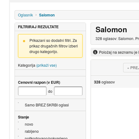
Oglasnik
Salomon
FILTRIRAJ REZULTATE
Salomon
328 oglasov: Salomon. Pr
Prikazani so dodatni filtri. Za
prikaz drugačnih filtrov izberi
drugo kategorijo.
Položaj na seznamu je 
Kategorija
(prikaži vse)
«
PRE
328
oglasov
Cenovni razpon (v EUR)
do
Samo BREZ SKRBI oglasi
Stanje
novo
rabljeno
poškodovano/pokvarjeno