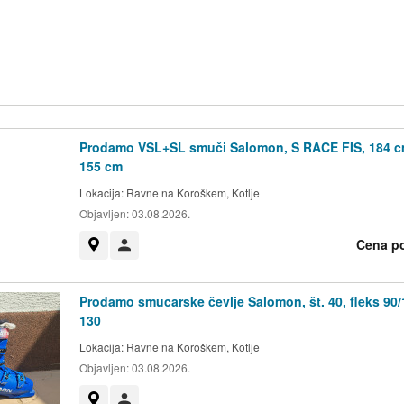
Prodamo VSL+SL smuči Salomon, S RACE FIS, 184 c
155 cm
Lokacija:
Ravne na Koroškem, Kotlje
Objavljen:
03.08.2026.
Cena p
Prikaži na zemljevidu
Uporabnik ni trgovec
Prodamo smucarske čevlje Salomon, št. 40, fleks 90/
130
Lokacija:
Ravne na Koroškem, Kotlje
Objavljen:
03.08.2026.
Prikaži na zemljevidu
Uporabnik ni trgovec