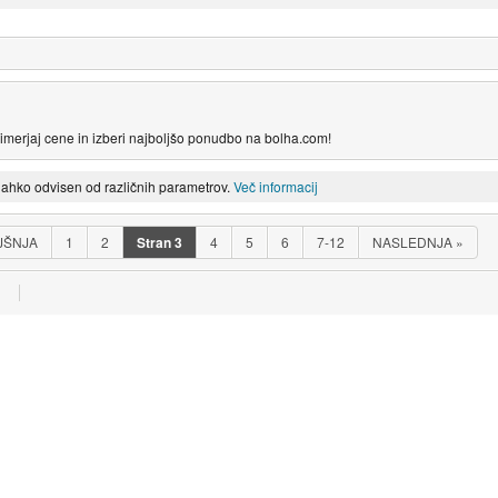
imerjaj cene in izberi najboljšo ponudbo na bolha.com!
lahko odvisen od različnih parametrov.
Več informacij
JŠNJA
1
2
Stran
3
4
5
6
7-12
NASLEDNJA
»