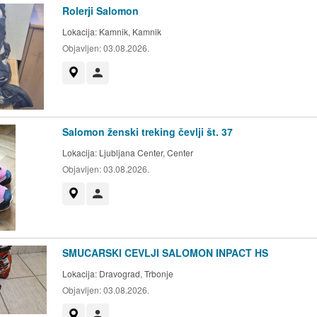
Rolerji Salomon
Lokacija:
Kamnik, Kamnik
Objavljen:
03.08.2026.
Prikaži na zemljevidu
Uporabnik ni trgovec
Salomon ženski treking čevlji št. 37
Lokacija:
Ljubljana Center, Center
Objavljen:
03.08.2026.
Prikaži na zemljevidu
Uporabnik ni trgovec
SMUCARSKI CEVLJI SALOMON INPACT HS
Lokacija:
Dravograd, Trbonje
Objavljen:
03.08.2026.
Prikaži na zemljevidu
Uporabnik ni trgovec