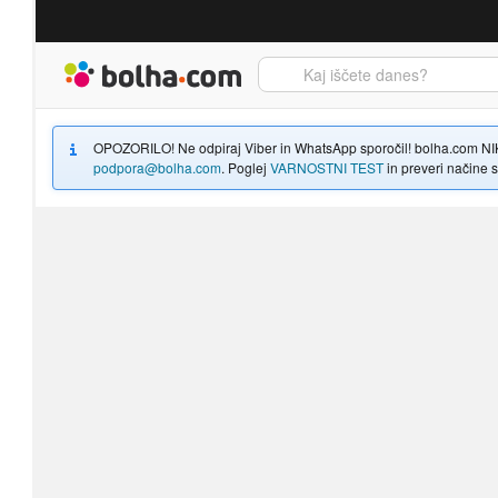
Bolha naslovna stran
OPOZORILO! Ne odpiraj Viber in WhatsApp sporočil! bolha.com NIKOLI
podpora@bolha.com
. Poglej
VARNOSTNI TEST
in preveri načine sp