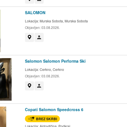
SALOMON
Lokacija:
Murska Sobota, Murska Sobota
Objavljen:
03.08.2026.
Prikaži na zemljevidu
Uporabnik ni trgovec
Salomon Salomon Performa Ski
Lokacija:
Cerkno, Cerkno
Objavljen:
03.08.2026.
Prikaži na zemljevidu
Uporabnik ni trgovec
Copati Salomon Speedcross 6
BREZ SKRBI
Lokacija:
Ajdovščina, Podkraj