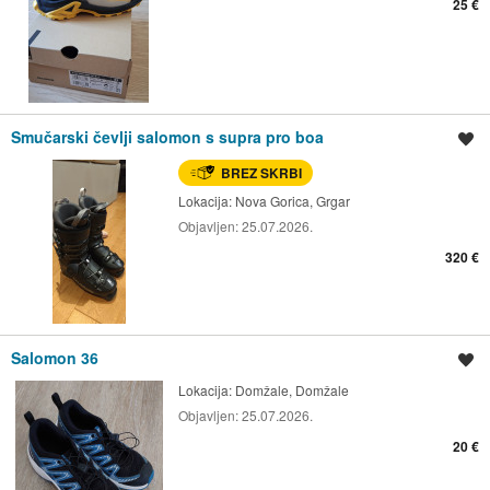
25 €
Smučarski čevlji salomon s supra pro boa
Shrani oglas
BREZ SKRBI
Lokacija:
Nova Gorica, Grgar
Objavljen:
25.07.2026.
320 €
Salomon 36
Shrani oglas
Lokacija:
Domžale, Domžale
Objavljen:
25.07.2026.
20 €