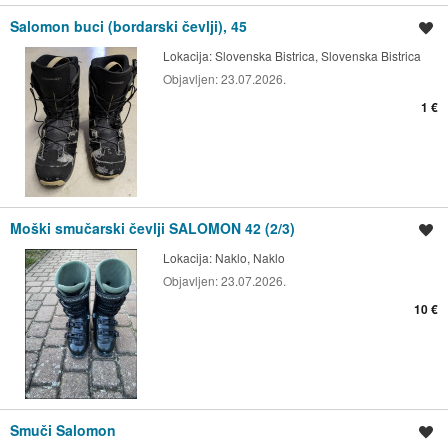
Salomon buci (bordarski čevlji), 45
Shrani oglas
Lokacija:
Slovenska Bistrica, Slovenska Bistrica
Objavljen:
23.07.2026.
1 €
Moški smučarski čevlji SALOMON 42 (2/3)
Shrani oglas
Lokacija:
Naklo, Naklo
Objavljen:
23.07.2026.
10 €
Smuči Salomon
Shrani oglas