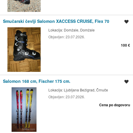
Smučarski čevlji Salomon XACCESS CRUISE, Flex 70
Shrani oglas
Lokacija:
Domžale, Domžale
Objavljen:
23.07.2026.
100 €
Salomon 168 cm, Fischer 175 cm.
Shrani oglas
Lokacija:
Ljubljana Bežigrad, Črnuče
Objavljen:
23.07.2026.
Cena po dogovoru