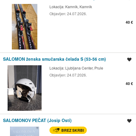
Lokacija:
Kamnik, Kamnik
Objavljen:
24.07.2026.
40 €
SALOMON ženska smučarska čelada S (53-56 cm)
Shrani oglas
Lokacija:
Ljubljana Center, Prule
Objavljen:
24.07.2026.
40 €
SALOMONOV PEČAT (Josip Osti)
Shrani oglas
BREZ SKRBI