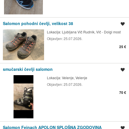
Salomon pohodni čevlji, velikost 38
Shrani oglas
Lokacija:
Ljubljana Vič Rudnik, Vič - Dolgi most
Objavljen:
25.07.2026.
25 €
smučarski čevlji salomon
Shrani oglas
Lokacija:
Velenje, Velenje
Objavljen:
25.07.2026.
70 €
Salomon Feinach APOLON SPLOŠNA ZGODOVINA
Shrani oglas