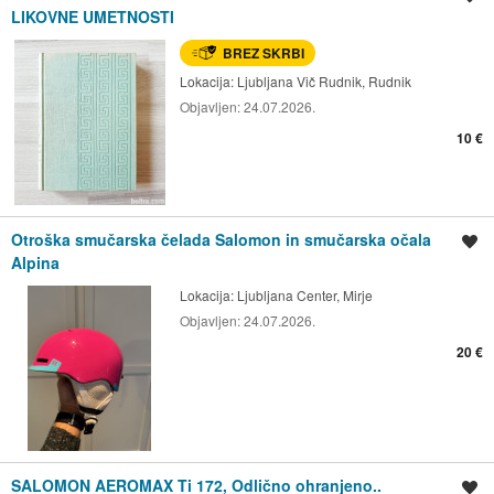
LIKOVNE UMETNOSTI
BREZ SKRBI
Lokacija:
Ljubljana Vič Rudnik, Rudnik
Objavljen:
24.07.2026.
10 €
Otroška smučarska čelada Salomon in smučarska očala
Shrani oglas
Alpina
Lokacija:
Ljubljana Center, Mirje
Objavljen:
24.07.2026.
20 €
SALOMON AEROMAX Ti 172, Odlično ohranjeno..
Shrani oglas