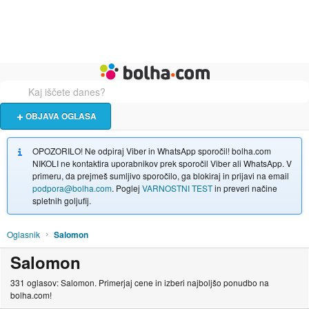
Živali
Turizem
Bolha naslovna stran
OBJAVA OGLASA
OPOZORILO! Ne odpiraj Viber in WhatsApp sporočil! bolha.com
NIKOLI ne kontaktira uporabnikov prek sporočil Viber ali WhatsApp. V
primeru, da prejmeš sumljivo sporočilo, ga blokiraj in prijavi na email
podpora@bolha.com
. Poglej
VARNOSTNI TEST
in preveri načine
spletnih goljufij.
Oglasnik
Salomon
Salomon
331 oglasov: Salomon. Primerjaj cene in izberi najboljšo ponudbo na
bolha.com!