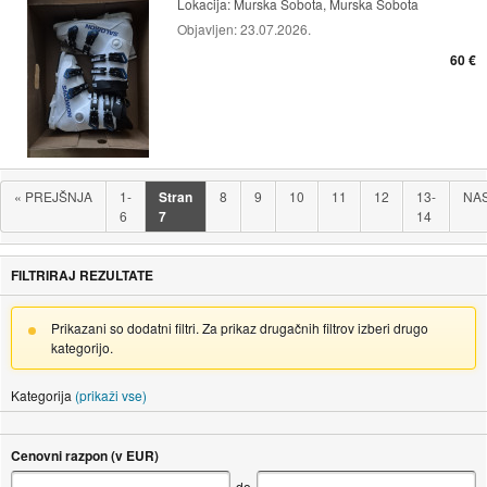
Lokacija:
Murska Sobota, Murska Sobota
Objavljen:
23.07.2026.
60 €
«
PREJŠNJA
1-
Stran
8
9
10
11
12
13-
NA
6
7
14
FILTRIRAJ REZULTATE
Prikazani so dodatni filtri. Za prikaz drugačnih filtrov izberi drugo
kategorijo.
Kategorija
(prikaži vse)
Cenovni razpon (v EUR)
do