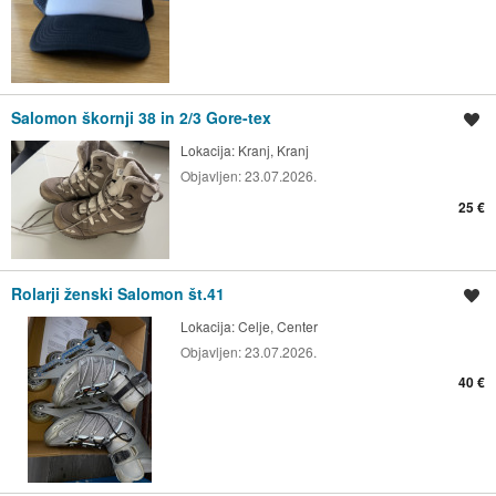
Salomon škornji 38 in 2/3 Gore-tex
Shrani oglas
Lokacija:
Kranj, Kranj
Objavljen:
23.07.2026.
25 €
Rolarji ženski Salomon št.41
Shrani oglas
Lokacija:
Celje, Center
Objavljen:
23.07.2026.
40 €