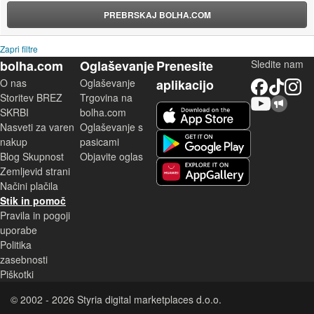
PREBRSKAJ BOLHA.COM
Zapri filtre
bolha.com
Oglaševanje
Prenesite
Sledite nam
O nas
Oglaševanje
aplikacijo
Facebook
TikTok
Instagram
Storitev BREZ
Trgovina na
YouTube
Skupnost bolha.com
iOS aplikacija
SKRBI
bolha.com
Nasveti za varen
Oglaševanje s
Android aplikacija
nakup
pasicami
Blog Skupnost
Objavite oglas
Zemljevid strani
Huawei aplikacija
Načini plačila
Stik in pomoč
Pravila in pogoji
uporabe
Politika
zasebnosti
Piškotki
© 2002 - 2026 Styria digital marketplaces d.o.o.