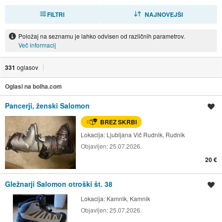
FILTRI
RAZVRSTI
NAJNOVEJŠI
Položaj na seznamu je lahko odvisen od različnih parametrov.
Več informacij
331
oglasov
Oglasi na bolha.com
Pancerji, ženski Salomon
Shrani oglas
BREZ SKRBI
Lokacija:
Ljubljana Vič Rudnik, Rudnik
Objavljen:
25.07.2026.
20 €
Gležnarji Salomon otroški št. 38
Shrani oglas
Lokacija:
Kamnik, Kamnik
Objavljen:
25.07.2026.