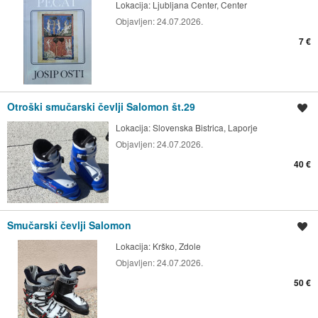
Lokacija:
Ljubljana Center, Center
Objavljen:
24.07.2026.
7 €
Otroški smučarski čevlji Salomon št.29
Shrani oglas
Lokacija:
Slovenska Bistrica, Laporje
Objavljen:
24.07.2026.
40 €
Smučarski čevlji Salomon
Shrani oglas
Lokacija:
Krško, Zdole
Objavljen:
24.07.2026.
50 €