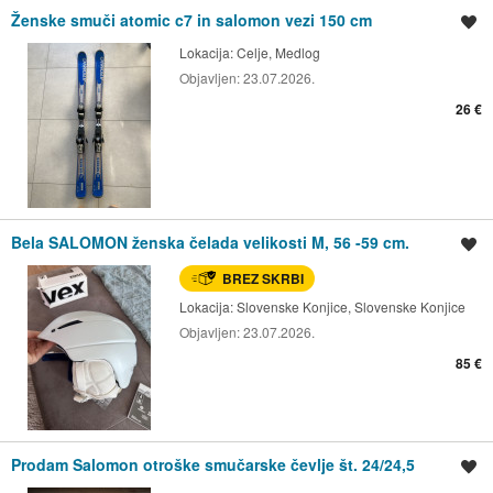
Ženske smuči atomic c7 in salomon vezi 150 cm
Shrani oglas
Lokacija:
Celje, Medlog
Objavljen:
23.07.2026.
26 €
Bela SALOMON ženska čelada velikosti M, 56 -59 cm.
Shrani oglas
BREZ SKRBI
Lokacija:
Slovenske Konjice, Slovenske Konjice
Objavljen:
23.07.2026.
85 €
Prodam Salomon otroške smučarske čevlje št. 24/24,5
Shrani oglas