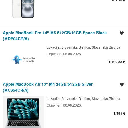
761,30 €
Apple MacBook Pro 14″ M5 512GB/16GB Space Black
Shrani oglas
(MDE04CR/A)
Lokacija:
Slovenska Bistrica, Slovenska Bistrica
Objavljen:
06.08.2026.
1.792,88 €
Apple MacBook Air 13″ M4 24GB/512GB Silver
Shrani oglas
(MC654CR/A)
Lokacija:
Slovenska Bistrica, Slovenska Bistrica
Objavljen:
06.08.2026.
1.385 €