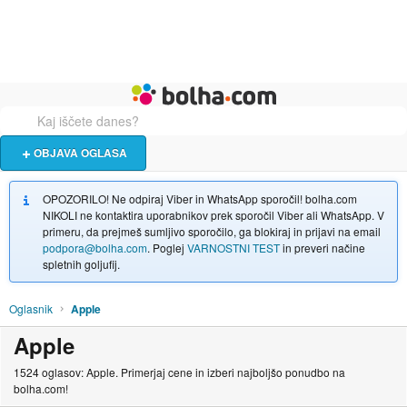
Živali
Turizem
Bolha naslovna stran
OBJAVA OGLASA
OPOZORILO! Ne odpiraj Viber in WhatsApp sporočil! bolha.com
NIKOLI ne kontaktira uporabnikov prek sporočil Viber ali WhatsApp. V
primeru, da prejmeš sumljivo sporočilo, ga blokiraj in prijavi na email
podpora@bolha.com
. Poglej
VARNOSTNI TEST
in preveri načine
spletnih goljufij.
Oglasnik
Apple
Apple
1524 oglasov: Apple. Primerjaj cene in izberi najboljšo ponudbo na
bolha.com!