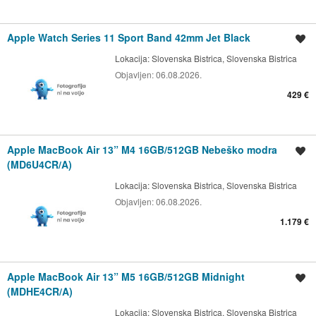
Apple Watch Series 11 Sport Band 42mm Jet Black
Shrani oglas
Lokacija:
Slovenska Bistrica, Slovenska Bistrica
Objavljen:
06.08.2026.
429 €
Apple MacBook Air 13” M4 16GB/512GB Nebeško modra
Shrani oglas
(MD6U4CR/A)
Lokacija:
Slovenska Bistrica, Slovenska Bistrica
Objavljen:
06.08.2026.
1.179 €
Apple MacBook Air 13” M5 16GB/512GB Midnight
Shrani oglas
(MDHE4CR/A)
Lokacija:
Slovenska Bistrica, Slovenska Bistrica