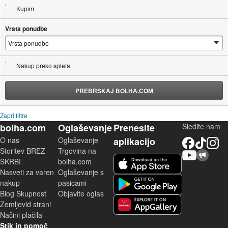
Kupim
Vrsta ponudbe
Nakup preko spleta
PREBRSKAJ BOLHA.COM
Zapri filtre
bolha.com
Oglaševanje
Prenesite
Sledite nam
O nas
Oglaševanje
aplikacijo
Facebook
TikTok
Instagram
Storitev BREZ
Trgovina na
YouTube
Skupnost bolha.com
iOS aplikacija
SKRBI
bolha.com
Nasveti za varen
Oglaševanje s
Android aplikacija
nakup
pasicami
Blog Skupnost
Objavite oglas
Zemljevid strani
Huawei aplikacija
Načini plačila
Stik in pomoč