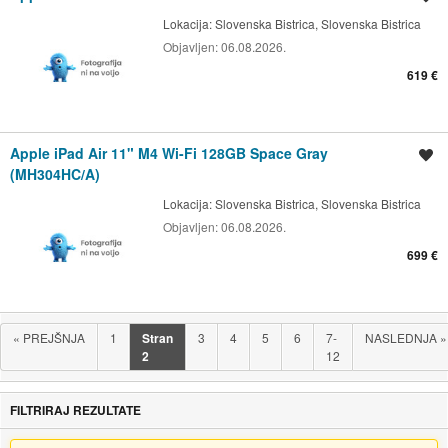
Lokacija:
Slovenska Bistrica, Slovenska Bistrica
Objavljen:
06.08.2026.
619 €
Apple iPad Air 11" M4 Wi-Fi 128GB Space Gray
Shrani oglas
(MH304HC/A)
Lokacija:
Slovenska Bistrica, Slovenska Bistrica
Objavljen:
06.08.2026.
699 €
«
PREJŠNJA
1
Stran
3
4
5
6
7-
NASLEDNJA
»
2
12
FILTRIRAJ REZULTATE