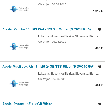
Objavljen:
06.08.2026.
1.249 €
Apple iPad Air 11” M3 Wi-Fi 128GB Moder (MC9X4HC/A)
Shrani oglas
Lokacija:
Slovenska Bistrica, Slovenska Bistrica
Objavljen:
06.08.2026.
480 €
Apple MacBook Air 15” M5 24GB/1TB Silver (MDVC4CR/A)
Shrani oglas
Lokacija:
Slovenska Bistrica, Slovenska Bistrica
Objavljen:
06.08.2026.
1.997 €
Apple iPhone 16E 128GB White
Shrani oglas