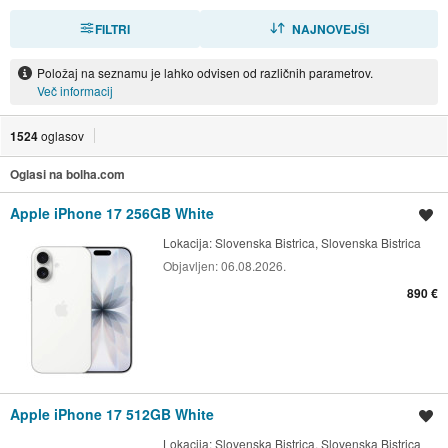
FILTRI
RAZVRSTI
NAJNOVEJŠI
Položaj na seznamu je lahko odvisen od različnih parametrov.
Več informacij
1524
oglasov
Oglasi na bolha.com
Apple iPhone 17 256GB White
Shrani oglas
Lokacija:
Slovenska Bistrica, Slovenska Bistrica
Objavljen:
06.08.2026.
890 €
Apple iPhone 17 512GB White
Shrani oglas
Lokacija:
Slovenska Bistrica, Slovenska Bistrica