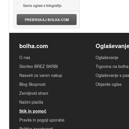
Samo oglasi s fotografijo
PREBRSKAJ BOLHA.COM
bolha.com
Oglaševanj
O nas
Oglaševanje
Storitev BREZ SKRBI
Trgovina na bolh
Nasveti za varen nakup
Oglaševanje s pa
Blog Skupnost
Objavite oglas
Zemljevid strani
Načini plačila
Stik in pomoč
Pravila in pogoji uporabe
Politika zasebnosti