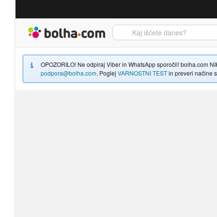
Bolha naslovna stran
OPOZORILO! Ne odpiraj Viber in WhatsApp sporočil! bolha.com NIKOLI
podpora@bolha.com
. Poglej
VARNOSTNI TEST
in preveri načine sp