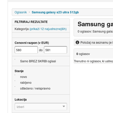
Oglasnik
Samsung galaxy s23 ultra 512gb
FILTRIRAJ REZULTATE
Samsung gal
Kategorija
(prikaži 12 najustreznejših)
0 oglasov: Samsung galaxy
Položaj na seznamu je 
Cenovni razpon (v EUR)
do
0
oglasov
Trenutno ni oglasov, ki ustrez
Samo BREZ SKRBI oglasi
Stanje
novo
rabljeno
oštećeno / neispravno
Lokacija
Izberi