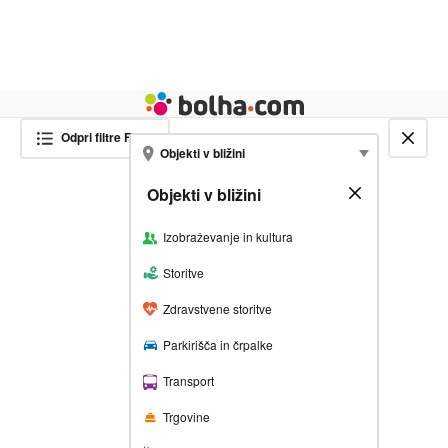
Živali
Turizem
Bolha naslovna stran
Odpri filtre
Filter
Zapri zemljevid
SHRANI ISKANJE IN SE
Objekti v bližini
NAROČI NA NOVE OGLASE
Objekti v bližini
Zapri
FILTRIRAJ REZULTATE
Izobraževanje in kultura
Vnesite želeno lokacijo
Storitve
Zdravstvene storitve
Obseg iskanja
Parkirišča in črpalke
1 km
5 km
20 km
100 km
Vse
Transport
ali izberi
Trgovine
Lokacija