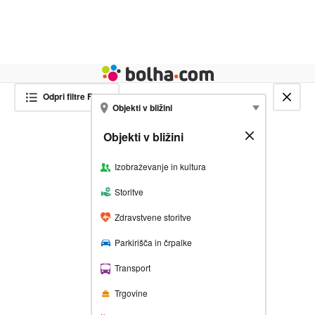
Živali
Turizem
Bolha naslovna stran
Odpri filtre
Filter
Zapri zemljevid
SHRANI ISKANJE IN SE
Objekti v bližini
NAROČI NA NOVE OGLASE
Objekti v bližini
Zapri
FILTRIRAJ REZULTATE
Izobraževanje in kultura
Vnesite želeno lokacijo
Storitve
Zdravstvene storitve
Obseg iskanja
Parkirišča in črpalke
1 km
5 km
20 km
100 km
Vse
Transport
ali izberi
Trgovine
Lokacija