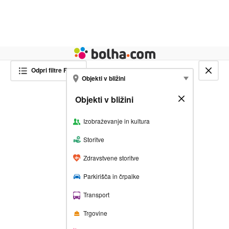
Živali
Turizem
Bolha naslovna stran
Odpri filtre
Filter
Zapri zemljevid
SHRANI ISKANJE IN SE
Objekti v bližini
NAROČI NA NOVE OGLASE
Objekti v bližini
Zapri
FILTRIRAJ REZULTATE
Izobraževanje in kultura
Vnesite želeno lokacijo
Storitve
Zdravstvene storitve
Obseg iskanja
Parkirišča in črpalke
1 km
5 km
20 km
100 km
Vse
Transport
ali izberi
Trgovine
Lokacija