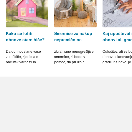
Kako se lotiti
Smernice za nakup
Kaj upoštevati
obnove stare hiše?
nepremičnine
obnovi ali gra
Da dom postane vaše
Zbrali smo nepogrešljive
Odločitev, ali se bo
zatočišče, kjer imate
smernice, ki bodo v
obnove stanovanja
občutek varnosti in
pomoč, da pri izbiri
gradili na novo, j
udobja, mora biti urejen
novega doma ne boste
od precej širokeg
po vašem okusu…
brcnili v temo. Naj nakup
dejavnikov…
nepremičnine ne bo
stresen…