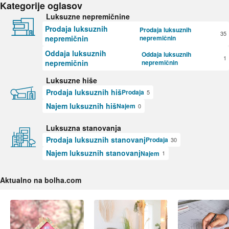
Kategorije oglasov
Luksuzne nepremičnine
Prodaja luksuznih
Prodaja luksuznih
35
nepremičnin
nepremičnin
Oddaja luksuznih
Oddaja luksuznih
1
nepremičnin
nepremičnin
Luksuzne hiše
Prodaja luksuznih hiš
Prodaja
5
Najem luksuznih hiš
Najem
0
Luksuzna stanovanja
Prodaja luksuznih stanovanj
Prodaja
30
Najem luksuznih stanovanj
Najem
1
Aktualno na bolha.com