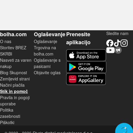
bolha.com
Oglaševanje
Prenesite
Sledite nam
O nas
Oglaševanje
aplikacijo
Facebook
TikTok
Instagram
Storitev BREZ
Trgovina na
YouTube
Skupnost bolha.com
iOS aplikacija
SKRBI
bolha.com
Nasveti za varen
Oglaševanje s
Android aplikacija
nakup
pasicami
Blog Skupnost
Objavite oglas
Zemljevid strani
Huawei aplikacija
Načini plačila
Stik in pomoč
Pravila in pogoji
uporabe
Politika
zasebnosti
Piškotki