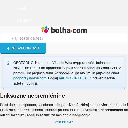
Živali
Turizem
Bolha naslovna stran
OBJAVA OGLASA
OPOZORILO! Ne odpiraj Viber in WhatsApp sporočil! bolha.com
NIKOLI ne kontaktira uporabnikov prek sporočil Viber ali WhatsApp. V
primeru, da prejmeš sumljivo sporočilo, ga blokiraj in prijavi na email
podpora@bolha.com
. Poglej
VARNOSTNI TEST
in preveri načine
spletnih goljufij.
Luksuzne nepremičnine
Iščeš dom z razgledom, zasebnostjo in prestižem? Izbiraj med novimi in rabljenimi
luksuznimi nepremičninami. Prihrani pri nakupu. Imaš vrhunsko
nepremičnino
na
odlični lokaciji? Prodaj in zasluži za naslednjo nadgradnjo.