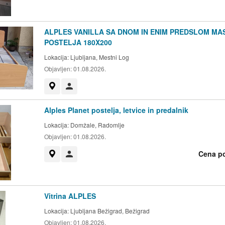
ALPLES VANILLA SA DNOM IN ENIM PREDSLOM MA
POSTELJA 180X200
Lokacija:
Ljubljana, Mestni Log
Objavljen:
01.08.2026.
Prikaži na zemljevidu
Uporabnik ni trgovec
Alples Planet postelja, letvice in predalnik
Lokacija:
Domžale, Radomlje
Objavljen:
01.08.2026.
Cena p
Prikaži na zemljevidu
Uporabnik ni trgovec
Vitrina ALPLES
Lokacija:
Ljubljana Bežigrad, Bežigrad
Objavljen:
01.08.2026.