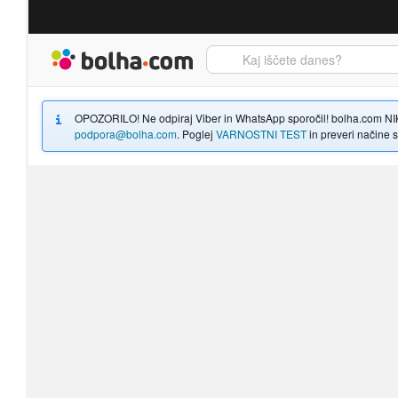
Bolha naslovna stran
OPOZORILO! Ne odpiraj Viber in WhatsApp sporočil! bolha.com NIKOLI
podpora@bolha.com
. Poglej
VARNOSTNI TEST
in preveri načine sp