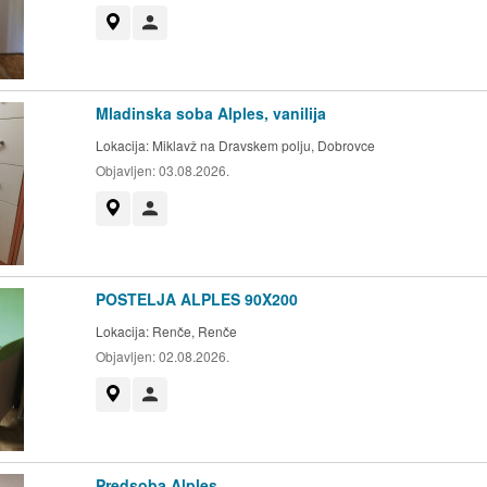
Prikaži na zemljevidu
Uporabnik ni trgovec
Mladinska soba Alples, vanilija
Lokacija:
Miklavž na Dravskem polju, Dobrovce
Objavljen:
03.08.2026.
Prikaži na zemljevidu
Uporabnik ni trgovec
POSTELJA ALPLES 90X200
Lokacija:
Renče, Renče
Objavljen:
02.08.2026.
Prikaži na zemljevidu
Uporabnik ni trgovec
Predsoba Alples