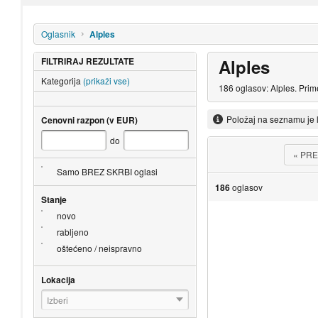
Oglasnik
Alples
FILTRIRAJ REZULTATE
Alples
Kategorija
(prikaži vse)
186 oglasov: Alples. Prim
Položaj na seznamu je 
Cenovni razpon (v EUR)
do
«
PRE
Samo BREZ SKRBI oglasi
186
oglasov
Stanje
novo
rabljeno
oštećeno / neispravno
Lokacija
Izberi