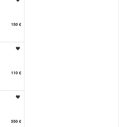
150 €
Shrani oglas
110 €
Shrani oglas
550 €