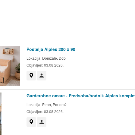
Postelja Alples 200 x 90
Lokacija:
Domžale, Dob
Objavljen:
03.08.2026.
Prikaži na zemljevidu
Uporabnik ni trgovec
Garderobne omare - Predsoba/hodnik Alples komple
Lokacija:
Piran, Portorož
Objavljen:
03.08.2026.
Prikaži na zemljevidu
Uporabnik ni trgovec