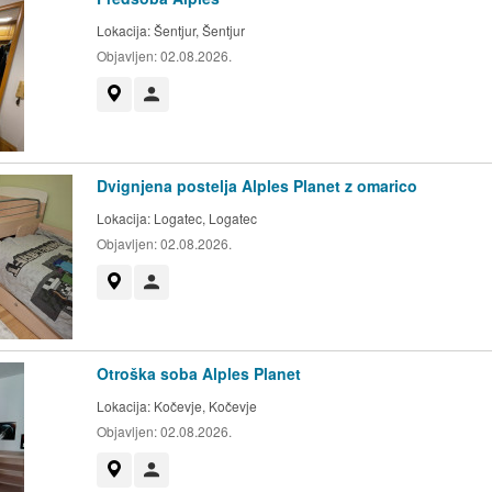
Lokacija:
Šentjur, Šentjur
Objavljen:
02.08.2026.
Prikaži na zemljevidu
Uporabnik ni trgovec
Dvignjena postelja Alples Planet z omarico
Lokacija:
Logatec, Logatec
Objavljen:
02.08.2026.
Prikaži na zemljevidu
Uporabnik ni trgovec
Otroška soba Alples Planet
Lokacija:
Kočevje, Kočevje
Objavljen:
02.08.2026.
Prikaži na zemljevidu
Uporabnik ni trgovec