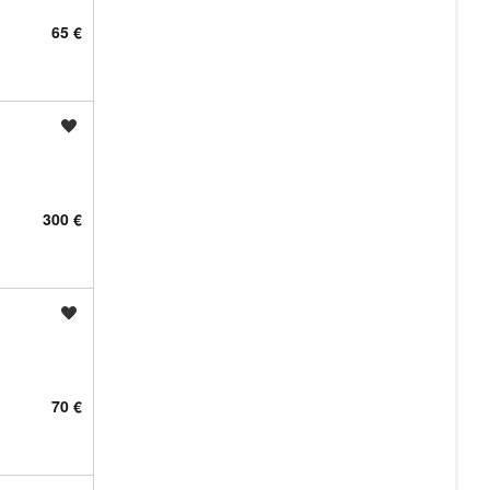
65 €
Shrani oglas
300 €
Shrani oglas
70 €