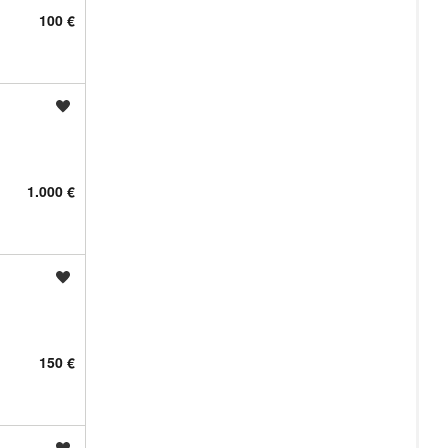
100 €
Shrani oglas
1.000 €
Shrani oglas
150 €
Shrani oglas