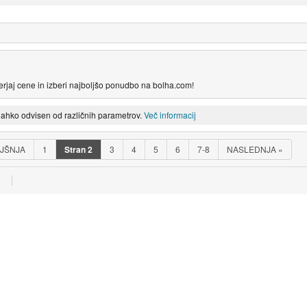
erjaj cene in izberi najboljšo ponudbo na bolha.com!
lahko odvisen od različnih parametrov.
Več informacij
JŠNJA
1
Stran
2
3
4
5
6
7-8
NASLEDNJA
»