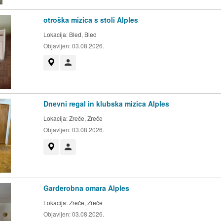
otroška mizica s stoli Alples
Lokacija:
Bled, Bled
Objavljen:
03.08.2026.
Prikaži na zemljevidu
Uporabnik ni trgovec
Dnevni regal in klubska mizica Alples
Lokacija:
Zreče, Zreče
Objavljen:
03.08.2026.
Prikaži na zemljevidu
Uporabnik ni trgovec
Garderobna omara Alples
Lokacija:
Zreče, Zreče
Objavljen:
03.08.2026.