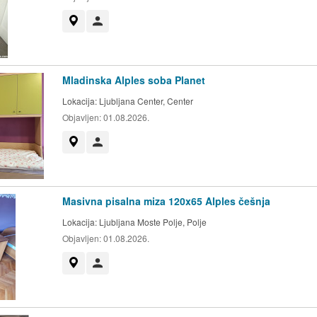
Prikaži na zemljevidu
Uporabnik ni trgovec
Mladinska Alples soba Planet
Lokacija:
Ljubljana Center, Center
Objavljen:
01.08.2026.
Prikaži na zemljevidu
Uporabnik ni trgovec
Masivna pisalna miza 120x65 Alples češnja
Lokacija:
Ljubljana Moste Polje, Polje
Objavljen:
01.08.2026.
Prikaži na zemljevidu
Uporabnik ni trgovec