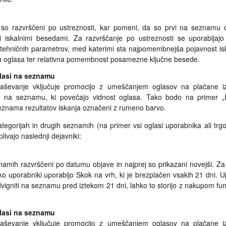
a so razvrščeni po ustreznosti, kar pomeni, da so prvi na seznamu o
i iskalnimi besedami. Za razvrščanje po ustreznosti se uporabljajo
ih tehničnih parametrov, med katerimi sta najpomembnejša pojavnost i
su oglasa ter relativna pomembnost posamezne ključne besede.
glasi na seznamu
glaševanje vključuje promocijo z umeščanjem oglasov na plačane iz
e na seznamu, ki povečajo vidnost oglasa. Tako bodo na primer „Iz
seznama rezultatov iskanja označeni z rumeno barvo.
tegorijah in drugih seznamih (na primer vsi oglasi uporabnika ali trgo
livajo naslednji dejavniki:
namih razvrščeni po datumu objave in najprej so prikazani novejši. Za
 uporabniki uporabijo Skok na vrh, ki je brezplačen vsakih 21 dni. Up
 dvigniti na seznamu pred iztekom 21 dni, lahko to storijo z nakupom fun
glasi na seznamu
glaševanje vključuje promocijo z umeščanjem oglasov na plačane iz