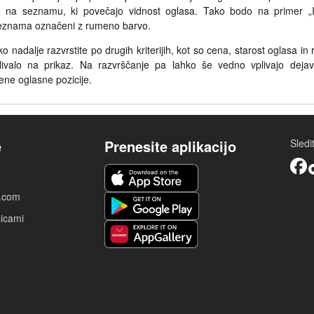
e na seznamu, ki povečajo vidnost oglasa. Tako bodo na primer „Iz
seznama označeni z rumeno barvo.
 nadalje razvrstite po drugih kriterijih, kot so cena, starost oglasa in 
ivalo na prikaz. Na razvrščanje pa lahko še vedno vplivajo dejavn
jene oglasne pozicije.
e
Prenesite aplikacijo
Sled
Facebook
iOS aplikacija
a.com
Android aplikacija
sicami
Huawei aplikacija