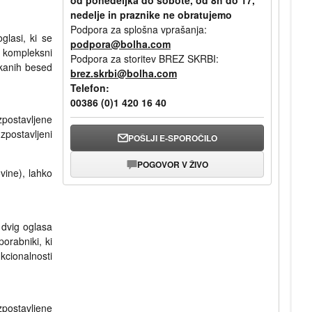
nedelje in praznike ne obratujemo
Podpora za splošna vprašanja:
glasi, ki se
podpora@bolha.com
 kompleksni
Podpora za storitev BREZ SKRBI:
skanih besed
brez.skrbi@bolha.com
Telefon:
00386 (0)1 420 16 40
postavljene
postavljeni
POŠLJI E-SPOROČILO
POGOVOR V ŽIVO
vine), lahko
 dvig oglasa
orabniki, ki
kcionalnosti
postavljene