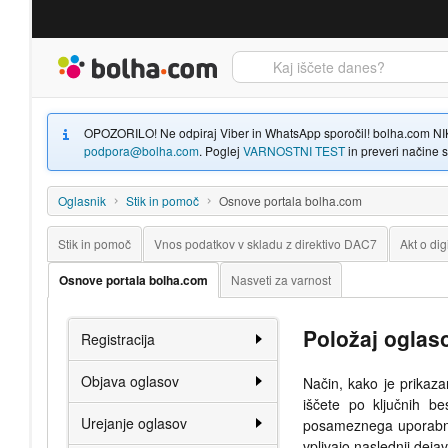
Bolha naslovna stran
OPOZORILO! Ne odpiraj Viber in WhatsApp sporočil! bolha.com NIKOLI
podpora@bolha.com
. Poglej
VARNOSTNI TEST
in preveri načine sp
Oglasnik
Stik in pomoč
Osnove portala bolha.com
Stik in pomoč
Vnos podatkov v skladu z direktivo DAC7
Akt o dig
Osnove portala bolha.com
Nasveti za varnost
Položaj oglas
Registracija
Objava oglasov
Način, kako je prikaz
iščete po ključnih b
Urejanje oglasov
posameznega uporabnika
vplivajo naslednji dejav