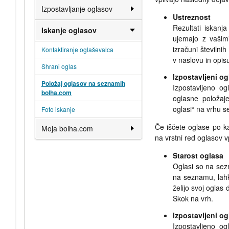
Izpostavljanje oglasov
Ustreznost
Rezultati iskanj
Iskanje oglasov
ujemajo z vašim
izračuni številn
Kontaktiranje oglaševalca
v naslovu in opi
Shrani oglas
Izpostavljeni o
Položaj oglasov na seznamih
Izpostavljeno o
bolha.com
oglasne položaj
oglasi“ na vrhu 
Foto iskanje
Če iščete oglase po ka
Moja bolha.com
na vrstni red oglasov vp
Starost oglasa
Oglasi so na sez
na seznamu, lahko
želijo svoj oglas
Skok na vrh.
Izpostavljeni o
Izpostavljeno o