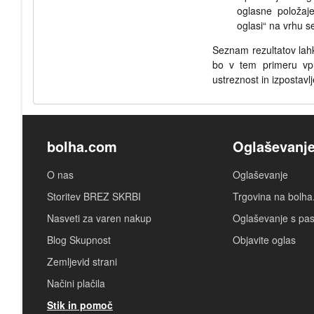
oglasne položaj
oglasi“ na vrhu 
Seznam rezultatov lahko
bo v tem primeru vpl
ustreznost in izpostavl
bolha.com
Oglaševanj
O nas
Oglaševanje
Storitev BREZ SKRBI
Trgovina na bolh
Nasveti za varen nakup
Oglaševanje s pa
Blog Skupnost
Objavite oglas
Zemljevid strani
Načini plačila
Stik in pomoč