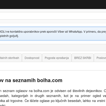
 ne kontaktira uporabnikov prek sporočil Viber ali WhatsApp. V primeru, da prejme
letnih goljufij.
italnih storitvah
Dostopnost
Pogosta vprašanja
BREZ SKRBI
Poslovn
ov na seznamih bolha.com
an seznam oglasov na bolha.com je odvisen od številnih dejavnikov. 
esedah, kategorijah in drugih seznamih, kot je na primer ogled v
 ali trgovine. Če iščete oglase po ključnih besedah, lahko na vrstni
niki: