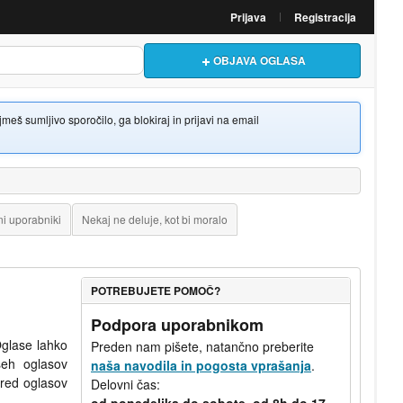
Prijava
Registracija
OBJAVA OGLASA
š sumljivo sporočilo, ga blokiraj in prijavi na email
i uporabniki
Nekaj ne deluje, kot bi moralo
POTREBUJETE POMOČ?
Podpora uporabnikom
Oglase lahko
Preden nam pišete, natančno preberite
seh oglasov
naša navodila in pogosta vprašanja
.
 red oglasov
Delovni čas:
od ponedeljka do sobote, od 8h do 17,