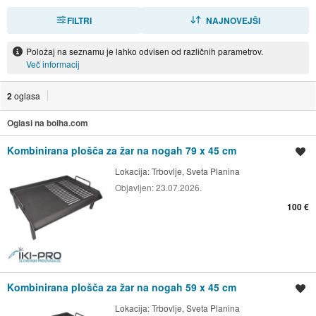
FILTRI
RAZVRSTI
NAJNOVEJŠI
Položaj na seznamu je lahko odvisen od različnih parametrov.
Več informacij
2
oglasa
Oglasi na bolha.com
Kombinirana plošča za žar na nogah 79 x 45 cm
Shrani oglas
Lokacija:
Trbovlje, Sveta Planina
Objavljen:
23.07.2026.
100 €
Kombinirana plošča za žar na nogah 59 x 45 cm
Shrani oglas
Lokacija:
Trbovlje, Sveta Planina