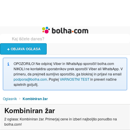
Živali
Turizem
Bolha naslovna stran
OBJAVA OGLASA
OPOZORILO! Ne odpiraj Viber in WhatsApp sporočil! bolha.com
NIKOLI ne kontaktira uporabnikov prek sporočil Viber ali WhatsApp. V
primeru, da prejmeš sumljivo sporočilo, ga blokiraj in prijavi na email
podpora@bolha.com
. Poglej
VARNOSTNI TEST
in preveri načine
spletnih goljufij.
Oglasnik
Kombiniran žar
Kombiniran žar
2 oglasa: Kombiniran žar. Primerjaj cene in izberi najboljšo ponudbo na
bolha.com!