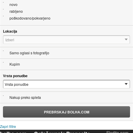
novo
rabljeno
poškodovano/pokvarjeno
Lokacija
Izberi
Samo oglasi s fotografijo
Kupim
Vrsta ponudbe
Nakup preko spleta
PREBRSKAJ BOLHA.COM
Zapri filtre
Sledite nam