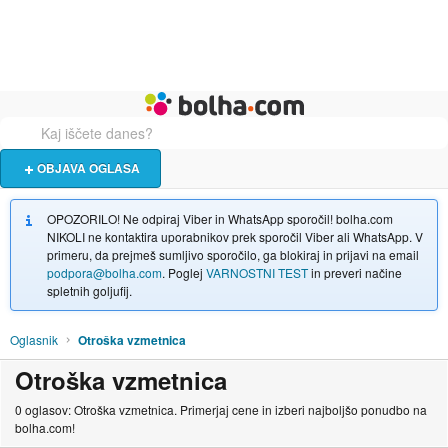
Živali
Turizem
Bolha naslovna stran
OBJAVA OGLASA
OPOZORILO! Ne odpiraj Viber in WhatsApp sporočil! bolha.com
NIKOLI ne kontaktira uporabnikov prek sporočil Viber ali WhatsApp. V
primeru, da prejmeš sumljivo sporočilo, ga blokiraj in prijavi na email
podpora@bolha.com
. Poglej
VARNOSTNI TEST
in preveri načine
spletnih goljufij.
Oglasnik
Otroška vzmetnica
Otroška vzmetnica
0 oglasov: Otroška vzmetnica. Primerjaj cene in izberi najboljšo ponudbo na
bolha.com!