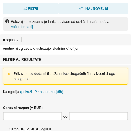
FILTRI
RAZVRSTI
NAJNOVEJŠI
Položaj na seznamu je lahko odvisen od različnih parametrov.
Več informacij
0
oglasov
Trenutno ni oglasov, ki ustrezajo iskalnim kriterijem.
FILTRIRAJ REZULTATE
Prikazani so dodatni filtri. Za prikaz drugačnih filtrov izberi drugo
kategorijo.
Kategorija
(prikaži 12 najustreznejših)
Cenovni razpon (v EUR)
do
Samo BREZ SKRBI oglasi