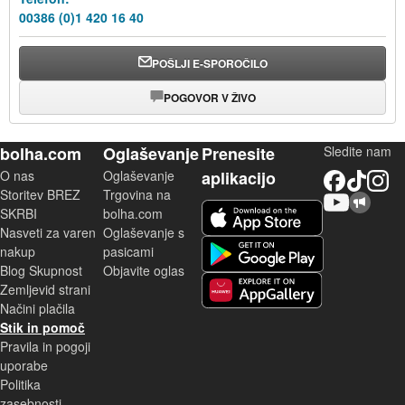
00386 (0)1 420 16 40
POŠLJI E-SPOROČILO
POGOVOR V ŽIVO
bolha.com
Oglaševanje
Prenesite
Sledite nam
O nas
Oglaševanje
aplikacijo
Facebook
TikTok
Instagram
Storitev BREZ
Trgovina na
YouTube
Skupnost bolha.com
iOS aplikacija
SKRBI
bolha.com
Nasveti za varen
Oglaševanje s
Android aplikacija
nakup
pasicami
Blog Skupnost
Objavite oglas
Zemljevid strani
Huawei aplikacija
Načini plačila
Stik in pomoč
Pravila in pogoji
uporabe
Politika
zasebnosti