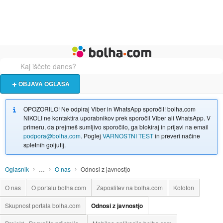
Živali
Turizem
Bolha naslovna stran
OBJAVA OGLASA
OPOZORILO! Ne odpiraj Viber in WhatsApp sporočil! bolha.com
NIKOLI ne kontaktira uporabnikov prek sporočil Viber ali WhatsApp. V
primeru, da prejmeš sumljivo sporočilo, ga blokiraj in prijavi na email
podpora@bolha.com
. Poglej
VARNOSTNI TEST
in preveri načine
spletnih goljufij.
Oglasnik
…
O nas
Odnosi z javnostjo
O nas
O portalu bolha.com
Zaposlitev na bolha.com
Kolofon
Skupnost portala bolha.com
Odnosi z javnostjo