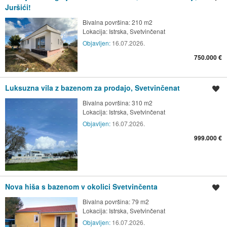
Juršići!
Bivalna površina: 210 m2
Lokacija:
Istrska, Svetvinčenat
Objavljen:
16.07.2026.
750.000 €
Luksuzna vila z bazenom za prodajo, Svetvinčenat
Shrani oglas
Bivalna površina: 310 m2
Lokacija:
Istrska, Svetvinčenat
Objavljen:
16.07.2026.
999.000 €
Nova hiša s bazenom v okolici Svetvinčenta
Shrani oglas
Bivalna površina: 79 m2
Lokacija:
Istrska, Svetvinčenat
Objavljen:
16.07.2026.