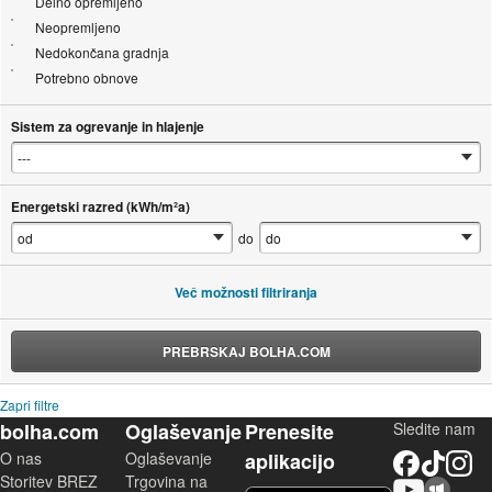
Delno opremljeno
Neopremljeno
Nedokončana gradnja
Potrebno obnove
Sistem za ogrevanje in hlajenje
Energetski razred (kWh/m²a)
do
Več možnosti filtriranja
PREBRSKAJ BOLHA.COM
Zapri filtre
bolha.com
Oglaševanje
Prenesite
Sledite nam
O nas
Oglaševanje
aplikacijo
Facebook
TikTok
Instagram
Storitev BREZ
Trgovina na
YouTube
Skupnost bolha.com
iOS aplikacija