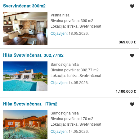
Svetvinčenat 300m2
Shrani oglas
Vrstna hiša
Bivalna površina: 300 m2
Lokacija:
Istrska, Svetvinčenat
Objavljen:
18.05.2026.
369.000 €
Hiša Svetvinčenat, 302,77m2
Shrani oglas
Samostojna hiša
Bivalna površina: 302.77 m2
Lokacija:
Istrska, Svetvinčenat
Objavljen:
14.05.2026.
1.100.000 €
Hiša Svetvinčenat, 170m2
Shrani oglas
Samostojna hiša
Bivalna površina: 170 m2
Lokacija:
Istrska, Svetvinčenat
Objavljen:
14.05.2026.