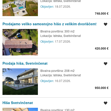
Lokacija:
Istrska, Svetvinčenat
Objavljen:
18.07.2026.
748.000 €
Prodajamo veliko samostojno hišo z velikim dvoriščem!
Shrani oglas
Bivalna površina: 300 m2
Lokacija:
Istrska, Svetvinčenat
Objavljen:
17.07.2026.
420.000 €
Prodaja hiša, Svetvinčenat
Shrani oglas
Bivalna površina: 208 m2
Lokacija:
Istrska, Svetvinčenat
Objavljen:
16.07.2026.
950.000 €
Hiša Svetvinčenat
Shrani oglas
Bivalna površina: 130 m2