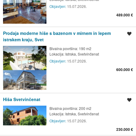
Objavljen:
15.07.2026.
489.000 €
Prodaja moderne hiše s bazenom v mirnem in lepem
Shrani oglas
istrskem kraju, Svet
Bivalna površina: 190 m2
Lokacija:
Istrska, Svetvinčenat
Objavljen:
15.07.2026.
600.000 €
Hiša Svetvinčenat
Shrani oglas
Bivalna površina: 200 m2
Lokacija:
Istrska, Svetvinčenat
Objavljen:
15.07.2026.
230.000 €