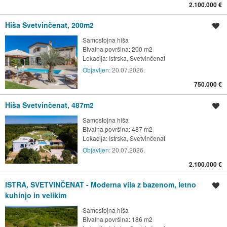
2.100.000 €
Hiša Svetvinčenat, 200m2
Shrani oglas
Samostojna hiša
Bivalna površina: 200 m2
Lokacija:
Istrska, Svetvinčenat
Objavljen:
20.07.2026.
750.000 €
Hiša Svetvinčenat, 487m2
Shrani oglas
Samostojna hiša
Bivalna površina: 487 m2
Lokacija:
Istrska, Svetvinčenat
Objavljen:
20.07.2026.
2.100.000 €
ISTRA, SVETVINČENAT - Moderna vila z bazenom, letno
Shrani oglas
kuhinjo in velikim
Samostojna hiša
Bivalna površina: 186 m2