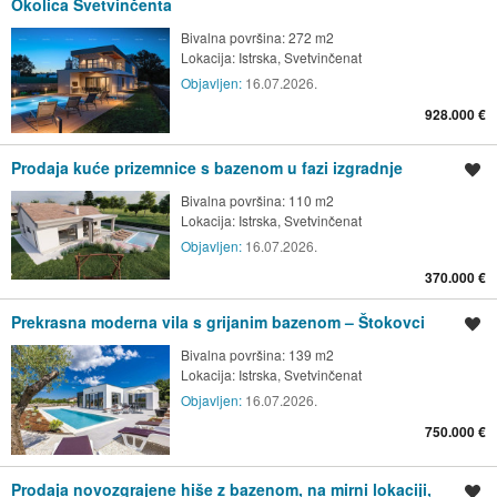
Okolica Svetvinčenta
Bivalna površina: 272 m2
Lokacija:
Istrska, Svetvinčenat
Objavljen:
16.07.2026.
928.000 €
Prodaja kuće prizemnice s bazenom u fazi izgradnje
Shrani oglas
Bivalna površina: 110 m2
Lokacija:
Istrska, Svetvinčenat
Objavljen:
16.07.2026.
370.000 €
Prekrasna moderna vila s grijanim bazenom – Štokovci
Shrani oglas
Bivalna površina: 139 m2
Lokacija:
Istrska, Svetvinčenat
Objavljen:
16.07.2026.
750.000 €
Prodaja novozgrajene hiše z bazenom, na mirni lokaciji,
Shrani oglas