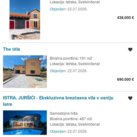
Lokacija:
Istrska, Svetvinčenat
Objavljen:
22.07.2026.
438.000 €
The title
Shrani oglas
Bivalna površina: 191 m2
Lokacija:
Istrska, Svetvinčenat
Objavljen:
22.07.2026.
690.000 €
ISTRA, JURŠIĆI - Ekskluzivna brezčasna vila v osrčju
Shrani oglas
Istre
Samostojna hiša
Bivalna površina: 487 m2
Lokacija:
Istrska, Svetvinčenat
Objavljen:
22.07.2026.