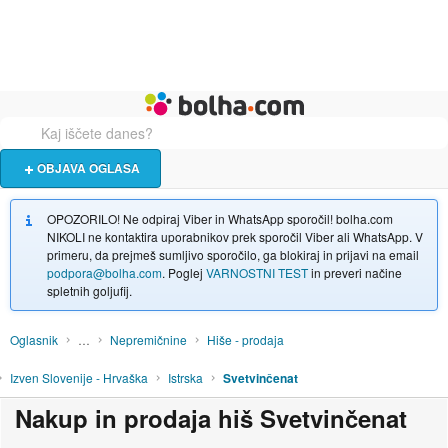
Živali
Turizem
Bolha naslovna stran
OBJAVA OGLASA
OPOZORILO! Ne odpiraj Viber in WhatsApp sporočil! bolha.com
NIKOLI ne kontaktira uporabnikov prek sporočil Viber ali WhatsApp. V
primeru, da prejmeš sumljivo sporočilo, ga blokiraj in prijavi na email
podpora@bolha.com
. Poglej
VARNOSTNI TEST
in preveri načine
spletnih goljufij.
Oglasnik
…
Nepremičnine
Hiše - prodaja
Izven Slovenije - Hrvaška
Istrska
Svetvinčenat
Nakup in prodaja hiš Svetvinčenat