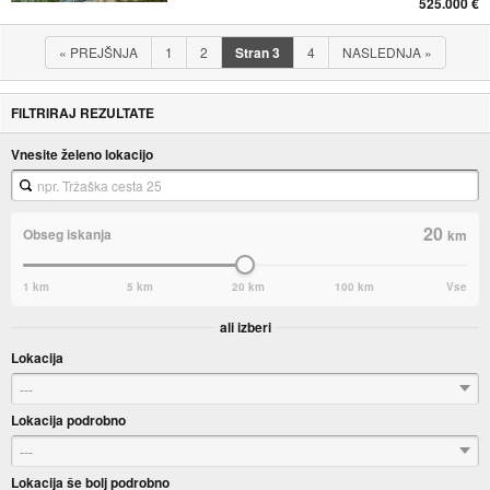
525.000 €
«
PREJŠNJA
1
2
Stran
3
4
NASLEDNJA
»
FILTRIRAJ REZULTATE
Vnesite želeno lokacijo
20
Obseg iskanja
km
1 km
5 km
20 km
100 km
Vse
ali izberi
Lokacija
---
Lokacija podrobno
---
Lokacija še bolj podrobno