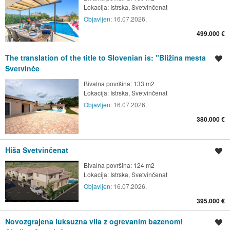
Lokacija:
Istrska, Svetvinčenat
Objavljen:
16.07.2026.
499.000 €
The translation of the title to Slovenian is: "Bližina mesta
Shrani oglas
Svetvinče
Bivalna površina: 133 m2
Lokacija:
Istrska, Svetvinčenat
Objavljen:
16.07.2026.
380.000 €
Hiša Svetvinčenat
Shrani oglas
Bivalna površina: 124 m2
Lokacija:
Istrska, Svetvinčenat
Objavljen:
16.07.2026.
395.000 €
Novozgrajena luksuzna vila z ogrevanim bazenom!
Shrani oglas