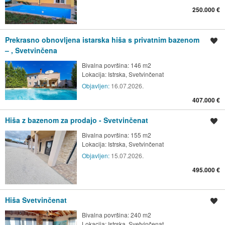
250.000 €
Prekrasno obnovljena istarska hiša s privatnim bazenom
Shrani oglas
– , Svetvinčena
Bivalna površina: 146 m2
Lokacija:
Istrska, Svetvinčenat
Objavljen:
16.07.2026.
407.000 €
Hiša z bazenom za prodajo - Svetvinčenat
Shrani oglas
Bivalna površina: 155 m2
Lokacija:
Istrska, Svetvinčenat
Objavljen:
15.07.2026.
495.000 €
Hiša Svetvinčenat
Shrani oglas
Bivalna površina: 240 m2
Lokacija:
Istrska, Svetvinčenat