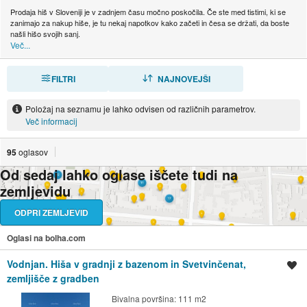
Prodaja hiš v Sloveniji je v zadnjem času močno poskočila. Če ste med tistimi, ki se
zanimajo za nakup hiše, je tu nekaj napotkov kako začeti in česa se držati, da boste
našli hišo svojih sanj.
Več...
FILTRI
RAZVRSTI
NAJNOVEJŠI
Položaj na seznamu je lahko odvisen od različnih parametrov.
Več informacij
95
oglasov
Od sedaj lahko oglase iščete tudi na
zemljevidu
ODPRI ZEMLJEVID
Oglasi na bolha.com
Vodnjan. Hiša v gradnji z bazenom in Svetvinčenat,
Shrani oglas
zemljišče z gradben
Bivalna površina: 111 m2