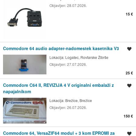
Objavljen:
28.07.2026.
15 €
Commodore 64 audio adapter-nadomestek kasetnika V3
Shrani oglas
Lokacija:
Logatec, Rovtarske Žibrše
Objavljen:
27.07.2026.
25 €
Commodore C64 II, REVIZIJA 4 V originalni embalaži z
Shrani oglas
napajalnikom
Lokacija:
Brežice, Brežice
Objavljen:
26.07.2026.
150 €
Commodore 64, VersaZIF64 modul + 3 kom EPROMI za
Shrani oglas