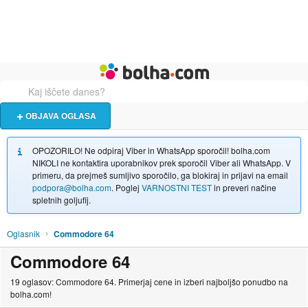
Živali
Turizem
Bolha naslovna stran
OBJAVA OGLASA
OPOZORILO! Ne odpiraj Viber in WhatsApp sporočil! bolha.com
NIKOLI ne kontaktira uporabnikov prek sporočil Viber ali WhatsApp. V
primeru, da prejmeš sumljivo sporočilo, ga blokiraj in prijavi na email
podpora@bolha.com
. Poglej
VARNOSTNI TEST
in preveri načine
spletnih goljufij.
Oglasnik
Commodore 64
Commodore 64
19 oglasov: Commodore 64. Primerjaj cene in izberi najboljšo ponudbo na
bolha.com!