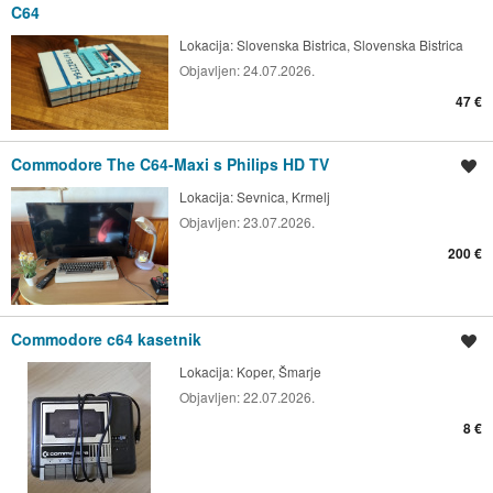
C64
Lokacija:
Slovenska Bistrica, Slovenska Bistrica
Objavljen:
24.07.2026.
47 €
Commodore The C64-Maxi s Philips HD TV
Shrani oglas
Lokacija:
Sevnica, Krmelj
Objavljen:
23.07.2026.
200 €
Commodore c64 kasetnik
Shrani oglas
Lokacija:
Koper, Šmarje
Objavljen:
22.07.2026.
8 €