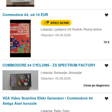
Commodore 64, od 10 EUR
Shrani oglas
BREZ SKRBI
Lokacija:
Ljubljana Vič Rudnik, Rožna dolina
Objavljen:
06.08.2026.
10 €
COMMODORE 64 CYCLONS - ZX SPECTRUM FACTORY
Shrani oglas
Lokacija:
Grosuplje, Grosuplje
Objavljen:
05.08.2026.
Cena po dogovoru
VGA Video Scanline Efekt Generator / Commodore 64
Shrani oglas
Amiga Atari konzole
Lokacija:
Rače, Fram