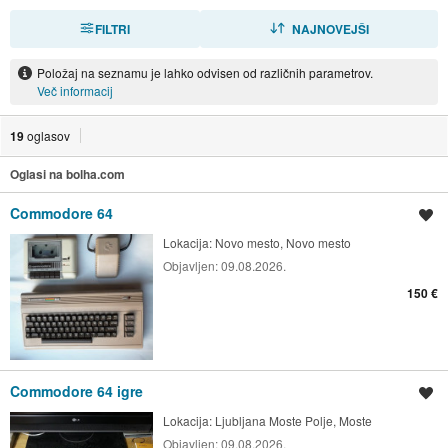
FILTRI
RAZVRSTI
NAJNOVEJŠI
Položaj na seznamu je lahko odvisen od različnih parametrov.
Več informacij
19
oglasov
Oglasi na bolha.com
Commodore 64
Shrani oglas
Lokacija:
Novo mesto, Novo mesto
Objavljen:
09.08.2026.
150 €
Commodore 64 igre
Shrani oglas
Lokacija:
Ljubljana Moste Polje, Moste
Objavljen:
09.08.2026.