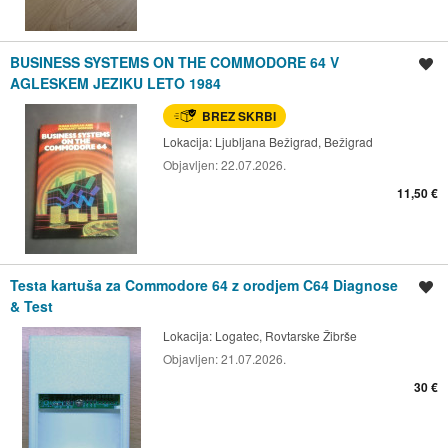
BUSINESS SYSTEMS ON THE COMMODORE 64 V
Shrani oglas
AGLESKEM JEZIKU LETO 1984
BREZ SKRBI
Lokacija:
Ljubljana Bežigrad, Bežigrad
Objavljen:
22.07.2026.
11,50 €
Testa kartuša za Commodore 64 z orodjem C64 Diagnose
Shrani oglas
& Test
Lokacija:
Logatec, Rovtarske Žibrše
Objavljen:
21.07.2026.
30 €