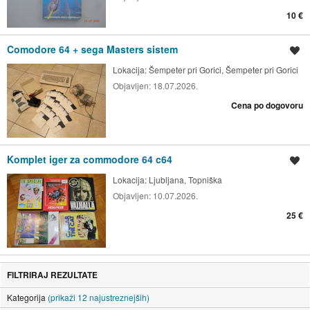
10 €
Comodore 64 + sega Masters sistem
Shrani oglas
Lokacija:
Šempeter pri Gorici, Šempeter pri Gorici
Objavljen:
18.07.2026.
Cena po dogovoru
Komplet iger za commodore 64 c64
Shrani oglas
Lokacija:
Ljubljana, Topniška
Objavljen:
10.07.2026.
25 €
FILTRIRAJ REZULTATE
Kategorija
(prikaži 12 najustreznejših)