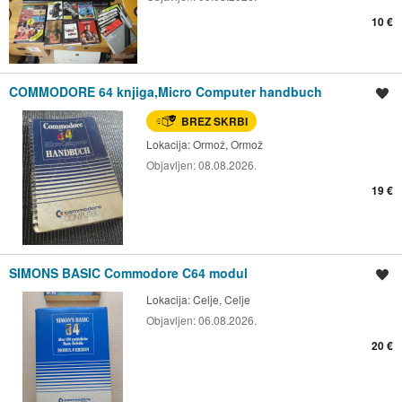
10 €
COMMODORE 64 knjiga,Micro Computer handbuch
Shrani oglas
BREZ SKRBI
Lokacija:
Ormož, Ormož
Objavljen:
08.08.2026.
19 €
SIMONS BASIC Commodore C64 modul
Shrani oglas
Lokacija:
Celje, Celje
Objavljen:
06.08.2026.
20 €