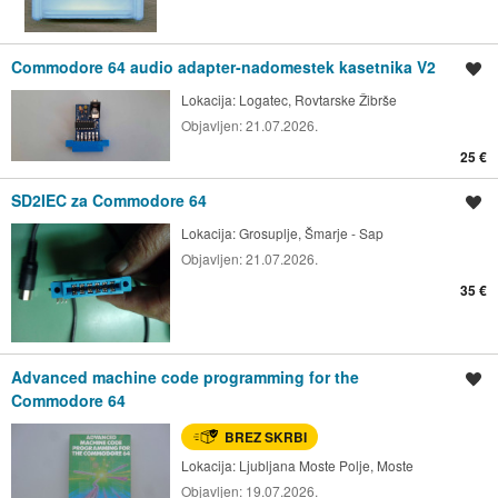
Commodore 64 audio adapter-nadomestek kasetnika V2
Shrani oglas
Lokacija:
Logatec, Rovtarske Žibrše
Objavljen:
21.07.2026.
25 €
SD2IEC za Commodore 64
Shrani oglas
Lokacija:
Grosuplje, Šmarje - Sap
Objavljen:
21.07.2026.
35 €
Advanced machine code programming for the
Shrani oglas
Commodore 64
BREZ SKRBI
Lokacija:
Ljubljana Moste Polje, Moste
Objavljen:
19.07.2026.