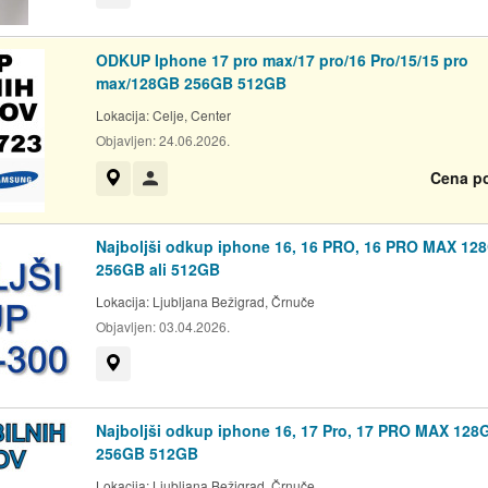
ODKUP Iphone 17 pro max/17 pro/16 Pro/15/15 pro
max/128GB 256GB 512GB
Lokacija:
Celje, Center
Objavljen:
24.06.2026.
Cena p
Prikaži na zemljevidu
Uporabnik ni trgovec
Najboljši odkup iphone 16, 16 PRO, 16 PRO MAX 12
256GB ali 512GB
Lokacija:
Ljubljana Bežigrad, Črnuče
Objavljen:
03.04.2026.
Prikaži na zemljevidu
Najboljši odkup iphone 16, 17 Pro, 17 PRO MAX 128
256GB 512GB
Lokacija:
Ljubljana Bežigrad, Črnuče