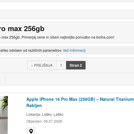
ro max 256gb
o max 256gb. Primerjaj cene in izberi najboljšo ponudbo na bolha.com!
lahko odvisen od različnih parametrov.
Več informacij
«
PREJŠNJA
1
Stran
2
Apple iPhone 16 Pro Max (256GB) – Natural Titanium
Rabljen
Lokacija:
Laško, Laško
Objavljen:
06.07.2026.
Prikaži na zemljevidu