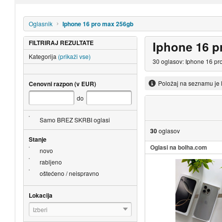
Oglasnik
Iphone 16 pro max 256gb
FILTRIRAJ REZULTATE
Iphone 16 p
Kategorija
(prikaži vse)
30 oglasov: Iphone 16 pr
Položaj na seznamu je 
Cenovni razpon (v EUR)
do
Samo BREZ SKRBI oglasi
30
oglasov
Stanje
Oglasi na bolha.com
novo
rabljeno
oštećeno / neispravno
Lokacija
Izberi