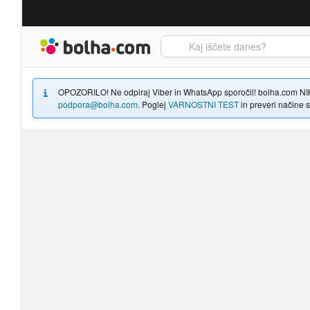
Bolha naslovna stran
OPOZORILO! Ne odpiraj Viber in WhatsApp sporočil! bolha.com NIKOLI
podpora@bolha.com
. Poglej
VARNOSTNI TEST
in preveri načine sp