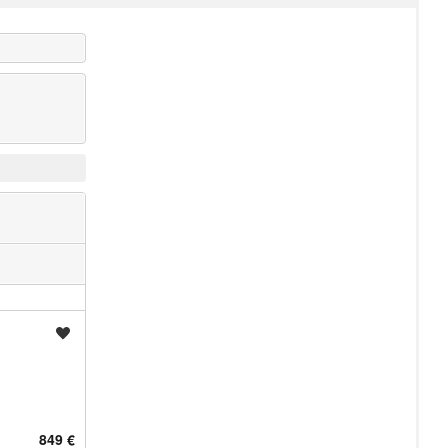
Shrani oglas
849 €