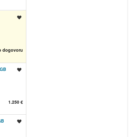
Shrani oglas
o dogovoru
8GB
Shrani oglas
1.250 €
GB
Shrani oglas