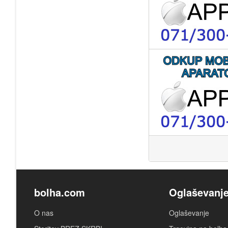
bolha.com
Oglaševanj
O nas
Oglaševanje