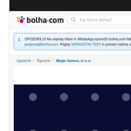
Bolha naslovna stran
OPOZORILO! Ne odpiraj Viber in WhatsApp sporočil! bolha.com NIKOLI
podpora@bolha.com
. Poglej
VARNOSTNI TEST
in preveri načine sp
Oglasnik
Trgovine
Magic Games, d. o. o.