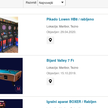
Razvrsti
Pikado Lowen HB8 / rabljeno
Lokacija:
Maribor, Tezno
Objavljen:
29.04.2020.
Prikaži na zemljevidu
Bijard Valley 7 Ft
Lokacija:
Maribor, Tezno
Objavljen:
15.10.2019.
Prikaži na zemljevidu
Igralni aparat BOXER / Rabljen