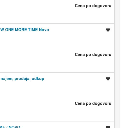
Cena po dogovoru
BOW ONE MORE TIME Novo
Shrani oglas
Cena po dogovoru
 / najem, prodaja, odkup
Shrani oglas
Cena po dogovoru
OME / NOVO
Shrani oglas