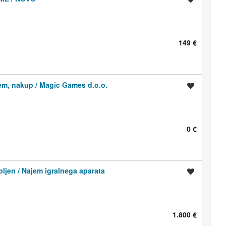
149 €
ajem, nakup / Magic Games d.o.o.
Shrani oglas
0 €
jen / Najem igralnega aparata
Shrani oglas
1.800 €