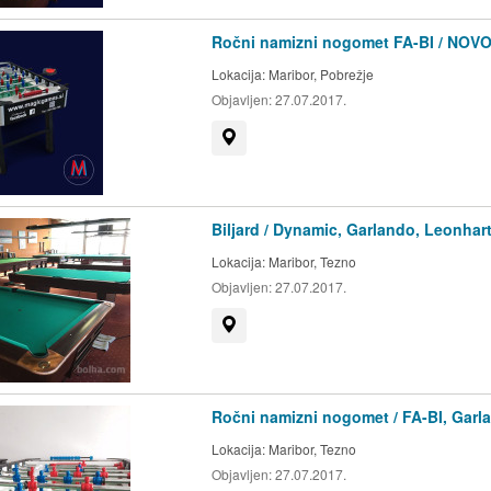
Ročni namizni nogomet FA-BI / NOV
Lokacija:
Maribor, Pobrežje
Objavljen:
27.07.2017.
Prikaži na zemljevidu
Biljard / Dynamic, Garlando, Leonhar
Lokacija:
Maribor, Tezno
Objavljen:
27.07.2017.
Prikaži na zemljevidu
Ročni namizni nogomet / FA-BI, Garl
Lokacija:
Maribor, Tezno
Objavljen:
27.07.2017.