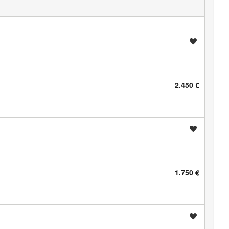
Shrani oglas
2.450 €
Shrani oglas
1.750 €
Shrani oglas