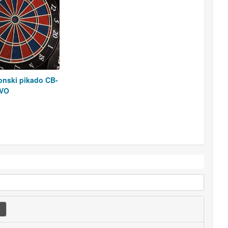
ronski pikado CB-
OVO