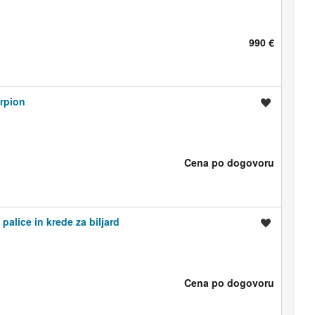
990 €
orpion
Shrani oglas
Cena po dogovoru
 palice in krede za biljard
Shrani oglas
Cena po dogovoru