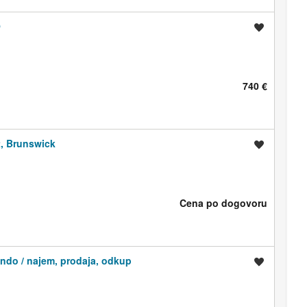
O
Shrani oglas
740 €
t, Brunswick
Shrani oglas
Cena po dogovoru
ando / najem, prodaja, odkup
Shrani oglas