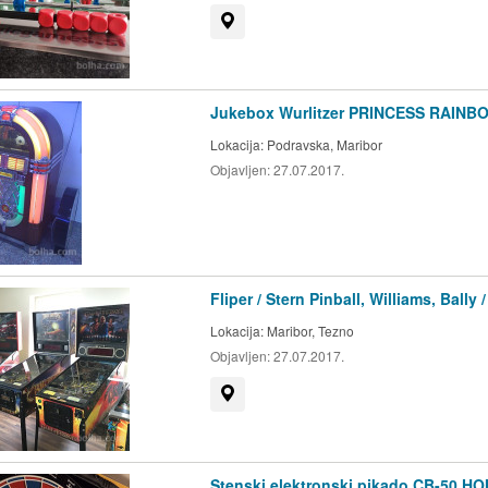
Prikaži na zemljevidu
Jukebox Wurlitzer PRINCESS RAIN
Lokacija:
Podravska, Maribor
Objavljen:
27.07.2017.
Fliper / Stern Pinball, Williams, Bally
Lokacija:
Maribor, Tezno
Objavljen:
27.07.2017.
Prikaži na zemljevidu
Stenski elektronski pikado CB-50 H