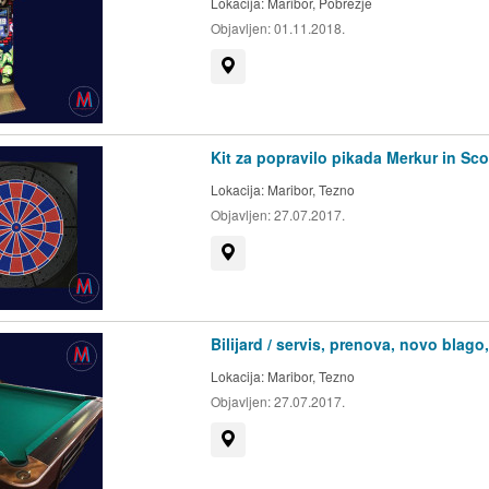
Lokacija:
Maribor, Pobrežje
Objavljen:
01.11.2018.
Prikaži na zemljevidu
Kit za popravilo pikada Merkur in Sc
Lokacija:
Maribor, Tezno
Objavljen:
27.07.2017.
Prikaži na zemljevidu
Bilijard / servis, prenova, novo blago,
Lokacija:
Maribor, Tezno
Objavljen:
27.07.2017.
Prikaži na zemljevidu