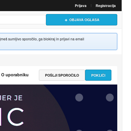
Prijava
Registracija
OBJAVA OGLASA
š sumljivo sporočilo, ga blokiraj in prijavi na email
O uporabniku
POŠLJI SPOROČILO
POKLIČI