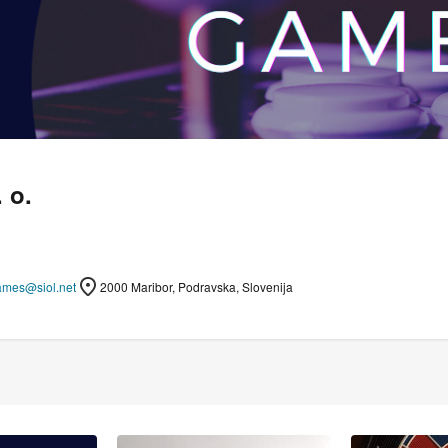
 o.
ames@siol.net
2000 Maribor, Podravska, Slovenija