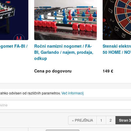
gomet FA-BI /
Ročni namizni nogomet / FA-
Stenski elekt
BI, Garlando / najem, prodaja,
50 HOME / N
odkup
Cena po dogovoru
149 €
lahko odvisen od različnih parametrov.
Več informacij
«
PREJŠNJA
1
2
Stran
3