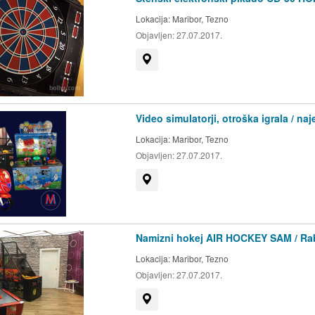
Lokacija:
Maribor, Tezno
Objavljen:
27.07.2017.
Prikaži na zemljevidu
Video simulatorji, otroška igrala / n
Lokacija:
Maribor, Tezno
Objavljen:
27.07.2017.
Prikaži na zemljevidu
Namizni hokej AIR HOCKEY SAM / Rabl
Lokacija:
Maribor, Tezno
Objavljen:
27.07.2017.
Prikaži na zemljevidu