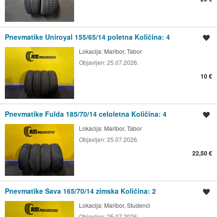
Pnevmatike Uniroyal 155/65/14 poletna Količina: 4
Shrani oglas
Lokacija:
Maribor, Tabor
Objavljen:
25.07.2026.
10 €
Pnevmatike Fulda 185/70/14 celoletna Količina: 4
Shrani oglas
Lokacija:
Maribor, Tabor
Objavljen:
25.07.2026.
22,50 €
Pnevmatike Sava 165/70/14 zimska Količina: 2
Shrani oglas
Lokacija:
Maribor, Studenci
Objavljen:
25.07.2026.