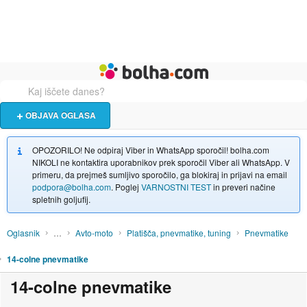
Živali
Turizem
Bolha naslovna stran
OBJAVA OGLASA
OPOZORILO! Ne odpiraj Viber in WhatsApp sporočil! bolha.com
NIKOLI ne kontaktira uporabnikov prek sporočil Viber ali WhatsApp. V
primeru, da prejmeš sumljivo sporočilo, ga blokiraj in prijavi na email
podpora@bolha.com
. Poglej
VARNOSTNI TEST
in preveri načine
spletnih goljufij.
Oglasnik
…
Avto-moto
Platišča, pnevmatike, tuning
Pnevmatike
14-colne pnevmatike
14-colne pnevmatike