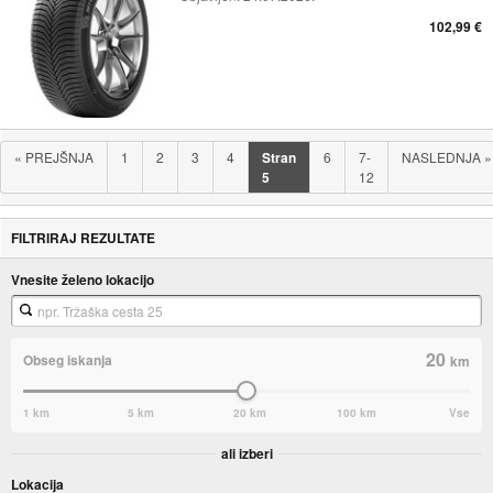
102,99 €
«
PREJŠNJA
1
2
3
4
Stran
6
7-
NASLEDNJA
»
5
12
FILTRIRAJ REZULTATE
Vnesite želeno lokacijo
20
Obseg iskanja
km
1 km
5 km
20 km
100 km
Vse
ali izberi
Lokacija