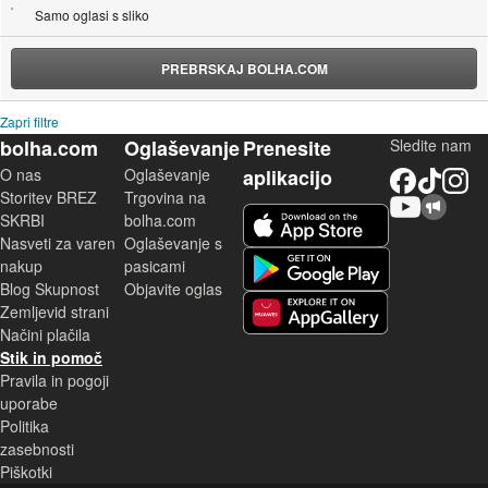
Samo oglasi s sliko
PREBRSKAJ BOLHA.COM
Zapri filtre
bolha.com
Oglaševanje
Prenesite
Sledite nam
O nas
Oglaševanje
aplikacijo
Facebook
TikTok
Instagram
Storitev BREZ
Trgovina na
YouTube
Skupnost bolha.com
iOS aplikacija
SKRBI
bolha.com
Nasveti za varen
Oglaševanje s
Android aplikacija
nakup
pasicami
Blog Skupnost
Objavite oglas
Zemljevid strani
Huawei aplikacija
Načini plačila
Stik in pomoč
Pravila in pogoji
uporabe
Politika
zasebnosti
Piškotki