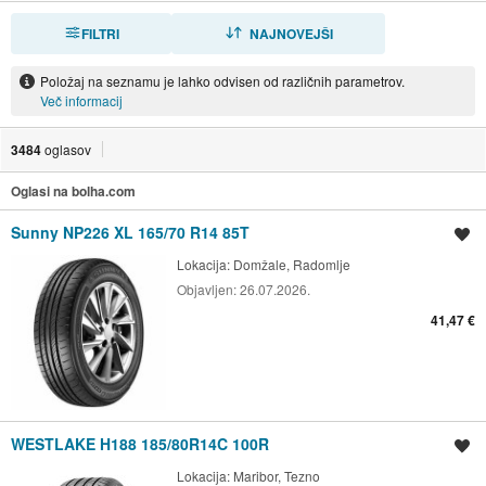
FILTRI
RAZVRSTI
NAJNOVEJŠI
Položaj na seznamu je lahko odvisen od različnih parametrov.
Več informacij
3484
oglasov
Oglasi na bolha.com
Sunny NP226 XL 165/70 R14 85T
Shrani oglas
Lokacija:
Domžale, Radomlje
Objavljen:
26.07.2026.
41,47 €
WESTLAKE H188 185/80R14C 100R
Shrani oglas
Lokacija:
Maribor, Tezno