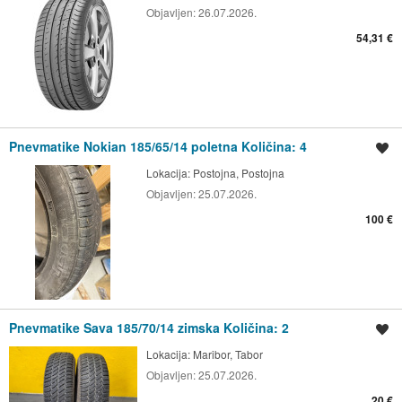
Objavljen:
26.07.2026.
54,31 €
Pnevmatike Nokian 185/65/14 poletna Količina: 4
Shrani oglas
Lokacija:
Postojna, Postojna
Objavljen:
25.07.2026.
100 €
Pnevmatike Sava 185/70/14 zimska Količina: 2
Shrani oglas
Lokacija:
Maribor, Tabor
Objavljen:
25.07.2026.
20 €