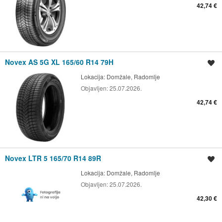
42,74 €
Novex AS 5G XL 165/60 R14 79H
Shrani oglas
Lokacija:
Domžale, Radomlje
Objavljen:
25.07.2026.
42,74 €
Novex LTR 5 165/70 R14 89R
Shrani oglas
Lokacija:
Domžale, Radomlje
Objavljen:
25.07.2026.
42,30 €