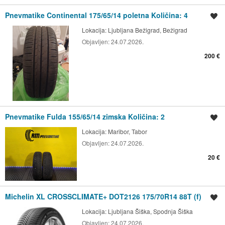
Pnevmatike Continental 175/65/14 poletna Količina: 4
Shrani oglas
Lokacija:
Ljubljana Bežigrad, Bežigrad
Objavljen:
24.07.2026.
200 €
Pnevmatike Fulda 155/65/14 zimska Količina: 2
Shrani oglas
Lokacija:
Maribor, Tabor
Objavljen:
24.07.2026.
20 €
Michelin XL CROSSCLIMATE+ DOT2126 175/70R14 88T (f)
Shrani oglas
Lokacija:
Ljubljana Šiška, Spodnja Šiška
Objavljen:
24.07.2026.