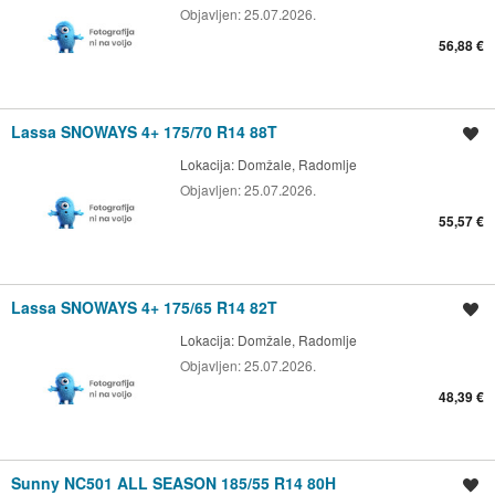
Objavljen:
25.07.2026.
56,88 €
Lassa SNOWAYS 4+ 175/70 R14 88T
Shrani oglas
Lokacija:
Domžale, Radomlje
Objavljen:
25.07.2026.
55,57 €
Lassa SNOWAYS 4+ 175/65 R14 82T
Shrani oglas
Lokacija:
Domžale, Radomlje
Objavljen:
25.07.2026.
48,39 €
Sunny NC501 ALL SEASON 185/55 R14 80H
Shrani oglas