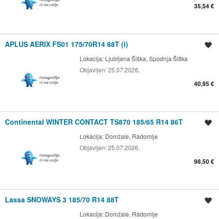
35,54 €
APLUS AERIX FS01 175/70R14 88T (i)
Shrani oglas
Lokacija:
Ljubljana Šiška, Spodnja Šiška
Objavljen:
25.07.2026.
40,95 €
Continental WINTER CONTACT TS870 185/65 R14 86T
Shrani oglas
Lokacija:
Domžale, Radomlje
Objavljen:
25.07.2026.
98,50 €
Lassa SNOWAYS 3 185/70 R14 88T
Shrani oglas
Lokacija:
Domžale, Radomlje