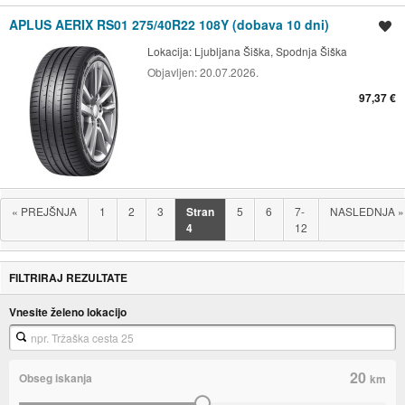
APLUS AERIX RS01 275/40R22 108Y (dobava 10 dni)
Shrani oglas
Lokacija:
Ljubljana Šiška, Spodnja Šiška
Objavljen:
20.07.2026.
97,37 €
«
PREJŠNJA
1
2
3
Stran
5
6
7-
NASLEDNJA
»
4
12
FILTRIRAJ REZULTATE
Vnesite želeno lokacijo
20
Obseg iskanja
km