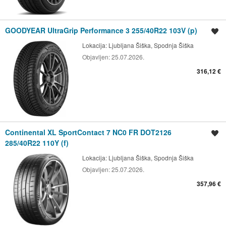
GOODYEAR UltraGrip Performance 3 255/40R22 103V (p)
Shrani oglas
Lokacija:
Ljubljana Šiška, Spodnja Šiška
Objavljen:
25.07.2026.
316,12 €
Continental XL SportContact 7 NC0 FR DOT2126
Shrani oglas
285/40R22 110Y (f)
Lokacija:
Ljubljana Šiška, Spodnja Šiška
Objavljen:
25.07.2026.
357,96 €