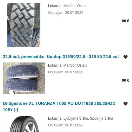
Lokacija:
Maribor, Ostalo
Objavljen:
26.07.2026.
80 €
22,5-col, pnevmatike, Dunlop 315/80/22,5 - 315 80 22.5 col
Shrani oglas
Lokacija:
Maribor, Ostalo
Objavljen:
26.07.2026.
90 €
Bridgestone XL TURANZA T005 AO DOT1926 285/35R22
Shrani oglas
106Y (f)
Lokacija:
Ljubljana Šiška, Spodnja Šiška
Objavljen:
26.07.2026.