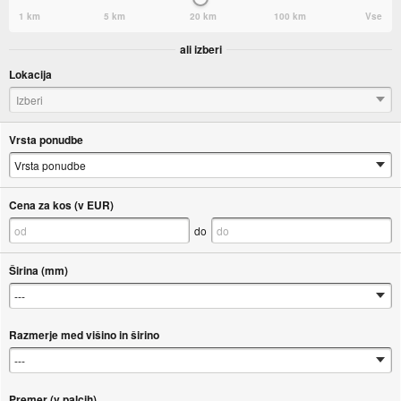
1 km
5 km
20 km
100 km
Vse
ali izberi
Lokacija
Izberi
Vrsta ponudbe
Cena za kos (v EUR)
do
Širina (mm)
Razmerje med višino in širino
Premer (v palcih)