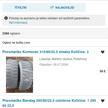
FILTRI
RAZVRSTI
NAJNOVEJŠI
Položaj na seznamu je lahko odvisen od različnih parametrov.
Več informacij
2366
oglasov
Oglasi na bolha.com
Pnevmatike Kormoran 315/80/22.5 zimska Količina: 2
Shrani oglas
Lokacija:
Maribor okolica, Počehova
Objavljen:
26.07.2026.
50 €
Pnevmatika Bandag 295/80/22.5 celoletna Količina: 1 295
Shrani oglas
80 22,5