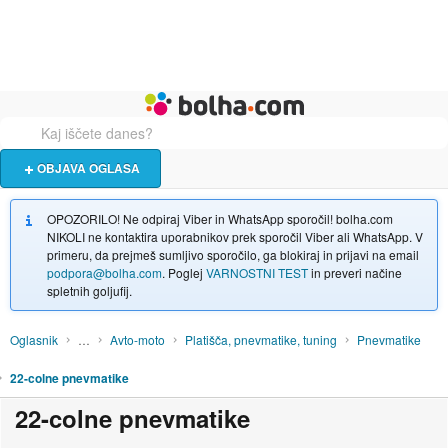
Živali
Turizem
Bolha naslovna stran
OBJAVA OGLASA
OPOZORILO! Ne odpiraj Viber in WhatsApp sporočil! bolha.com
NIKOLI ne kontaktira uporabnikov prek sporočil Viber ali WhatsApp. V
primeru, da prejmeš sumljivo sporočilo, ga blokiraj in prijavi na email
podpora@bolha.com
. Poglej
VARNOSTNI TEST
in preveri načine
spletnih goljufij.
Oglasnik
…
Avto-moto
Platišča, pnevmatike, tuning
Pnevmatike
22-colne pnevmatike
22-colne pnevmatike