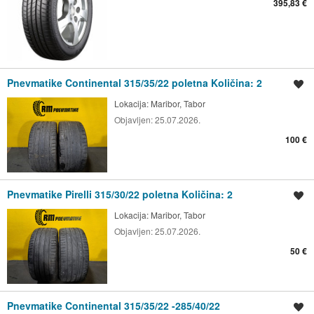
395,83 €
Pnevmatike Continental 315/35/22 poletna Količina: 2
Shrani oglas
Lokacija:
Maribor, Tabor
Objavljen:
25.07.2026.
100 €
Pnevmatike Pirelli 315/30/22 poletna Količina: 2
Shrani oglas
Lokacija:
Maribor, Tabor
Objavljen:
25.07.2026.
50 €
Pnevmatike Continental 315/35/22 -285/40/22
Shrani oglas