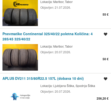
Lokacija:
Maribor, Tabor
Objavljen:
21.07.2026.
55 €
Pnevmatike Continental 325/40/22 poletna Količina: 4
Shrani oglas
285/45 325/40/22
Lokacija:
Maribor, Tabor
Objavljen:
20.07.2026.
50 €
APLUS DV211 315/80R22.5 157L (dobava 10 dni)
Shrani oglas
Lokacija:
Ljubljana Šiška, Spodnja Šiška
Objavljen:
20.07.2026.
256,20 €