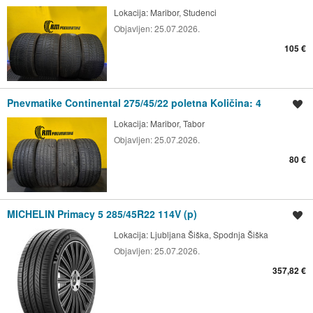
Lokacija:
Maribor, Studenci
Objavljen:
25.07.2026.
105 €
Pnevmatike Continental 275/45/22 poletna Količina: 4
Shrani oglas
Lokacija:
Maribor, Tabor
Objavljen:
25.07.2026.
80 €
MICHELIN Primacy 5 285/45R22 114V (p)
Shrani oglas
Lokacija:
Ljubljana Šiška, Spodnja Šiška
Objavljen:
25.07.2026.
357,82 €