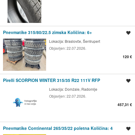
Pnevmatike 315/80/22.5 zimska Količina: 6+
Shrani oglas
Lokacija:
Braslovče, Šentrupert
Objavljen:
22.07.2026.
120 €
Pirelli SCORPION WINTER 315/35 R22 111V RFP
Shrani oglas
Lokacija:
Domžale, Radomlje
Objavljen:
22.07.2026.
457,31 €
Pnevmatike Continental 265/35/22 poletna Količina: 4
Shrani oglas