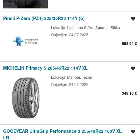
Pirelli P-Zero (PZ4) 325/35R22 114Y (b)
Shrani oglas
Lokacija:
Ljubljana Šiška, Spodnja Šiška
Objavljen:
24.07.2026.
558,94 €
MICHELIN Primacy 5 285/45R22 114V XL
Shrani oglas
Lokacija:
Maribor, Tezno
Objavljen:
24.07.2026.
348,10 €
GOODYEAR UltraGrip Performance 3 255/40R22 103V XL
Shrani oglas
LR