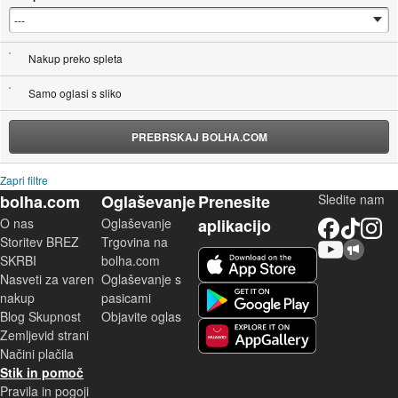
Nakup preko spleta
Samo oglasi s sliko
PREBRSKAJ BOLHA.COM
Zapri filtre
bolha.com
Oglaševanje
Prenesite
Sledite nam
O nas
Oglaševanje
aplikacijo
Facebook
TikTok
Instagram
Storitev BREZ
Trgovina na
YouTube
Skupnost bolha.com
iOS aplikacija
SKRBI
bolha.com
Nasveti za varen
Oglaševanje s
Android aplikacija
nakup
pasicami
Blog Skupnost
Objavite oglas
Zemljevid strani
Huawei aplikacija
Načini plačila
Stik in pomoč
Pravila in pogoji