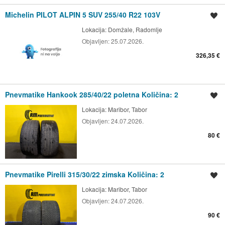
Michelin PILOT ALPIN 5 SUV 255/40 R22 103V
Shrani oglas
Lokacija:
Domžale, Radomlje
Objavljen:
25.07.2026.
326,35 €
Pnevmatike Hankook 285/40/22 poletna Količina: 2
Shrani oglas
Lokacija:
Maribor, Tabor
Objavljen:
24.07.2026.
80 €
Pnevmatike Pirelli 315/30/22 zimska Količina: 2
Shrani oglas
Lokacija:
Maribor, Tabor
Objavljen:
24.07.2026.
90 €