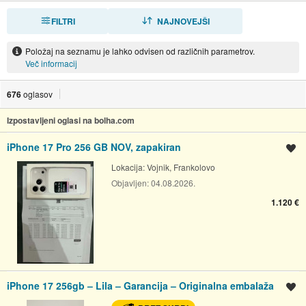
FILTRI
RAZVRSTI
NAJNOVEJŠI
Položaj na seznamu je lahko odvisen od različnih parametrov.
Več informacij
676
oglasov
Izpostavljeni oglasi na bolha.com
iPhone 17 Pro 256 GB NOV, zapakiran
Shrani oglas
Lokacija:
Vojnik, Frankolovo
Objavljen:
04.08.2026.
1.120 €
iPhone 17 256gb – Lila – Garancija – Originalna embalaža
Shrani oglas