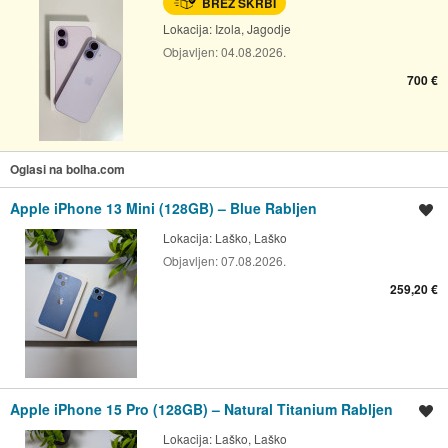
BREZ SKRBI
Lokacija:
Izola, Jagodje
Objavljen:
04.08.2026.
700 €
Oglasi na bolha.com
Apple iPhone 13 Mini (128GB) – Blue Rabljen
Shrani oglas
Lokacija:
Laško, Laško
Objavljen:
07.08.2026.
259,20 €
Apple iPhone 15 Pro (128GB) – Natural Titanium Rabljen
Shrani oglas
Lokacija:
Laško, Laško