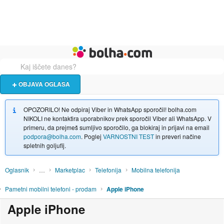
Živali
Turizem
Bolha naslovna stran
OBJAVA OGLASA
OPOZORILO! Ne odpiraj Viber in WhatsApp sporočil! bolha.com
NIKOLI ne kontaktira uporabnikov prek sporočil Viber ali WhatsApp. V
primeru, da prejmeš sumljivo sporočilo, ga blokiraj in prijavi na email
podpora@bolha.com
. Poglej
VARNOSTNI TEST
in preveri načine
spletnih goljufij.
Oglasnik
…
Marketplac
Telefonija
Mobilna telefonija
Pametni mobilni telefoni - prodam
Apple iPhone
Apple iPhone