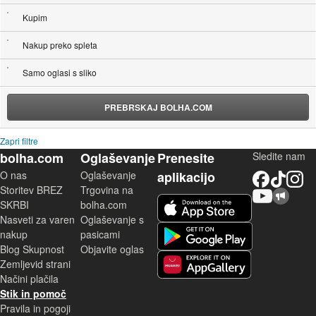
Kupim
Nakup preko spleta
Samo oglasi s sliko
PREBRSKAJ BOLHA.COM
Zapri filtre
bolha.com
Oglaševanje
Prenesite
Sledite nam
O nas
Oglaševanje
aplikacijo
Facebook
TikTok
Instagram
Storitev BREZ
Trgovina na
YouTube
Skupnost bolha.com
iOS aplikacija
SKRBI
bolha.com
Nasveti za varen
Oglaševanje s
Android aplikacija
nakup
pasicami
Blog Skupnost
Objavite oglas
Zemljevid strani
Huawei aplikacija
Načini plačila
Stik in pomoč
Pravila in pogoji