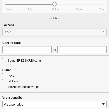
1 km
5 km
20 km
100 km
Vse
ali izberi
Lokacija
Izberi
Cena (v EUR)
do
Samo BREZ SKRBI oglasi
Stanje
novo
rabljeno
poškodovano/pokvarjeno
Vrsta ponudbe