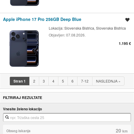
Apple iPhone 17 Pro 256GB Deep Blue
Shrani oglas
Lokacija:
Slovenska Bistrica, Slovenska Bistrica
Objavljen:
07.08.2026.
1.195 €
Stran
1
2
3
4
5
6
7-12
NASLEDNJA
»
FILTRIRAJ REZULTATE
Vnesite želeno lokacijo
20
Obseg iskanja
km