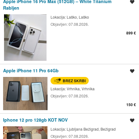
Apple iPhone 16 Pro Max (512GB) – White Titanium
Shrani oglas
Rabljen
Lokacija:
Laško, Laško
Objavljen:
07.08.2026.
899 €
Apple iPhone 11 Pro 64Gb
Shrani oglas
BREZ SKRBI
Lokacija:
Vrhnika, Vrhnika
Objavljen:
07.08.2026.
150 €
Iphone 12 pro 128gb KOT NOV
Shrani oglas
Lokacija:
Ljubljana Bežigrad, Bežigrad
Objavljen:
07.08.2026.