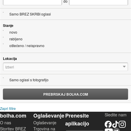
do
Samo BREZ SKRBI oglasi
Stanje
novo
rabljeno
oštećeno / neispravno
Lokacija
Izberi
Samo oglasi s fotografijo
PREBRSKAJ BOLHA.COM
Zapri filtre
bolha.com
Oglaševanje
Prenesite
Sledite nam
O nas
Oglaševanje
aplikacijo
Facebook
TikTok
Instagram
Storitev BREZ
Trgovina na
YouTube
Skupnost bolha.com
iOS aplikacija