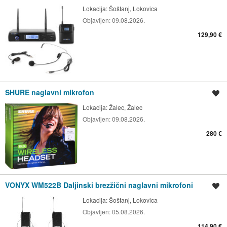
Lokacija:
Šoštanj, Lokovica
Objavljen:
09.08.2026.
129,90 €
SHURE naglavni mikrofon
Shrani oglas
Lokacija:
Žalec, Žalec
Objavljen:
09.08.2026.
280 €
VONYX WM522B Daljinski brezžični naglavni mikrofoni
Shrani oglas
Lokacija:
Šoštanj, Lokovica
Objavljen:
05.08.2026.
114,90 €