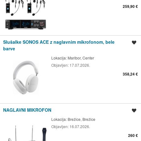
259,90 €
Slušalke SONOS ACE z naglavnim mikrofonom, bele
Shrani oglas
barve
Lokacija:
Maribor, Center
Objavljen:
17.07.2026.
358,24 €
NAGLAVNI MIKROFON
Shrani oglas
Lokacija:
Brežice, Brežice
Objavljen:
16.07.2026.
260 €