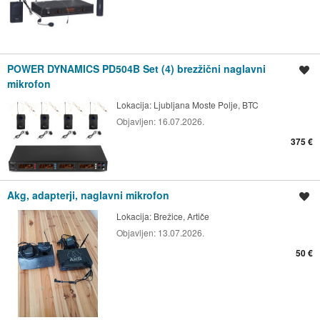
POWER DYNAMICS PD504B Set (4) brezžični naglavni
Shrani oglas
mikrofon
Lokacija:
Ljubljana Moste Polje, BTC
Objavljen:
16.07.2026.
375 €
Akg, adapterji, naglavni mikrofon
Shrani oglas
Lokacija:
Brežice, Artiče
Objavljen:
13.07.2026.
50 €