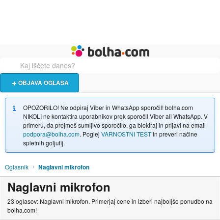
Živali
Turizem
Bolha naslovna stran
OBJAVA OGLASA
OPOZORILO! Ne odpiraj Viber in WhatsApp sporočil! bolha.com
NIKOLI ne kontaktira uporabnikov prek sporočil Viber ali WhatsApp. V
primeru, da prejmeš sumljivo sporočilo, ga blokiraj in prijavi na email
podpora@bolha.com
. Poglej
VARNOSTNI TEST
in preveri načine
spletnih goljufij.
Oglasnik
Naglavni mikrofon
Naglavni mikrofon
23 oglasov: Naglavni mikrofon. Primerjaj cene in izberi najboljšo ponudbo na
bolha.com!