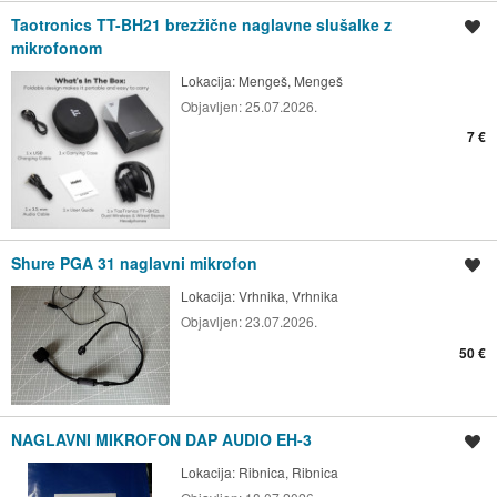
Taotronics TT-BH21 brezžične naglavne slušalke z
Shrani oglas
mikrofonom
Lokacija:
Mengeš, Mengeš
Objavljen:
25.07.2026.
7 €
Shure PGA 31 naglavni mikrofon
Shrani oglas
Lokacija:
Vrhnika, Vrhnika
Objavljen:
23.07.2026.
50 €
NAGLAVNI MIKROFON DAP AUDIO EH-3
Shrani oglas
Lokacija:
Ribnica, Ribnica