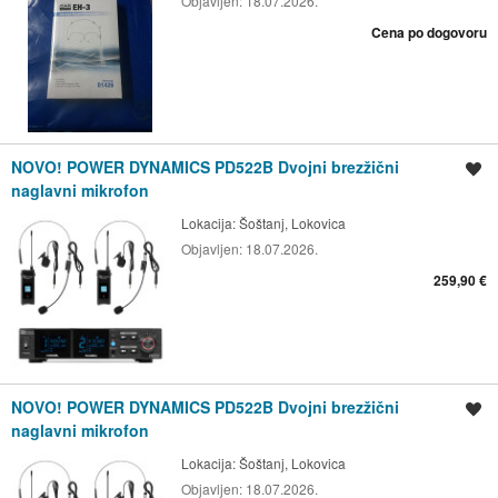
Objavljen:
18.07.2026.
Cena po dogovoru
NOVO! POWER DYNAMICS PD522B Dvojni brezžični
Shrani oglas
naglavni mikrofon
Lokacija:
Šoštanj, Lokovica
Objavljen:
18.07.2026.
259,90 €
NOVO! POWER DYNAMICS PD522B Dvojni brezžični
Shrani oglas
naglavni mikrofon
Lokacija:
Šoštanj, Lokovica
Objavljen:
18.07.2026.