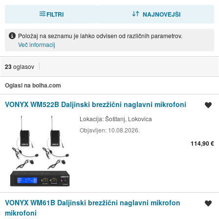
FILTRI
RAZVRSTI
NAJNOVEJŠI
Položaj na seznamu je lahko odvisen od različnih parametrov.
Več informacij
23
oglasov
Oglasi na bolha.com
VONYX WM522B Daljinski brezžični naglavni mikrofoni
Shrani oglas
Lokacija:
Šoštanj, Lokovica
Objavljen:
10.08.2026.
114,90 €
VONYX WM61B Daljinski brezžični naglavni mikrofon
Shrani oglas
mikrofoni