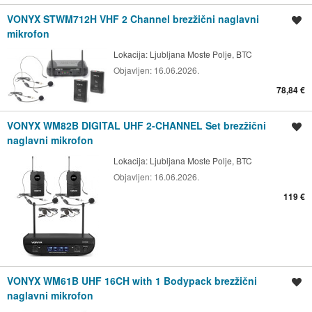
VONYX STWM712H VHF 2 Channel brezžični naglavni
Shrani oglas
mikrofon
Lokacija:
Ljubljana Moste Polje, BTC
Objavljen:
16.06.2026.
78,84 €
VONYX WM82B DIGITAL UHF 2-CHANNEL Set brezžični
Shrani oglas
naglavni mikrofon
Lokacija:
Ljubljana Moste Polje, BTC
Objavljen:
16.06.2026.
119 €
VONYX WM61B UHF 16CH with 1 Bodypack brezžični
Shrani oglas
naglavni mikrofon