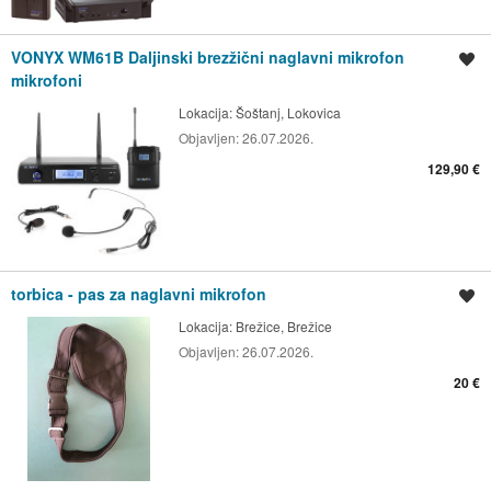
VONYX WM61B Daljinski brezžični naglavni mikrofon
Shrani oglas
mikrofoni
Lokacija:
Šoštanj, Lokovica
Objavljen:
26.07.2026.
129,90 €
torbica - pas za naglavni mikrofon
Shrani oglas
Lokacija:
Brežice, Brežice
Objavljen:
26.07.2026.
20 €