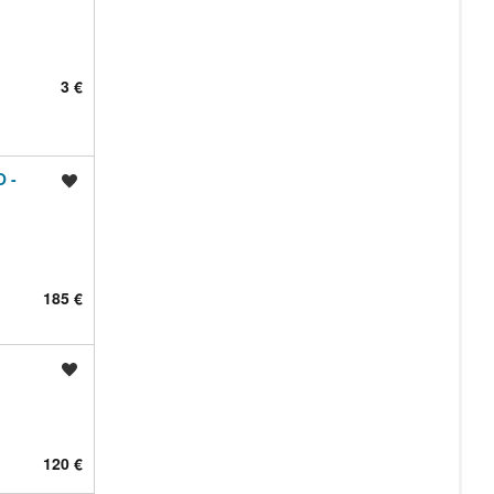
3 €
 -
Shrani oglas
185 €
Shrani oglas
120 €