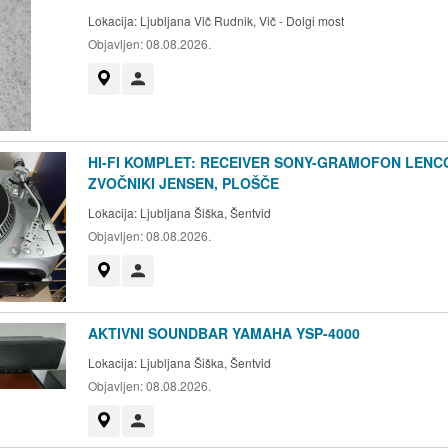
Lokacija:
Ljubljana Vič Rudnik, Vič - Dolgi most
Objavljen:
08.08.2026.
Prikaži na zemljevidu
Uporabnik ni trgovec
HI-FI KOMPLET: RECEIVER SONY-GRAMOFON LENCO
ZVOČNIKI JENSEN, PLOŠČE
Lokacija:
Ljubljana Šiška, Šentvid
Objavljen:
08.08.2026.
Prikaži na zemljevidu
Uporabnik ni trgovec
AKTIVNI SOUNDBAR YAMAHA YSP-4000
Lokacija:
Ljubljana Šiška, Šentvid
Objavljen:
08.08.2026.
Prikaži na zemljevidu
Uporabnik ni trgovec