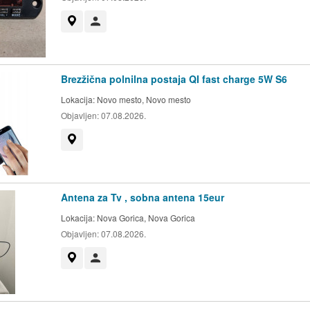
Prikaži na zemljevidu
Uporabnik ni trgovec
Brezžična polnilna postaja QI fast charge 5W S6
Lokacija:
Novo mesto, Novo mesto
Objavljen:
07.08.2026.
Prikaži na zemljevidu
Antena za Tv , sobna antena 15eur
Lokacija:
Nova Gorica, Nova Gorica
Objavljen:
07.08.2026.
Prikaži na zemljevidu
Uporabnik ni trgovec