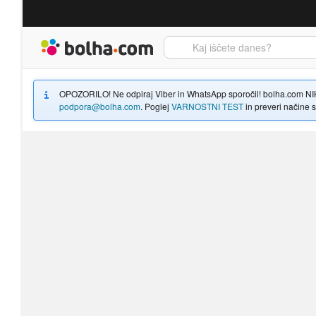
Bolha naslovna stran
OPOZORILO! Ne odpiraj Viber in WhatsApp sporočil! bolha.com NIKOLI
podpora@bolha.com
. Poglej
VARNOSTNI TEST
in preveri načine sp