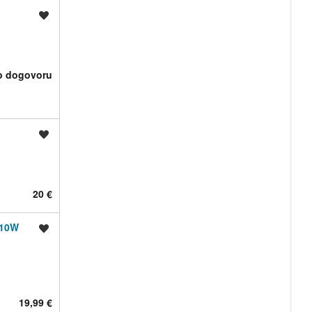
Shrani oglas
o dogovoru
Shrani oglas
20 €
 10W
Shrani oglas
19,99 €