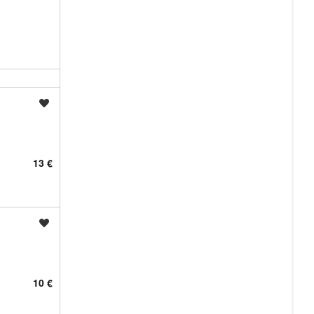
Shrani oglas
13 €
Shrani oglas
10 €