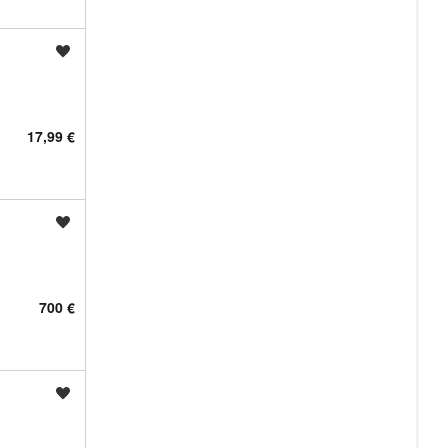
Shrani oglas
17,99 €
Shrani oglas
700 €
Shrani oglas