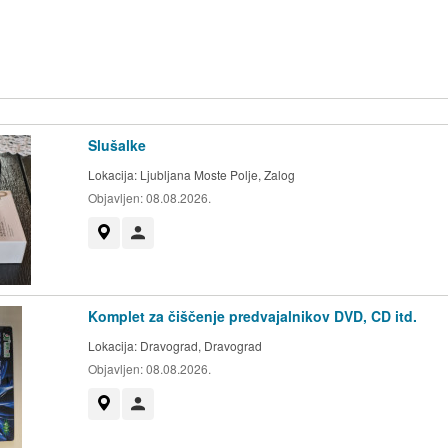
Slušalke
Lokacija:
Ljubljana Moste Polje, Zalog
Objavljen:
08.08.2026.
Prikaži na zemljevidu
Uporabnik ni trgovec
Komplet za čiščenje predvajalnikov DVD, CD itd.
Lokacija:
Dravograd, Dravograd
Objavljen:
08.08.2026.
Prikaži na zemljevidu
Uporabnik ni trgovec