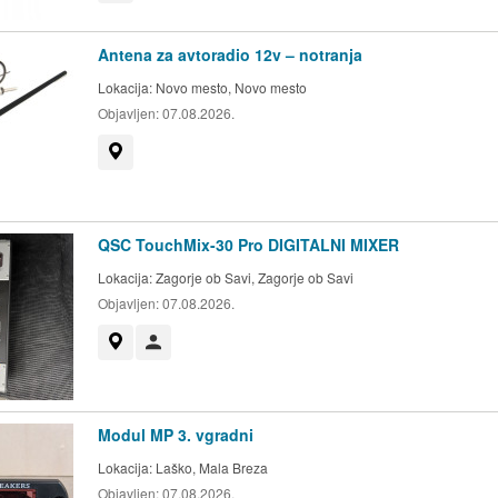
Antena za avtoradio 12v – notranja
Lokacija:
Novo mesto, Novo mesto
Objavljen:
07.08.2026.
Prikaži na zemljevidu
QSC TouchMix-30 Pro DIGITALNI MIXER
Lokacija:
Zagorje ob Savi, Zagorje ob Savi
Objavljen:
07.08.2026.
Prikaži na zemljevidu
Uporabnik ni trgovec
Modul MP 3. vgradni
Lokacija:
Laško, Mala Breza
Objavljen:
07.08.2026.