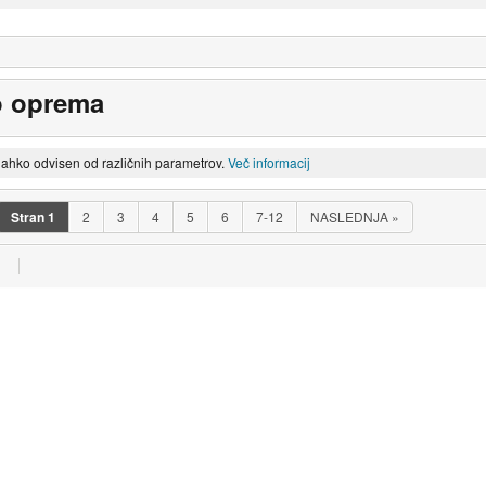
o oprema
lahko odvisen od različnih parametrov.
Več informacij
Stran
1
2
3
4
5
6
7-12
NASLEDNJA
»