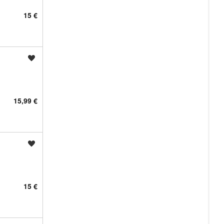
15 €
Shrani oglas
15,99 €
Shrani oglas
15 €