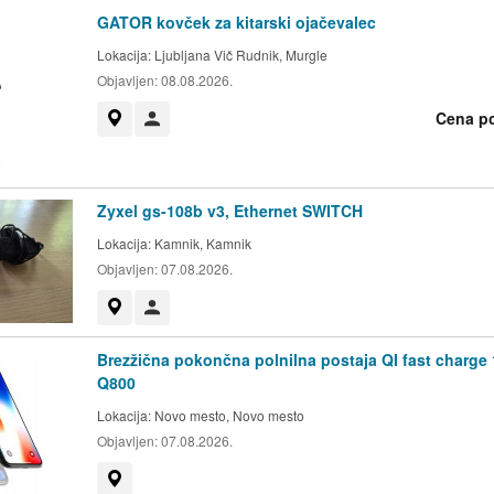
GATOR kovček za kitarski ojačevalec
Lokacija:
Ljubljana Vič Rudnik, Murgle
Objavljen:
08.08.2026.
Cena p
Prikaži na zemljevidu
Uporabnik ni trgovec
Zyxel gs-108b v3, Ethernet SWITCH
Lokacija:
Kamnik, Kamnik
Objavljen:
07.08.2026.
Prikaži na zemljevidu
Uporabnik ni trgovec
Brezžična pokončna polnilna postaja QI fast charge
Q800
Lokacija:
Novo mesto, Novo mesto
Objavljen:
07.08.2026.
Prikaži na zemljevidu