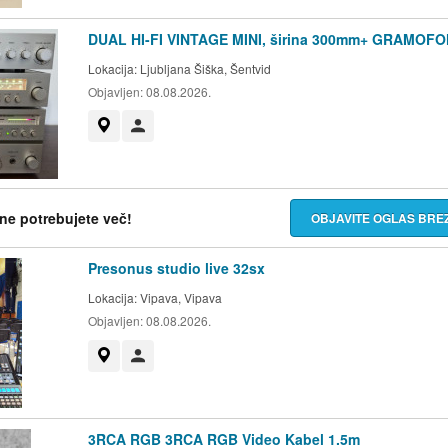
DUAL HI-FI VINTAGE MINI, širina 300mm+ GRAMOFO
Lokacija:
Ljubljana Šiška, Šentvid
Objavljen:
08.08.2026.
Prikaži na zemljevidu
Uporabnik ni trgovec
h ne potrebujete več!
OBJAVITE OGLAS BR
Presonus studio live 32sx
Lokacija:
Vipava, Vipava
Objavljen:
08.08.2026.
Prikaži na zemljevidu
Uporabnik ni trgovec
3RCA RGB 3RCA RGB Video Kabel 1.5m