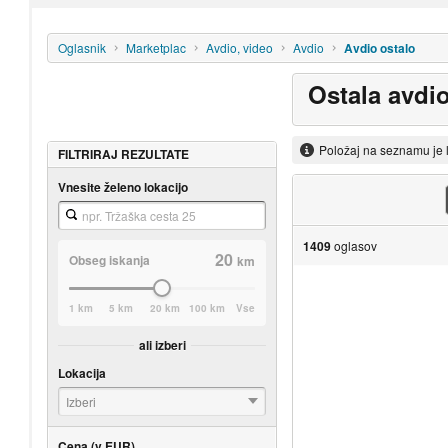
Oglasnik
Marketplac
Avdio, video
Avdio
Avdio ostalo
Ostala avdi
Položaj na seznamu je 
FILTRIRAJ REZULTATE
Vnesite želeno lokacijo
1409
oglasov
20
Obseg iskanja
km
1 km
5 km
20 km
100 km
Vse
ali izberi
Lokacija
Izberi
Cena (v EUR)