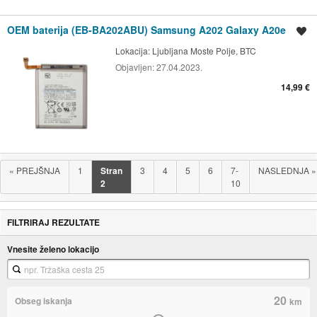
OEM baterija (EB-BA202ABU) Samsung A202 Galaxy A20e
Shrani oglas
Lokacija:
Ljubljana Moste Polje, BTC
Objavljen:
27.04.2023.
14,99 €
«
PREJŠNJA
1
Stran
3
4
5
6
7-
NASLEDNJA
»
2
10
FILTRIRAJ REZULTATE
Vnesite želeno lokacijo
20
Obseg iskanja
km