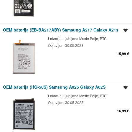
OEM baterija (EB-BA217ABY) Samsung A217 Galaxy A21s
Shrani oglas
Lokacija:
Ljubljana Moste Polje, BTC
Objavljen:
30.05.2023.
15,99 €
OEM baterija (HQ-50S) Samsung A025 Galaxy A02S
Shrani oglas
Lokacija:
Ljubljana Moste Polje, BTC
Objavljen:
30.05.2023.
16,99 €