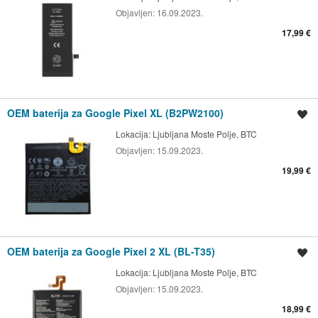
Objavljen:
16.09.2023.
17,99 €
OEM baterija za Google Pixel XL (B2PW2100)
Shrani oglas
Lokacija:
Ljubljana Moste Polje, BTC
Objavljen:
15.09.2023.
19,99 €
OEM baterija za Google Pixel 2 XL (BL-T35)
Shrani oglas
Lokacija:
Ljubljana Moste Polje, BTC
Objavljen:
15.09.2023.
18,99 €