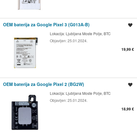
OEM baterija za Google Pixel 3 (G013A-B)
Shrani oglas
Lokacija:
Ljubljana Moste Polje, BTC
Objavljen:
25.01.2024.
19,99 €
OEM baterija za Google Pixel 2 (BG2W)
Shrani oglas
Lokacija:
Ljubljana Moste Polje, BTC
Objavljen:
25.01.2024.
18,99 €