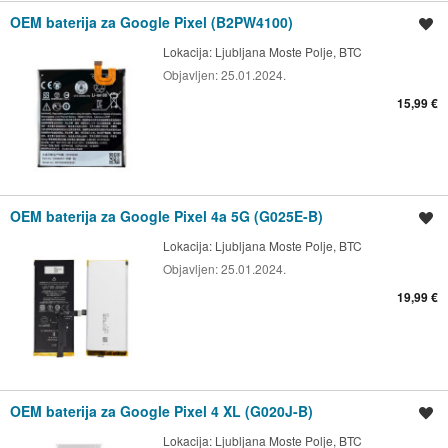
OEM baterija za Google Pixel (B2PW4100)
Shrani oglas
Lokacija:
Ljubljana Moste Polje, BTC
Objavljen:
25.01.2024.
15,99 €
OEM baterija za Google Pixel 4a 5G (G025E-B)
Shrani oglas
Lokacija:
Ljubljana Moste Polje, BTC
Objavljen:
25.01.2024.
19,99 €
OEM baterija za Google Pixel 4 XL (G020J-B)
Shrani oglas
Lokacija:
Ljubljana Moste Polje, BTC