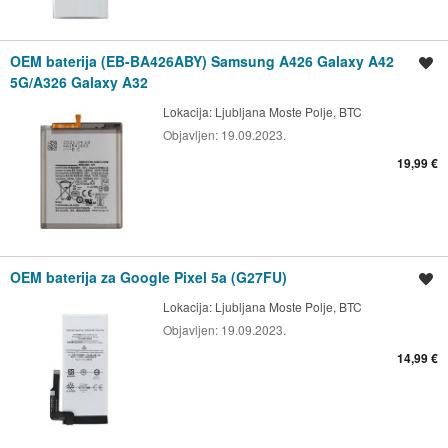
OEM baterija (EB-BA426ABY) Samsung A426 Galaxy A42
Shrani oglas
5G/A326 Galaxy A32
Lokacija:
Ljubljana Moste Polje, BTC
Objavljen:
19.09.2023.
19,99 €
OEM baterija za Google Pixel 5a (G27FU)
Shrani oglas
Lokacija:
Ljubljana Moste Polje, BTC
Objavljen:
19.09.2023.
14,99 €