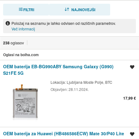
FILTRI
RAZVRSTI
NAJNOVEJŠI
Položaj na seznamu je lahko odvisen od različnih parametrov.
Več informacij
238
oglasov
Oglasi na bolha.com
OEM baterija EB-BG990ABY Samsung Galaxy (G990)
Shrani oglas
S21FE 5G
Lokacija:
Ljubljana Moste Polje, BTC
Objavljen:
28.11.2024.
17,99 €
OEM baterija za Huawei (HB486586ECW) Mate 30/P40 Lite
Shrani oglas