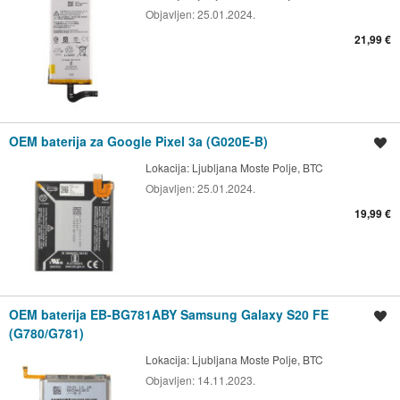
Objavljen:
25.01.2024.
21,99 €
OEM baterija za Google Pixel 3a (G020E-B)
Shrani oglas
Lokacija:
Ljubljana Moste Polje, BTC
Objavljen:
25.01.2024.
19,99 €
OEM baterija EB-BG781ABY Samsung Galaxy S20 FE
Shrani oglas
(G780/G781)
Lokacija:
Ljubljana Moste Polje, BTC
Objavljen:
14.11.2023.