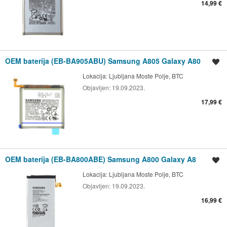
14,99 €
OEM baterija (EB-BA905ABU) Samsung A805 Galaxy A80
Shrani oglas
Lokacija:
Ljubljana Moste Polje, BTC
Objavljen:
19.09.2023.
17,99 €
OEM baterija (EB-BA800ABE) Samsung A800 Galaxy A8
Shrani oglas
Lokacija:
Ljubljana Moste Polje, BTC
Objavljen:
19.09.2023.
16,99 €