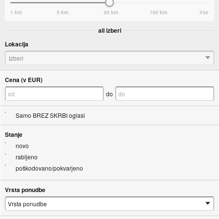
1 km
5 km
20 km
100 km
Vse
ali izberi
Lokacija
Izberi
Cena (v EUR)
do
Samo BREZ SKRBI oglasi
Stanje
novo
rabljeno
poškodovano/pokvarjeno
Vrsta ponudbe