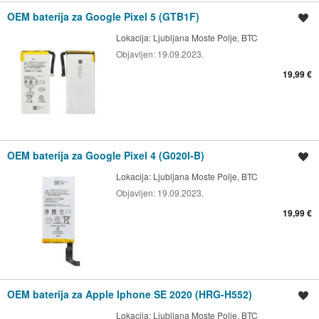
OEM baterija za Google Pixel 5 (GTB1F)
Shrani oglas
Lokacija:
Ljubljana Moste Polje, BTC
Objavljen:
19.09.2023.
19,99 €
OEM baterija za Google Pixel 4 (G020I-B)
Shrani oglas
Lokacija:
Ljubljana Moste Polje, BTC
Objavljen:
19.09.2023.
19,99 €
OEM baterija za Apple Iphone SE 2020 (HRG-H552)
Shrani oglas
Lokacija:
Ljubljana Moste Polje, BTC