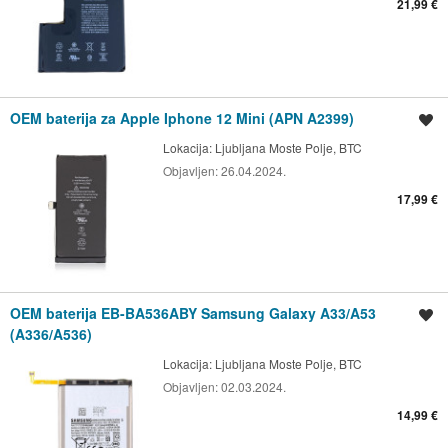
21,99 €
OEM baterija za Apple Iphone 12 Mini (APN A2399)
Shrani oglas
Lokacija:
Ljubljana Moste Polje, BTC
Objavljen:
26.04.2024.
17,99 €
OEM baterija EB-BA536ABY Samsung Galaxy A33/A53
Shrani oglas
(A336/A536)
Lokacija:
Ljubljana Moste Polje, BTC
Objavljen:
02.03.2024.
14,99 €