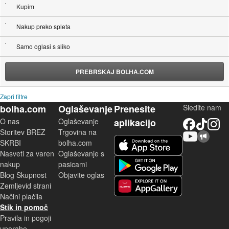
Kupim
Nakup preko spleta
Samo oglasi s sliko
PREBRSKAJ BOLHA.COM
Zapri filtre
bolha.com
Oglaševanje
Prenesite
Sledite nam
O nas
Oglaševanje
aplikacijo
Facebook
TikTok
Instagram
Storitev BREZ
Trgovina na
YouTube
Skupnost bolha.com
iOS aplikacija
SKRBI
bolha.com
Nasveti za varen
Oglaševanje s
Android aplikacija
nakup
pasicami
Blog Skupnost
Objavite oglas
Zemljevid strani
Huawei aplikacija
Načini plačila
Stik in pomoč
Pravila in pogoji
uporabe