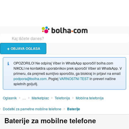
Živali
Turizem
Bolha naslovna stran
OBJAVA OGLASA
OPOZORILO! Ne odpiraj Viber in WhatsApp sporočil! bolha.com
NIKOLI ne kontaktira uporabnikov prek sporočil Viber ali WhatsApp. V
primeru, da prejmeš sumljivo sporočilo, ga blokiraj in prijavi na email
podpora@bolha.com
. Poglej
VARNOSTNI TEST
in preveri načine
spletnih goljufij.
Oglasnik
…
Marketplac
Telefonija
Mobilna telefonija
Dodatki za pametne mobilne telefone
Baterije
Baterije za mobilne telefone