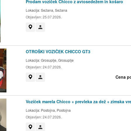
Prodam voziček Chicco z avtosedežem in košaro
Lokacija:
Sežana, Sežana
Objavljen:
25.07.2026.
Prikaži na zemljevidu
Uporabnik ni trgovec
OTROŠKI VOZIČEK CHICCO GT3
Lokacija:
Grosuplje, Grosuplje
Objavljen:
24.07.2026.
Cena p
Prikaži na zemljevidu
Uporabnik ni trgovec
Voziček marela Chicco + prevleka za dež + zimska vr
Lokacija:
Postojna, Postojna
Objavljen:
24.07.2026.
Prikaži na zemljevidu
Uporabnik ni trgovec