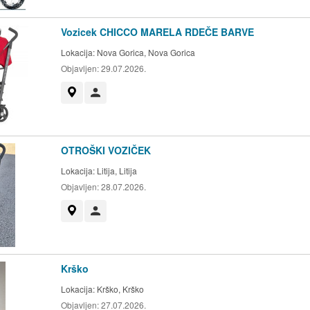
Vozicek CHICCO MARELA RDEČE BARVE
Lokacija:
Nova Gorica, Nova Gorica
Objavljen:
29.07.2026.
Prikaži na zemljevidu
Uporabnik ni trgovec
OTROŠKI VOZIČEK
Lokacija:
Litija, Litija
Objavljen:
28.07.2026.
Prikaži na zemljevidu
Uporabnik ni trgovec
Krško
Lokacija:
Krško, Krško
Objavljen:
27.07.2026.