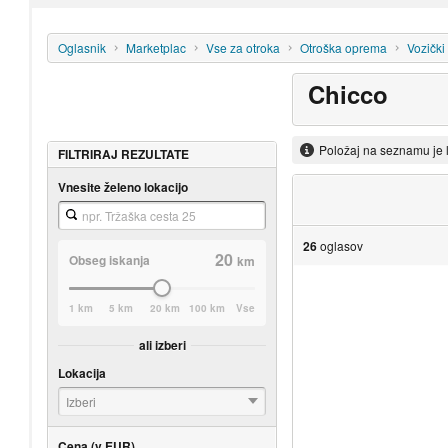
Oglasnik
Marketplac
Vse za otroka
Otroška oprema
Vozički
Chicco
Položaj na seznamu je 
FILTRIRAJ REZULTATE
Vnesite želeno lokacijo
26
oglasov
20
Obseg iskanja
km
1 km
5 km
20 km
100 km
Vse
ali izberi
Lokacija
Izberi
Cena (v EUR)