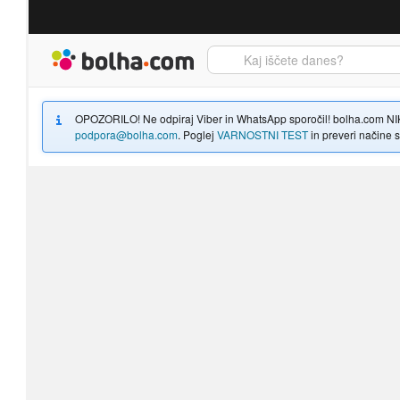
Bolha naslovna stran
OPOZORILO! Ne odpiraj Viber in WhatsApp sporočil! bolha.com NIKOLI
podpora@bolha.com
. Poglej
VARNOSTNI TEST
in preveri načine sp