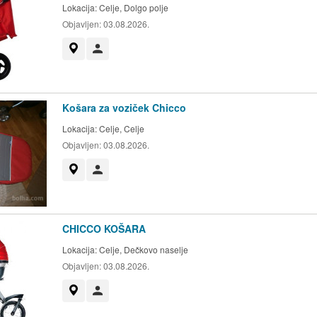
Lokacija:
Celje, Dolgo polje
Objavljen:
03.08.2026.
Prikaži na zemljevidu
Uporabnik ni trgovec
Košara za voziček Chicco
Lokacija:
Celje, Celje
Objavljen:
03.08.2026.
Prikaži na zemljevidu
Uporabnik ni trgovec
CHICCO KOŠARA
Lokacija:
Celje, Dečkovo naselje
Objavljen:
03.08.2026.
Prikaži na zemljevidu
Uporabnik ni trgovec