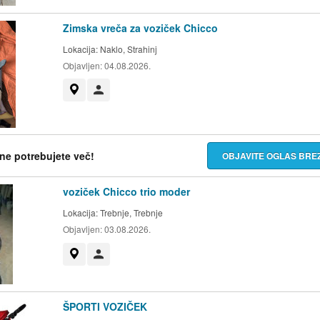
Zimska vreča za voziček Chicco
Lokacija:
Naklo, Strahinj
Objavljen:
04.08.2026.
Prikaži na zemljevidu
Uporabnik ni trgovec
h ne potrebujete več!
OBJAVITE OGLAS BR
voziček Chicco trio moder
Lokacija:
Trebnje, Trebnje
Objavljen:
03.08.2026.
Prikaži na zemljevidu
Uporabnik ni trgovec
ŠPORTI VOZIČEK