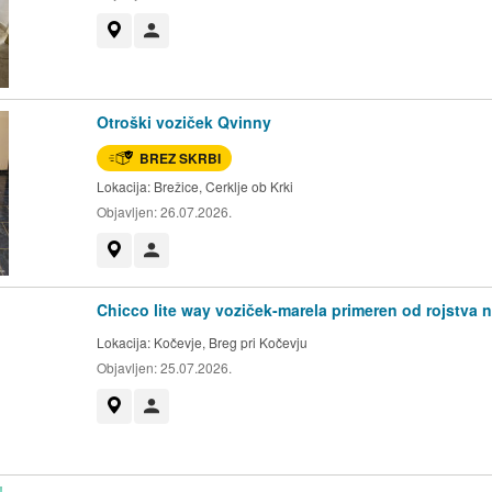
Prikaži na zemljevidu
Uporabnik ni trgovec
Otroški voziček Qvinny
BREZ SKRBI
Lokacija:
Brežice, Cerklje ob Krki
Objavljen:
26.07.2026.
Prikaži na zemljevidu
Uporabnik ni trgovec
Chicco lite way voziček-marela primeren od rojstva n
Lokacija:
Kočevje, Breg pri Kočevju
Objavljen:
25.07.2026.
Prikaži na zemljevidu
Uporabnik ni trgovec