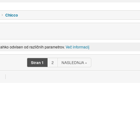
Chicco
lahko odvisen od različnih parametrov.
Več informacij
Stran
1
2
NASLEDNJA
»