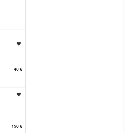
Shrani oglas
40 €
Shrani oglas
150 €