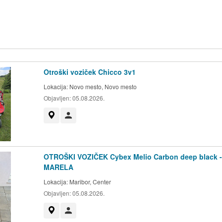
Otroški voziček Chicco 3v1
Lokacija:
Novo mesto, Novo mesto
Objavljen:
05.08.2026.
Prikaži na zemljevidu
Uporabnik ni trgovec
OTROŠKI VOZIČEK Cybex Melio Carbon deep black -
MARELA
Lokacija:
Maribor, Center
Objavljen:
05.08.2026.
Prikaži na zemljevidu
Uporabnik ni trgovec