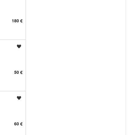
180 €
Shrani oglas
50 €
Shrani oglas
60 €