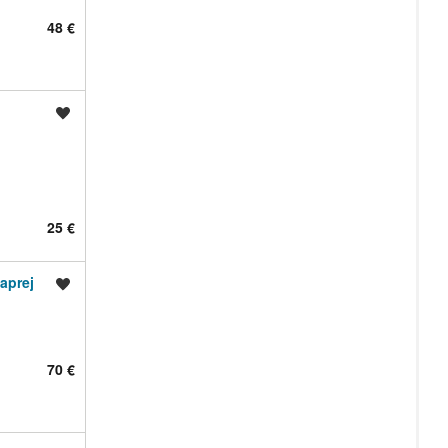
48 €
Shrani oglas
25 €
aprej
Shrani oglas
70 €