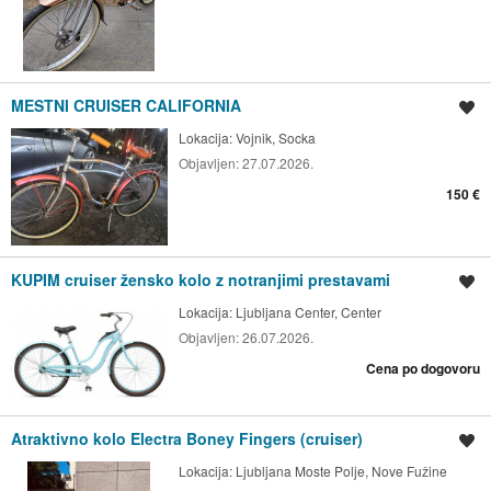
MESTNI CRUISER CALIFORNIA
Shrani oglas
Lokacija:
Vojnik, Socka
Objavljen:
27.07.2026.
150 €
KUPIM cruiser žensko kolo z notranjimi prestavami
Shrani oglas
Lokacija:
Ljubljana Center, Center
Objavljen:
26.07.2026.
Cena po dogovoru
Atraktivno kolo Electra Boney Fingers (cruiser)
Shrani oglas
Lokacija:
Ljubljana Moste Polje, Nove Fužine