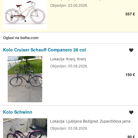
Objavljen:
23.06.2026.
357 €
Oglasi na bolha.com
Kolo Cruiser Schauff Companero 28 col
Shrani oglas
Lokacija:
Kranj, Kranj
Objavljen:
05.08.2026.
150 €
Kolo Schwinn
Shrani oglas
Lokacija:
Ljubljana Bežigrad, Zupančičeva jama
Objavljen:
03.08.2026.
90 €