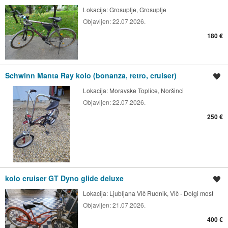
Lokacija:
Grosuplje, Grosuplje
Objavljen:
22.07.2026.
180 €
Schwinn Manta Ray kolo (bonanza, retro, cruiser)
Shrani oglas
Lokacija:
Moravske Toplice, Noršinci
Objavljen:
22.07.2026.
250 €
kolo cruiser GT Dyno glide deluxe
Shrani oglas
Lokacija:
Ljubljana Vič Rudnik, Vič - Dolgi most
Objavljen:
21.07.2026.
400 €