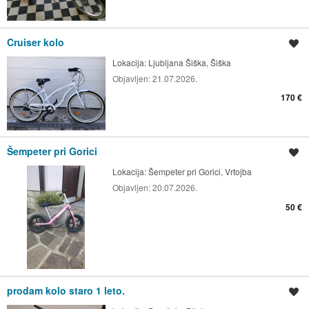
Cruiser kolo
Shrani oglas
Lokacija:
Ljubljana Šiška, Šiška
Objavljen:
21.07.2026.
170 €
Šempeter pri Gorici
Shrani oglas
Lokacija:
Šempeter pri Gorici, Vrtojba
Objavljen:
20.07.2026.
50 €
prodam kolo staro 1 leto.
Shrani oglas