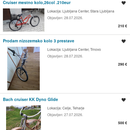
Cruiser mestno kolo,26col .210eur
Shrani oglas
Lokacija:
Ljubljana Center, Stara Ljubljana
Objavljen:
28.07.2026.
210 €
Prodam nizozemsko kolo 3 prestave
Shrani oglas
Lokacija:
Ljubljana Center, Trnovo
Objavljen:
28.07.2026.
290 €
Bach cruiser KK Dyno Glide
Shrani oglas
Lokacija:
Celje, Teharje
Objavljen:
27.07.2026.
500 €