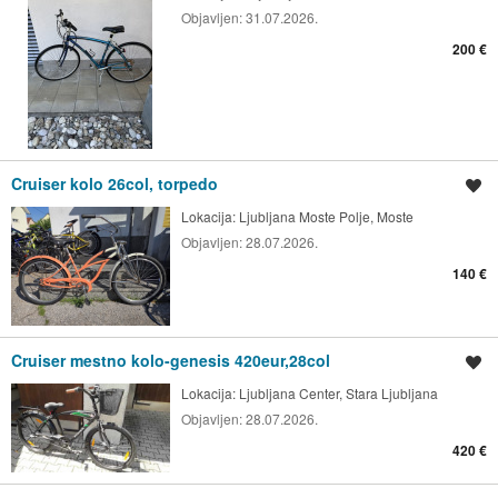
Objavljen:
31.07.2026.
200 €
Cruiser kolo 26col, torpedo
Shrani oglas
Lokacija:
Ljubljana Moste Polje, Moste
Objavljen:
28.07.2026.
140 €
Cruiser mestno kolo-genesis 420eur,28col
Shrani oglas
Lokacija:
Ljubljana Center, Stara Ljubljana
Objavljen:
28.07.2026.
420 €