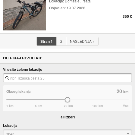
Lokacija:
Domžale, Pšata
Objavljen:
19.07.2026.
350 €
Stran
1
2
NASLEDNJA
»
FILTRIRAJ REZULTATE
Vnesite želeno lokacijo
20
Obseg iskanja
km
1 km
5 km
20 km
100 km
Vse
ali izberi
Lokacija
Izberi