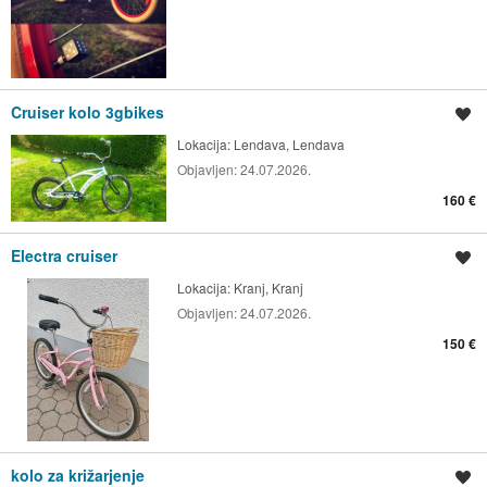
Cruiser kolo 3gbikes
Shrani oglas
Lokacija:
Lendava, Lendava
Objavljen:
24.07.2026.
160 €
Electra cruiser
Shrani oglas
Lokacija:
Kranj, Kranj
Objavljen:
24.07.2026.
150 €
kolo za križarjenje
Shrani oglas