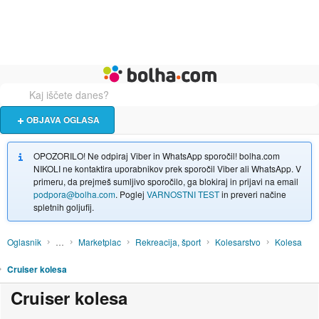
Živali
Turizem
Bolha naslovna stran
OBJAVA OGLASA
OPOZORILO! Ne odpiraj Viber in WhatsApp sporočil! bolha.com
NIKOLI ne kontaktira uporabnikov prek sporočil Viber ali WhatsApp. V
primeru, da prejmeš sumljivo sporočilo, ga blokiraj in prijavi na email
podpora@bolha.com
. Poglej
VARNOSTNI TEST
in preveri načine
spletnih goljufij.
Oglasnik
…
Marketplac
Rekreacija, šport
Kolesarstvo
Kolesa
Cruiser kolesa
Cruiser kolesa