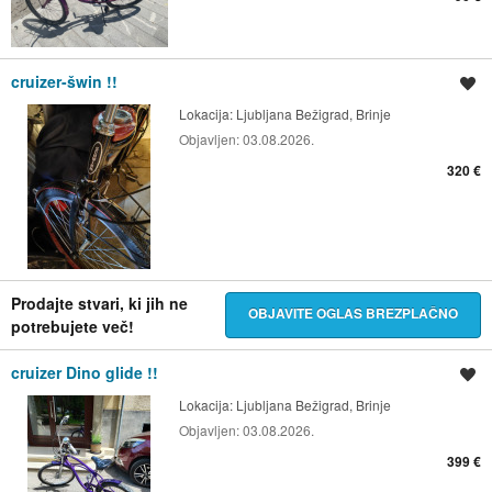
cruizer-šwin !!
Shrani oglas
Lokacija:
Ljubljana Bežigrad, Brinje
Objavljen:
03.08.2026.
320 €
Prodajte stvari, ki jih ne
OBJAVITE OGLAS BREZPLAČNO
potrebujete več!
cruizer Dino glide !!
Shrani oglas
Lokacija:
Ljubljana Bežigrad, Brinje
Objavljen:
03.08.2026.
399 €