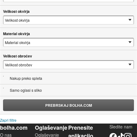
Velikost okvirja
Material okvirja
Velikost obročev
Nakup preko spleta
Samo oglasi s sliko
PREBRSKAJ BOLHA.COM
Zapri filtre
bolha.com
Oglaševanje
Prenesite
Sledite nam
O nas
Oglaševanje
aplikacijo
Facebook
TikTok
Instagram