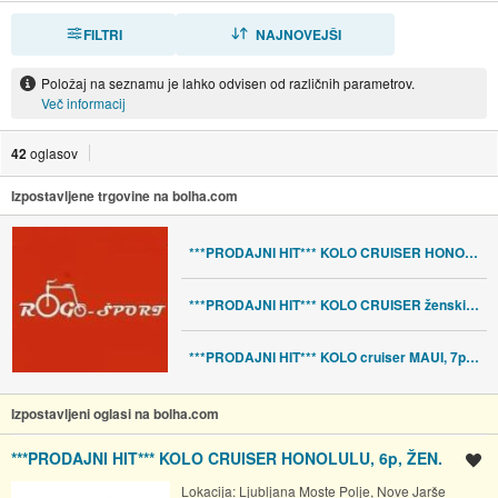
FILTRI
RAZVRSTI
NAJNOVEJŠI
Položaj na seznamu je lahko odvisen od različnih parametrov.
Več informacij
42
oglasov
Izpostavljene trgovine na bolha.com
***PRODAJNI HIT*** KOLO CRUISER HONOLULU, 6p, ŽEN.
***PRODAJNI HIT*** KOLO CRUISER ženski MAUI 7 prestav -15%
***PRODAJNI HIT*** KOLO cruiser MAUI, 7p, ALU, MOŠ.
Izpostavljeni oglasi na bolha.com
***PRODAJNI HIT*** KOLO CRUISER HONOLULU, 6p, ŽEN.
Shrani oglas
Lokacija:
Ljubljana Moste Polje, Nove Jarše