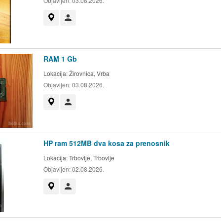
Objavljen:
03.08.2026.
Prikaži na zemljevidu
Uporabnik ni trgovec
RAM 1 Gb
Lokacija:
Žirovnica, Vrba
Objavljen:
03.08.2026.
Prikaži na zemljevidu
Uporabnik ni trgovec
HP ram 512MB dva kosa za prenosnik
Lokacija:
Trbovlje, Trbovlje
Objavljen:
02.08.2026.
Prikaži na zemljevidu
Uporabnik ni trgovec