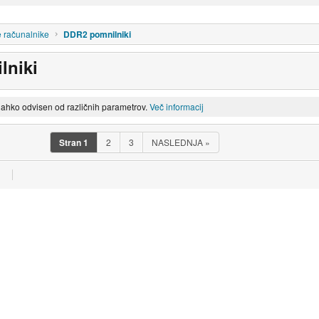
 računalnike
DDR2 pomnilniki
lniki
lahko odvisen od različnih parametrov.
Več informacij
Stran
1
2
3
NASLEDNJA
»