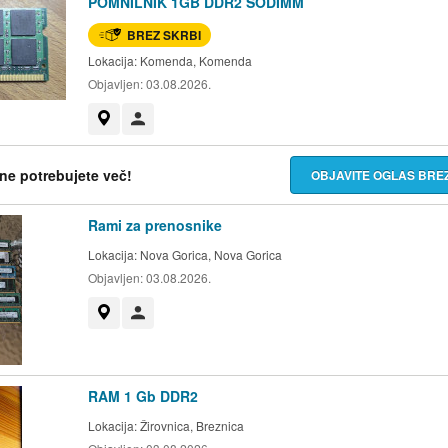
POMNILNIK 1GB DDR2 SODIMM
BREZ SKRBI
Lokacija:
Komenda, Komenda
Objavljen:
03.08.2026.
Prikaži na zemljevidu
Uporabnik ni trgovec
h ne potrebujete več!
OBJAVITE OGLAS BR
Rami za prenosnike
Lokacija:
Nova Gorica, Nova Gorica
Objavljen:
03.08.2026.
Prikaži na zemljevidu
Uporabnik ni trgovec
RAM 1 Gb DDR2
Lokacija:
Žirovnica, Breznica