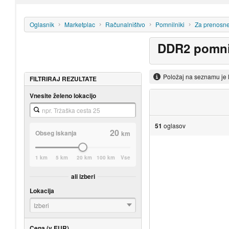
Oglasnik
Marketplac
Računalništvo
Pomnilniki
Za prenosne
DDR2 pomni
Položaj na seznamu je 
FILTRIRAJ REZULTATE
Vnesite želeno lokacijo
51
oglasov
20
Obseg iskanja
km
1 km
5 km
20 km
100 km
Vse
ali izberi
Lokacija
Izberi
Cena (v EUR)