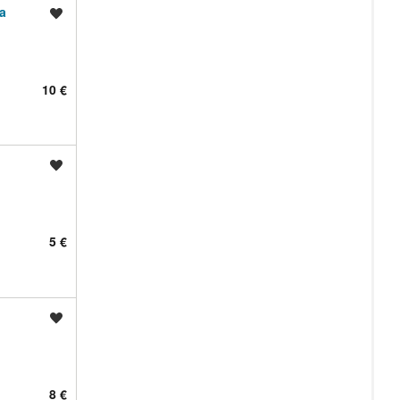
a
Shrani oglas
10 €
Shrani oglas
5 €
Shrani oglas
8 €