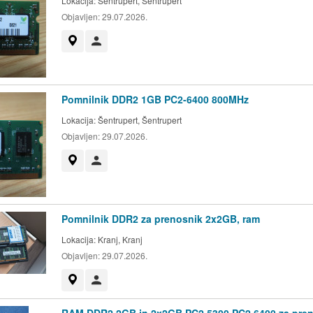
Lokacija:
Šentrupert, Šentrupert
Objavljen:
29.07.2026.
Prikaži na zemljevidu
Uporabnik ni trgovec
Pomnilnik DDR2 1GB PC2-6400 800MHz
Lokacija:
Šentrupert, Šentrupert
Objavljen:
29.07.2026.
Prikaži na zemljevidu
Uporabnik ni trgovec
Pomnilnik DDR2 za prenosnik 2x2GB, ram
Lokacija:
Kranj, Kranj
Objavljen:
29.07.2026.
Prikaži na zemljevidu
Uporabnik ni trgovec