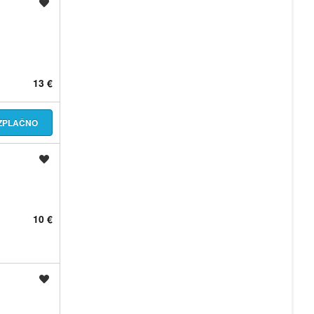
Shrani oglas
13 €
EZPLAČNO
Shrani oglas
10 €
Shrani oglas