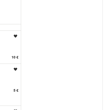
Shrani oglas
10 €
Shrani oglas
5 €