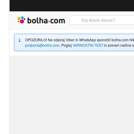
Bolha naslovna stran
OPOZORILO! Ne odpiraj Viber in WhatsApp sporočil! bolha.com NIKOLI
podpora@bolha.com
. Poglej
VARNOSTNI TEST
in preveri načine sp