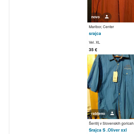
novo
Uporabnik ni trgovec
Maribor, Center
srajca
Vel. XL
35 €
rabljeno
Uporabnik ni trgovec
Šentilj v Slovenskih gorica
Srajca S .Oliver xxl