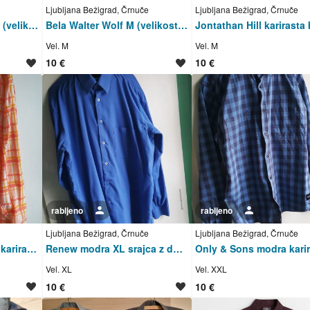
Ljubljana Bežigrad, Črnuče
Ljubljana Bežigrad, Črnuče
Bela Taylor & Butler M (velikost) srajca z dolgimi rokavi
Bela Walter Wolf M (velikost) srajca z dolgimi rokavi
Vel. M
Vel. M
10 €
10 €
rabljeno
Uporabnik ni trgovec
rabljeno
Uporabnik ni trgovec
Ljubljana Bežigrad, Črnuče
Ljubljana Bežigrad, Črnuče
Oranžno-bela-rumena karirasta M (39) srajca z dolgimi rokavi
Renew modra XL srajca z dolgimi rokavi
Vel. XL
Vel. XXL
10 €
10 €