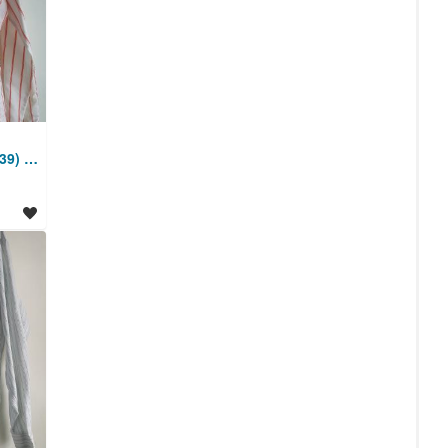
Rdeče-bela karirasta M (39) srajca z dolgimi rokavi