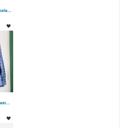
Jontathan Hill karirasta bela M (39) srajca z dolgimi rokavi
Only & Sons modra karirasta XXL srajca z dolgimi rokavi