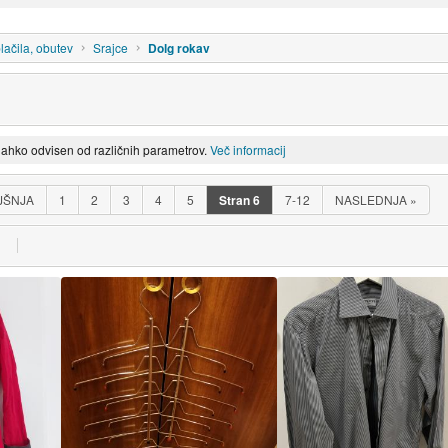
ačila, obutev
Srajce
Dolg rokav
lahko odvisen od različnih parametrov.
Več informacij
JŠNJA
1
2
3
4
5
Stran
6
7-12
NASLEDNJA
»