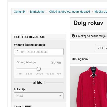
Oglasnik
Marketplac
Oblačila, obutev, modni dodatki
Moška obl
Dolg rokav
Položaj na seznamu je 
FILTRIRAJ REZULTATE
Vnesite želeno lokacijo
«
PRE
393
oglasov
20
Obseg iskanja
km
1 km
5 km
20 km
100 km
Vse
ali izberi
Lokacija
Izberi
Cena (v EUR)