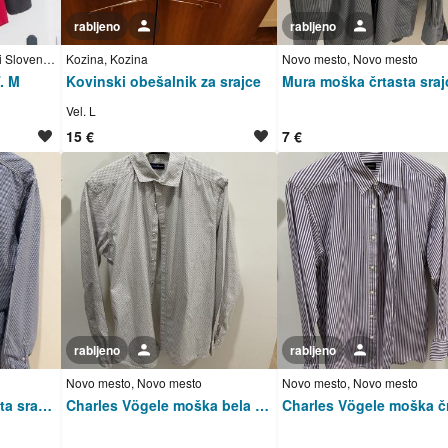
rabljeno
Uporabnik ni trgovec
rabljeno
Uporabnik ni trgovec
Slovenj Gradec, Šmartno pri Slovenj Gradcu
Kozina, Kozina
Novo mesto, Novo mesto
. M
Kovinski obešalnik za srajce
Vel. L
15 €
7 €
rabljeno
Uporabnik ni trgovec
rabljeno
Uporabnik ni trgovec
Novo mesto, Novo mesto
Novo mesto, Novo mesto
s.Oliver moška karirasta srajca z dolgimi rokavi (L)
Charles Vögele moška bela vzorčasta srajca z dolgimi rokavi (39/40)