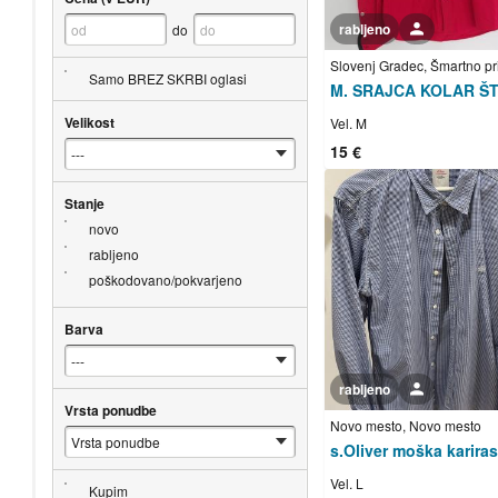
rabljeno
Uporabnik ni trgovec
do
Samo BREZ SKRBI oglasi
M. SRAJCA KOLAR ŠT
Velikost
Vel. M
15 €
Stanje
novo
rabljeno
poškodovano/pokvarjeno
Barva
rabljeno
Uporabnik ni trgovec
Vrsta ponudbe
Novo mesto, Novo mesto
Vel. L
Kupim