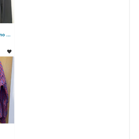
Moška srajca št. 41, temno siva, non-iron, Calvin Klein (ck)