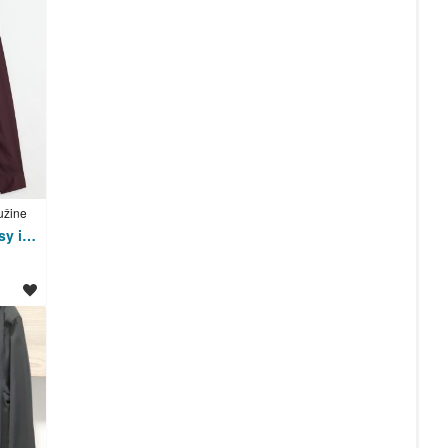
užine
HM Slim Fit XS srajci, easy iron, novo (temno zelena, bordo rdeča)