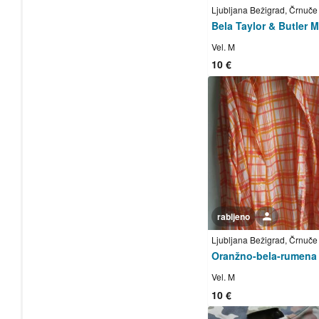
Ljubljana Bežigrad, Črnuče
Vel. M
10 €
rabljeno
Uporabnik ni trgovec
Ljubljana Bežigrad, Črnuče
Vel. M
10 €