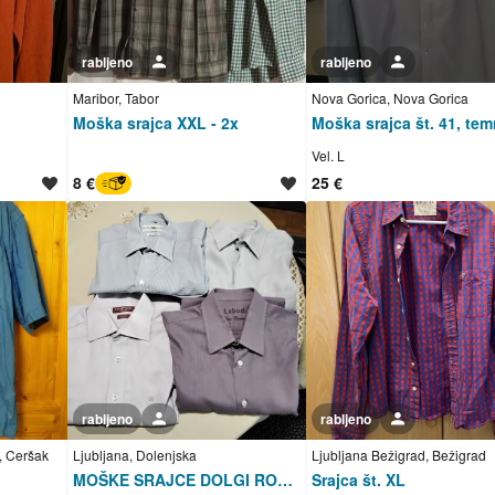
rabljeno
Uporabnik ni trgovec
rabljeno
Uporabnik ni trgovec
Maribor, Tabor
Nova Gorica, Nova Gorica
Moška srajca XXL - 2x
Vel. L
8 €
25 €
BREZ SKRBI
rabljeno
Uporabnik ni trgovec
rabljeno
Uporabnik ni trgovec
h, Ceršak
Ljubljana, Dolenjska
Ljubljana Bežigrad, Bežigrad
MOŠKE SRAJCE DOLGI ROKAVI ŠT. 42
Srajca št. XL