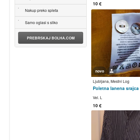
10 €
Nakup preko spleta
Samo oglasi s sliko
PREBRSKAJ BOLHA.COM
novo
Uporabnik ni trgovec
Ljubljana, Mestni Log
Poletna lanena srajca
Vel. L
10 €