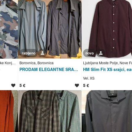
rabljeno
Uporabnik ni trgovec
novo
Uporabnik ni trgovec
Slovenske Konjice, Slovenske Konjice
Borovnica, Borovnica
Ljubljana Moste Polje, Nove F
e
PRODAM ELEGANTNE SRAJCE
Vel. XS
5 €
5 €