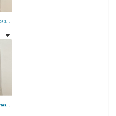
Mura moška črtasta srajca z dolgimi rokavi (40)
Charles Vögele moška črtasta srajca z dolgimi rokavi (39/40)