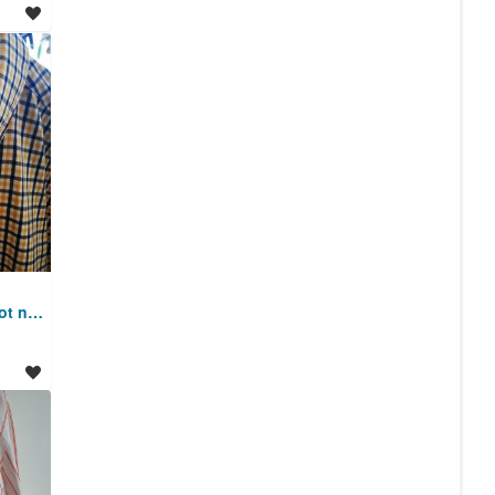
Srajca, enkrat nošena, kot nova