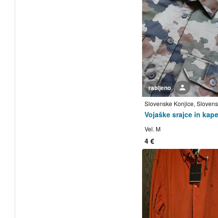
rabljeno
Uporabnik ni trgovec
Vojaške srajce in kap
Vel. M
4 €