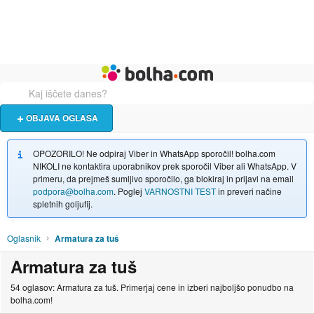
Živali
Turizem
Bolha naslovna stran
OBJAVA OGLASA
OPOZORILO! Ne odpiraj Viber in WhatsApp sporočil! bolha.com
NIKOLI ne kontaktira uporabnikov prek sporočil Viber ali WhatsApp. V
primeru, da prejmeš sumljivo sporočilo, ga blokiraj in prijavi na email
podpora@bolha.com
. Poglej
VARNOSTNI TEST
in preveri načine
spletnih goljufij.
Oglasnik
Armatura za tuš
Armatura za tuš
54 oglasov: Armatura za tuš. Primerjaj cene in izberi najboljšo ponudbo na
bolha.com!