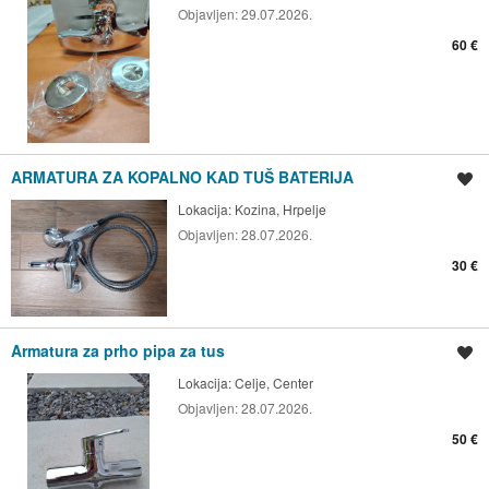
Objavljen:
29.07.2026.
60 €
ARMATURA ZA KOPALNO KAD TUŠ BATERIJA
Shrani oglas
Lokacija:
Kozina, Hrpelje
Objavljen:
28.07.2026.
30 €
Armatura za prho pipa za tus
Shrani oglas
Lokacija:
Celje, Center
Objavljen:
28.07.2026.
50 €