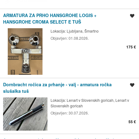
ARMATURA ZA PRHO HANSGROHE LOGIS +
Shrani oglas
HANSGROHE CROMA SELECT E TUŠ
Lokacija:
Ljubljana, Šmartno
Objavljen:
01.08.2026.
175 €
Dornbracht ročica za prhanje - valj - armatura ročka
Shrani oglas
slušalka tuš
Lokacija:
Lenart v Slovenskih goricah, Lenart v
Slovenskih goricah
Objavljen:
30.07.2026.
55 €