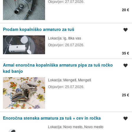
Objavljen:
27.07.2026.
20 €
Prodam kopalniško armaturo za tuš
Shrani oglas
Lokacija:
Ig, Iška vas
Objavljen:
26.07.2026.
35 €
Armal enoročna kopalniška armatura pipa za tuš ročko
Shrani oglas
kad banjo
Lokacija:
Mengeš, Mengeš
Objavljen:
25.07.2026.
25 €
Enoročna stenska armatura za tuš + cev in ročka
Shrani oglas
Lokacija:
Novo mesto, Novo mesto