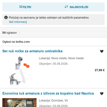
FILTRI
RAZVRSTI
NAJNOVEJŠI
Položaj na seznamu je lahko odvisen od različnih parametrov.
Več informacij
54
oglasov
Oglasi na bolha.com
Set tuš ročke za armaturo umivalnika
Shrani oglas
Lokacija:
Novo mesto, Novo mesto
Objavljen:
05.08.2026.
27,99 €
Enoročna tuš armatura z izlivom za kopalno kad Nautica
Shrani oglas
Lokacija:
Domžale, Vir
Objavljen:
03.08.2026.