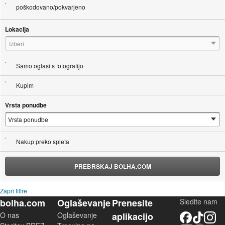
poškodovano/pokvarjeno
Lokacija
Izberi
Samo oglasi s fotografijo
Kupim
Vrsta ponudbe
Nakup preko spleta
PREBRSKAJ BOLHA.COM
Zapri filtre
bolha.com
Oglaševanje
Prenesite
Sledite nam
O nas
Oglaševanje
aplikacijo
Facebook
TikTok
Instagram
YouTube
Skupnost bolha.com