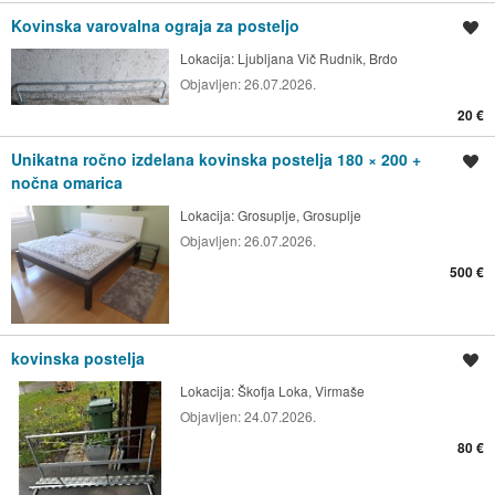
Kovinska varovalna ograja za posteljo
Shrani oglas
Lokacija:
Ljubljana Vič Rudnik, Brdo
Objavljen:
26.07.2026.
20 €
Unikatna ročno izdelana kovinska postelja 180 × 200 +
Shrani oglas
nočna omarica
Lokacija:
Grosuplje, Grosuplje
Objavljen:
26.07.2026.
500 €
kovinska postelja
Shrani oglas
Lokacija:
Škofja Loka, Virmaše
Objavljen:
24.07.2026.
80 €