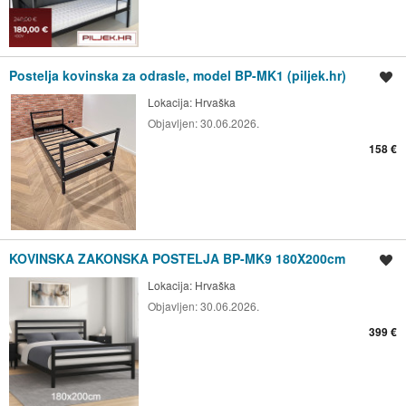
Postelja kovinska za odrasle, model BP-MK1 (piljek.hr)
Shrani oglas
Lokacija:
Hrvaška
Objavljen:
30.06.2026.
158 €
KOVINSKA ZAKONSKA POSTELJA BP-MK9 180X200cm
Shrani oglas
Lokacija:
Hrvaška
Objavljen:
30.06.2026.
399 €