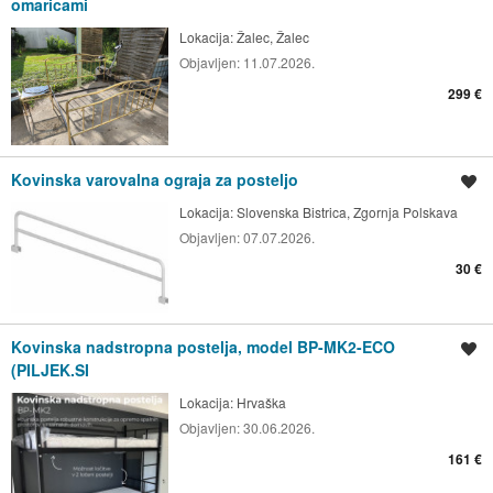
omaricami
Lokacija:
Žalec, Žalec
Objavljen:
11.07.2026.
299 €
Kovinska varovalna ograja za posteljo
Shrani oglas
Lokacija:
Slovenska Bistrica, Zgornja Polskava
Objavljen:
07.07.2026.
30 €
Kovinska nadstropna postelja, model BP-MK2-ECO
Shrani oglas
(PILJEK.SI
Lokacija:
Hrvaška
Objavljen:
30.06.2026.
161 €