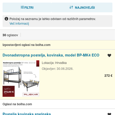
FILTRI
RAZVRSTI
NAJNOVEJŠI
Položaj na seznamu je lahko odvisen od različnih parametrov.
Več informacij
30
oglasov
Izpostavljeni oglasi na bolha.com
Dvonadstropna postelja, kovinska, model BP-MK4 ECO
Shrani oglas
Lokacija:
Hrvaška
Objavljen:
30.06.2026.
272 €
Oglasi na bolha.com
Postelja kovinska starinska.
Shrani oglas