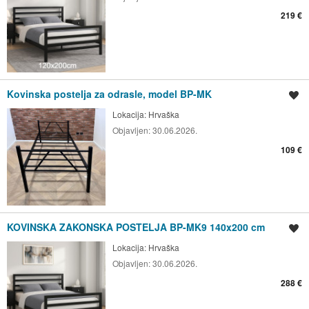
219 €
Kovinska postelja za odrasle, model BP-MK
Shrani oglas
Lokacija:
Hrvaška
Objavljen:
30.06.2026.
109 €
KOVINSKA ZAKONSKA POSTELJA BP-MK9 140x200 cm
Shrani oglas
Lokacija:
Hrvaška
Objavljen:
30.06.2026.
288 €