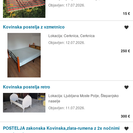
Objavljen:
17.07.2026.
15 €
Kovinska postelja z vzmetnico
Shrani oglas
Lokacija:
Cerknica, Cerknica
Objavljen:
12.07.2026.
250 €
Kovinska postelja retro
Shrani oglas
Lokacija:
Ljubljana Moste Polje, Štepanjsko
naselje
Objavljen:
11.07.2026.
300 €
POSTELJA zakonska Kovinska,zlata-rumena z 2x nočnimi
Shrani oglas