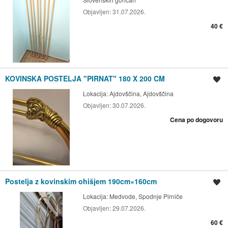
Objavljen:
31.07.2026.
40 €
KOVINSKA POSTELJA "PIRNAT" 180 X 200 CM
Shrani oglas
Lokacija:
Ajdovščina, Ajdovščina
Objavljen:
30.07.2026.
Cena po dogovoru
Postelja z kovinskim ohišjem 190cm×160cm
Shrani oglas
Lokacija:
Medvode, Spodnje Pirniče
Objavljen:
29.07.2026.
60 €