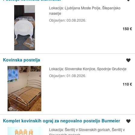
Lokacija:
Ljubljana Moste Polje, Štepanjsko
naselje
Objavljen:
03.08.2026.
150 €
Kovinska postelja
Shrani oglas
Lokacija:
Slovenske Konjice, Spodnje Grušovje
Objavljen:
01.08.2026.
110 €
Komplet kovinskih ograj za negovalno posteljo Burmeier
Shrani oglas
Lokacija:
Šentilj v Slovenskih goricah, Šentilj v
Slovenskih goricah