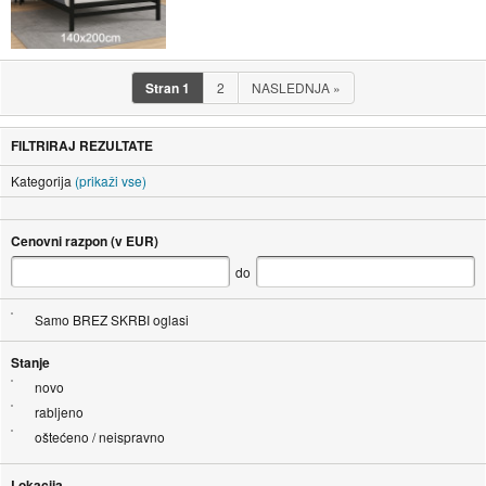
Stran
1
2
NASLEDNJA
»
FILTRIRAJ REZULTATE
Kategorija
(prikaži vse)
Cenovni razpon (v EUR)
do
Samo BREZ SKRBI oglasi
Stanje
novo
rabljeno
oštećeno / neispravno
Lokacija