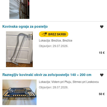
Kovinska ograja za posteljo
Shrani oglas
BREZ SKRBI
Lokacija:
Brežice, Brežice
Objavljen:
29.07.2026.
15 €
Raztegljiv kovinski okvir za zofo/posteljo 140 × 200 cm
Shrani oglas
Lokacija:
Videm pri Ptuju, Strmec pri Leskovcu
Objavljen:
28.07.2026.
50 €