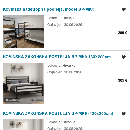
Kovinska nadstropna postelja, model BP-MK4
Shrani oglas
Lokacija:
Hrvaška
Objavljen:
30.06.2026.
299 €
KOVINSKA ZAKONSKA POSTELJA BP-MK9 160X200cm
Shrani oglas
Lokacija:
Hrvaška
Objavljen:
30.06.2026.
365 €
KOVINSKA ZAKONSKA POSTELJA BP-MK9 (120x200cm)
Shrani oglas
Lokacija:
Hrvaška
Objavljen:
30.06.2026.