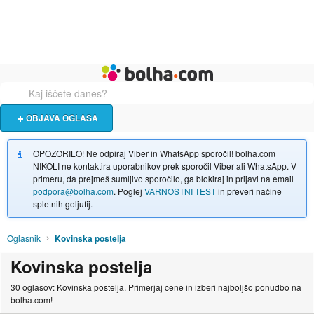
Živali
Turizem
Bolha naslovna stran
OBJAVA OGLASA
OPOZORILO! Ne odpiraj Viber in WhatsApp sporočil! bolha.com
NIKOLI ne kontaktira uporabnikov prek sporočil Viber ali WhatsApp. V
primeru, da prejmeš sumljivo sporočilo, ga blokiraj in prijavi na email
podpora@bolha.com
. Poglej
VARNOSTNI TEST
in preveri načine
spletnih goljufij.
Oglasnik
Kovinska postelja
Kovinska postelja
30 oglasov: Kovinska postelja. Primerjaj cene in izberi najboljšo ponudbo na
bolha.com!