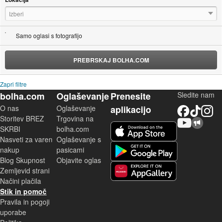
Izberi
Samo oglasi s fotografijo
PREBRSKAJ BOLHA.COM
Zapri filtre
bolha.com
Oglaševanje
Prenesite
Sledite nam
O nas
Oglaševanje
aplikacijo
Facebook
TikTok
Instagram
Storitev BREZ
Trgovina na
YouTube
Skupnost bolha.com
iOS aplikacija
SKRBI
bolha.com
Nasveti za varen
Oglaševanje s
Android aplikacija
nakup
pasicami
Blog Skupnost
Objavite oglas
Zemljevid strani
Huawei aplikacija
Načini plačila
Stik in pomoč
Pravila in pogoji
uporabe