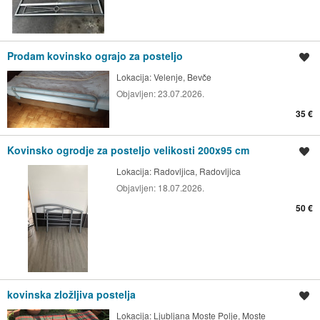
Prodam kovinsko ograjo za posteljo
Shrani oglas
Lokacija:
Velenje, Bevče
Objavljen:
23.07.2026.
35 €
Kovinsko ogrodje za posteljo velikosti 200x95 cm
Shrani oglas
Lokacija:
Radovljica, Radovljica
Objavljen:
18.07.2026.
50 €
kovinska zložljiva postelja
Shrani oglas
Lokacija:
Ljubljana Moste Polje, Moste