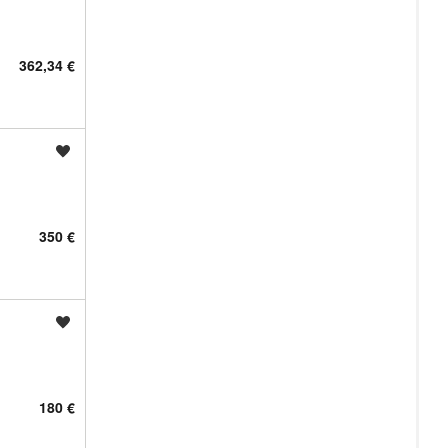
362,34 €
Shrani oglas
350 €
Shrani oglas
180 €