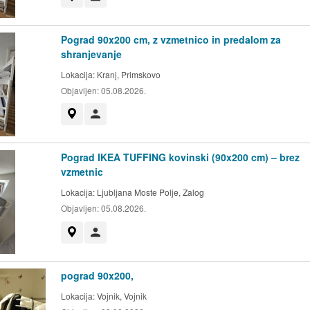
Pograd 90x200 cm, z vzmetnico in predalom za
shranjevanje
Lokacija:
Kranj, Primskovo
Objavljen:
05.08.2026.
Prikaži na zemljevidu
Uporabnik ni trgovec
Pograd IKEA TUFFING kovinski (90x200 cm) – brez
vzmetnic
Lokacija:
Ljubljana Moste Polje, Zalog
Objavljen:
05.08.2026.
Prikaži na zemljevidu
Uporabnik ni trgovec
pograd 90x200,
Lokacija:
Vojnik, Vojnik