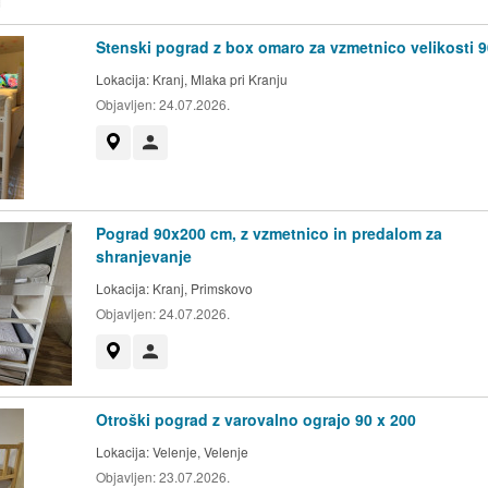
Stenski pograd z box omaro za vzmetnico velikosti 
Lokacija:
Kranj, Mlaka pri Kranju
Objavljen:
24.07.2026.
Prikaži na zemljevidu
Uporabnik ni trgovec
Pograd 90x200 cm, z vzmetnico in predalom za
shranjevanje
Lokacija:
Kranj, Primskovo
Objavljen:
24.07.2026.
Prikaži na zemljevidu
Uporabnik ni trgovec
Otroški pograd z varovalno ograjo 90 x 200
Lokacija:
Velenje, Velenje
Objavljen:
23.07.2026.