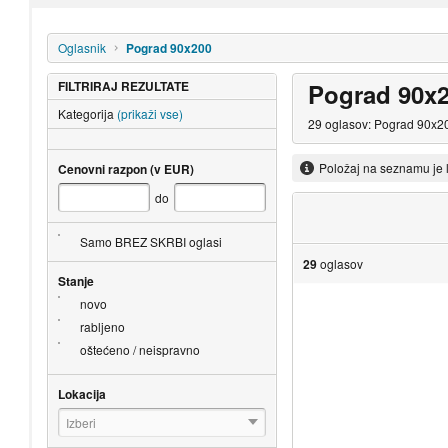
Oglasnik
Pograd 90x200
FILTRIRAJ REZULTATE
Pograd 90x
Kategorija
(prikaži vse)
29 oglasov: Pograd 90x20
Položaj na seznamu je 
Cenovni razpon (v EUR)
do
Samo BREZ SKRBI oglasi
29
oglasov
Stanje
novo
rabljeno
oštećeno / neispravno
Lokacija
Izberi