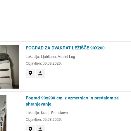
POGRAD ZA DVAKRAT LEŽIŠČE 90X200
Lokacija:
Ljubljana, Mestni Log
Objavljen:
06.08.2026.
Prikaži na zemljevidu
Uporabnik ni trgovec
Pograd 90x200 cm, z vzmetnico in predalom za
shranjevanje
Lokacija:
Kranj, Primskovo
Objavljen:
05.08.2026.
Prikaži na zemljevidu
Uporabnik ni trgovec