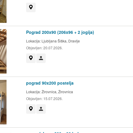
Prikaži na zemljevidu
Pograd 200x90 (206x96 + 2 jogija)
Lokacija:
Ljubljana Šiška, Dravlje
Objavljen:
20.07.2026.
Prikaži na zemljevidu
Uporabnik ni trgovec
pograd 90x200 postelja
Lokacija:
Žirovnica, Žirovnica
Objavljen:
15.07.2026.
Prikaži na zemljevidu
Uporabnik ni trgovec