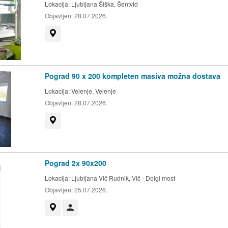
Lokacija:
Ljubljana Šiška, Šentvid
Objavljen:
28.07.2026.
Prikaži na zemljevidu
Pograd 90 x 200 kompleten masiva možna dostava
Lokacija:
Velenje, Velenje
Objavljen:
28.07.2026.
Prikaži na zemljevidu
Pograd 2x 90x200
Lokacija:
Ljubljana Vič Rudnik, Vič - Dolgi most
Objavljen:
25.07.2026.
Prikaži na zemljevidu
Uporabnik ni trgovec