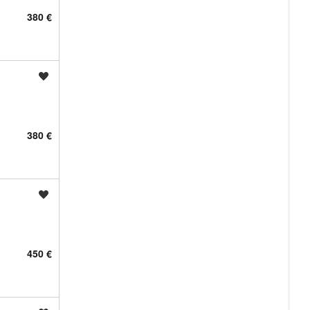
380 €
Shrani oglas
380 €
Shrani oglas
450 €