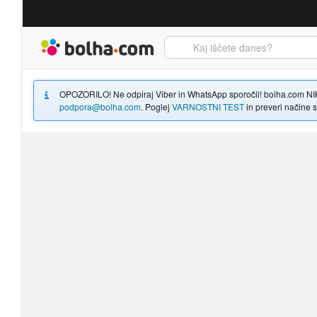
Bolha naslovna stran
OPOZORILO! Ne odpiraj Viber in WhatsApp sporočil! bolha.com NIKOLI
podpora@bolha.com
. Poglej
VARNOSTNI TEST
in preveri načine sp