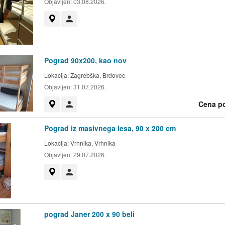
Objavljen:
03.08.2026.
Prikaži na zemljevidu
Uporabnik ni trgovec
Pograd 90x200, kao nov
Lokacija:
Zagrebška, Brdovec
Objavljen:
31.07.2026.
Cena p
Prikaži na zemljevidu
Uporabnik ni trgovec
Pograd iz masivnega lesa, 90 x 200 cm
Lokacija:
Vrhnika, Vrhnika
Objavljen:
29.07.2026.
Prikaži na zemljevidu
Uporabnik ni trgovec
pograd Janer 200 x 90 beli