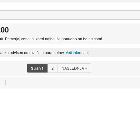
200
0. Primerjaj cene in izberi najboljšo ponudbo na bolha.com!
lahko odvisen od različnih parametrov.
Več informacij
Stran
1
2
NASLEDNJA
»