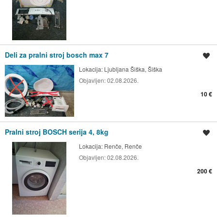
Deli za pralni stroj bosch max 7
Shrani oglas
Lokacija:
Ljubljana Šiška, Šiška
Objavljen:
02.08.2026.
10 €
Pralni stroj BOSCH serija 4, 8kg
Shrani oglas
Lokacija:
Renče, Renče
Objavljen:
02.08.2026.
200 €