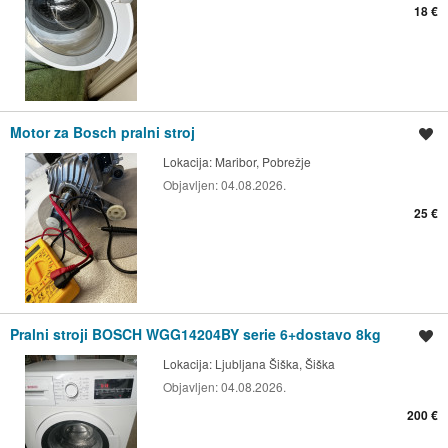
18 €
Motor za Bosch pralni stroj
Shrani oglas
Lokacija:
Maribor, Pobrežje
Objavljen:
04.08.2026.
25 €
Pralni stroji BOSCH WGG14204BY serie 6+dostavo 8kg
Shrani oglas
Lokacija:
Ljubljana Šiška, Šiška
Objavljen:
04.08.2026.
200 €