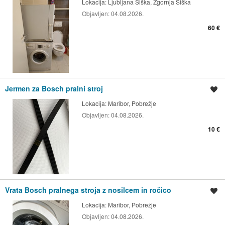
Lokacija:
Ljubljana Šiška, Zgornja Šiška
Objavljen:
04.08.2026.
60 €
Jermen za Bosch pralni stroj
Shrani oglas
Lokacija:
Maribor, Pobrežje
Objavljen:
04.08.2026.
10 €
Vrata Bosch pralnega stroja z nosilcem in ročico
Shrani oglas
Lokacija:
Maribor, Pobrežje
Objavljen:
04.08.2026.