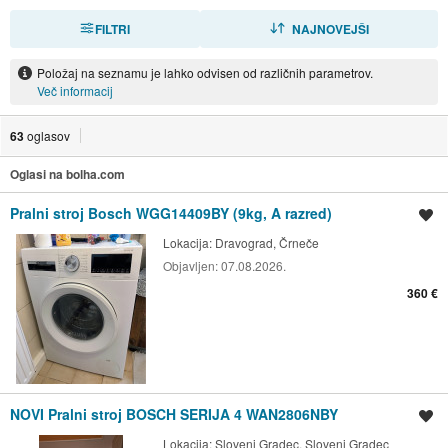
FILTRI
RAZVRSTI
NAJNOVEJŠI
Položaj na seznamu je lahko odvisen od različnih parametrov.
Več informacij
63
oglasov
Oglasi na bolha.com
Pralni stroj Bosch WGG14409BY (9kg, A razred)
Shrani oglas
Lokacija:
Dravograd, Črneče
Objavljen:
07.08.2026.
360 €
NOVI Pralni stroj BOSCH SERIJA 4 WAN2806NBY
Shrani oglas
Lokacija:
Slovenj Gradec, Slovenj Gradec