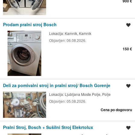
900 €
Prodam pralni stroj Bosch
Shrani oglas
Lokacija:
Kamnik, Kamnik
Objavljen:
06.08.2026.
150 €
Deli za pomivalni stroj in pralni stroj/ Bosch Gorenje
Shrani oglas
Lokacija:
Ljubljana Moste Polje, Polje
Objavljen:
05.08.2026.
Cena po dogovoru
Pralni Stroj, Bosch + Sušilni Stroj Elekrtolux
Shrani oglas