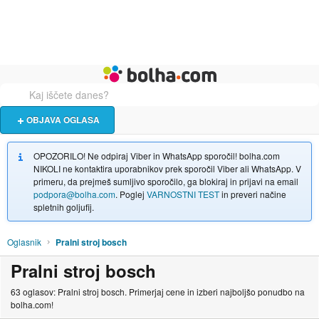
Živali
Turizem
Bolha naslovna stran
OBJAVA OGLASA
OPOZORILO! Ne odpiraj Viber in WhatsApp sporočil! bolha.com
NIKOLI ne kontaktira uporabnikov prek sporočil Viber ali WhatsApp. V
primeru, da prejmeš sumljivo sporočilo, ga blokiraj in prijavi na email
podpora@bolha.com
. Poglej
VARNOSTNI TEST
in preveri načine
spletnih goljufij.
Oglasnik
Pralni stroj bosch
Pralni stroj bosch
63 oglasov: Pralni stroj bosch. Primerjaj cene in izberi najboljšo ponudbo na
bolha.com!