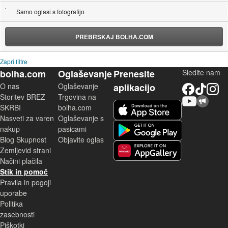
Samo oglasi s fotografijo
PREBRSKAJ BOLHA.COM
Zapri filtre
bolha.com
Oglaševanje
Prenesite
Sledite nam
O nas
Oglaševanje
aplikacijo
Facebook
TikTok
Instagram
Storitev BREZ
Trgovina na
YouTube
Skupnost bolha.com
iOS aplikacija
SKRBI
bolha.com
Nasveti za varen
Oglaševanje s
Android aplikacija
nakup
pasicami
Blog Skupnost
Objavite oglas
Zemljevid strani
Huawei aplikacija
Načini plačila
Stik in pomoč
Pravila in pogoji
uporabe
Politika
zasebnosti
Piškotki