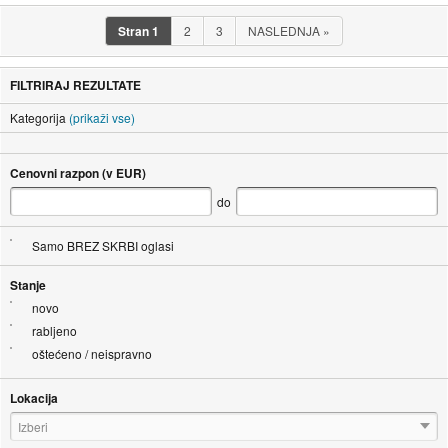
Stran
1
2
3
NASLEDNJA
»
FILTRIRAJ REZULTATE
Kategorija
(prikaži vse)
Cenovni razpon (v EUR)
do
Samo BREZ SKRBI oglasi
Stanje
novo
rabljeno
oštećeno / neispravno
Lokacija
Izberi