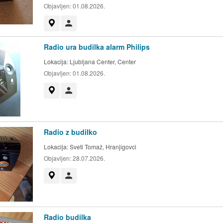
Objavljen:
01.08.2026.
Prikaži na zemljevidu
Uporabnik ni trgovec
Radio ura budilka alarm Philips
Lokacija:
Ljubljana Center, Center
Objavljen:
01.08.2026.
Prikaži na zemljevidu
Uporabnik ni trgovec
Radio z budilko
Lokacija:
Sveti Tomaž, Hranjigovci
Objavljen:
28.07.2026.
Prikaži na zemljevidu
Uporabnik ni trgovec
Radio budilka