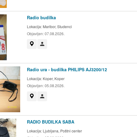
Radio budilka
Lokacija:
Maribor, Studenci
Objavljen:
07.08.2026.
Prikaži na zemljevidu
Uporabnik ni trgovec
Radio ura - budilka PHILIPS AJ3200/12
Lokacija:
Koper, Koper
Objavljen:
05.08.2026.
Prikaži na zemljevidu
Uporabnik ni trgovec
RADIO BUDILKA SABA
Lokacija:
Ljubljana, Poštni center