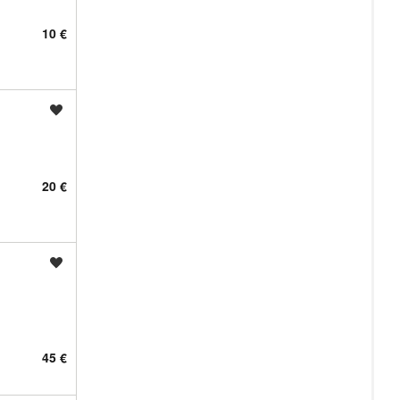
10 €
Shrani oglas
20 €
Shrani oglas
45 €