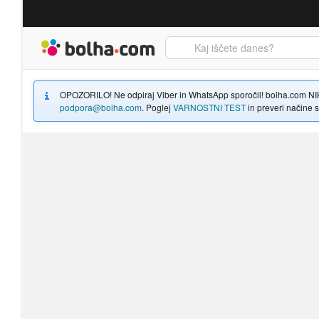
Bolha naslovna stran
OPOZORILO! Ne odpiraj Viber in WhatsApp sporočil! bolha.com NIKOLI
podpora@bolha.com
. Poglej
VARNOSTNI TEST
in preveri načine sp