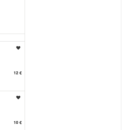
Shrani oglas
12 €
Shrani oglas
10 €