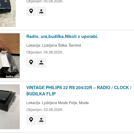
Objavljen:
05.08.2026.
Prikaži na zemljevidu
Uporabnik ni trgovec
Radio, ura,budilka.Nikoli v uporabi.
Lokacija:
Ljubljana Šiška, Šentvid
Objavljen:
04.08.2026.
Prikaži na zemljevidu
Uporabnik ni trgovec
VINTAGE PHILIPS 22 RS 204/22R – RADIO / CLOCK /
BUDILKA FLIP
Lokacija:
Ljubljana Moste Polje, Moste
Objavljen:
03.08.2026.
Prikaži na zemljevidu
Uporabnik ni trgovec