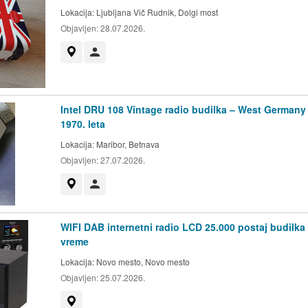
Lokacija:
Ljubljana Vič Rudnik, Dolgi most
Objavljen:
28.07.2026.
Prikaži na zemljevidu
Uporabnik ni trgovec
Intel DRU 108 Vintage radio budilka – West Germany
1970. leta
Lokacija:
Maribor, Betnava
Objavljen:
27.07.2026.
Prikaži na zemljevidu
Uporabnik ni trgovec
WIFI DAB internetni radio LCD 25.000 postaj budilka 
vreme
Lokacija:
Novo mesto, Novo mesto
Objavljen:
25.07.2026.
Prikaži na zemljevidu