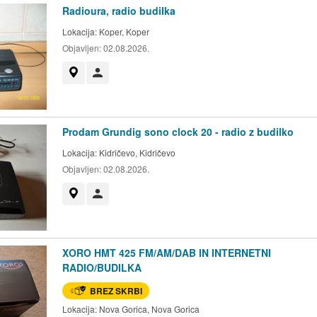
Radioura, radio budilka
Lokacija:
Koper, Koper
Objavljen:
02.08.2026.
Prikaži na zemljevidu
Uporabnik ni trgovec
Prodam Grundig sono clock 20 - radio z budilko
Lokacija:
Kidričevo, Kidričevo
Objavljen:
02.08.2026.
Prikaži na zemljevidu
Uporabnik ni trgovec
XORO HMT 425 FM/AM/DAB IN INTERNETNI
RADIO/BUDILKA
BREZ SKRBI
Lokacija:
Nova Gorica, Nova Gorica