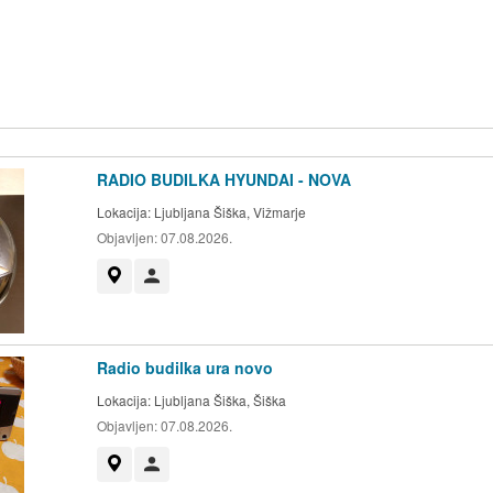
RADIO BUDILKA HYUNDAI - NOVA
Lokacija:
Ljubljana Šiška, Vižmarje
Objavljen:
07.08.2026.
Prikaži na zemljevidu
Uporabnik ni trgovec
Radio budilka ura novo
Lokacija:
Ljubljana Šiška, Šiška
Objavljen:
07.08.2026.
Prikaži na zemljevidu
Uporabnik ni trgovec