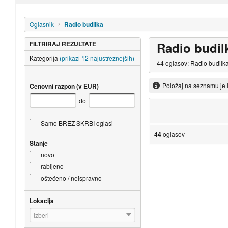
Oglasnik
Radio budilka
FILTRIRAJ REZULTATE
Radio budil
Kategorija
(prikaži 12 najustreznejših)
44 oglasov: Radio budilka
Položaj na seznamu je 
Cenovni razpon (v EUR)
do
Samo BREZ SKRBI oglasi
44
oglasov
Stanje
novo
rabljeno
oštećeno / neispravno
Lokacija
Izberi