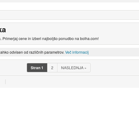
ka
. Primerjaj cene in izberi najboljšo ponudbo na bolha.com!
lahko odvisen od različnih parametrov.
Več informacij
Stran
1
2
NASLEDNJA
»