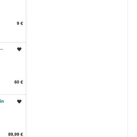
9 €
 –
Shrani oglas
60 €
in
Shrani oglas
89,99 €