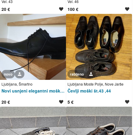
Vel. 43
Vel. 46
20 €
100 €
novo
Uporabnik ni trgovec
rabljeno
Uporabnik ni trgovec
Ljubljana, Šmartno
Ljubljana Moste Polje, Nove Jarše
Novi usnjeni elegantni moški čevlji Bollini
Čevlji moški št.43 ,44
20 €
5 €