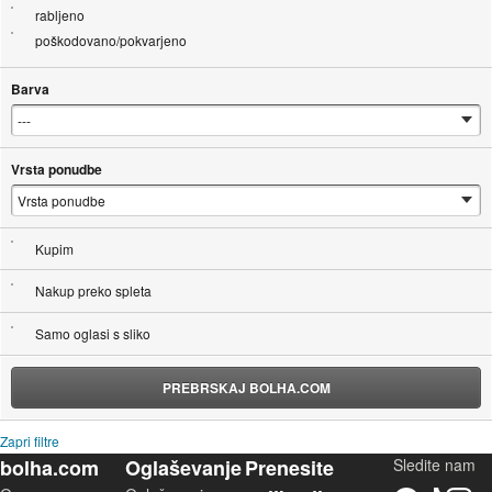
rabljeno
poškodovano/pokvarjeno
Barva
Vrsta ponudbe
Kupim
Nakup preko spleta
Samo oglasi s sliko
PREBRSKAJ BOLHA.COM
Zapri filtre
bolha.com
Oglaševanje
Prenesite
Sledite nam
Facebook
TikTok
Instagram