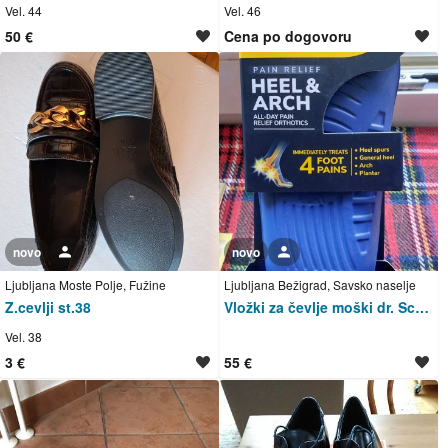
Vel. 44
Vel. 46
50 €
Cena po dogovoru
novo
Uporabnik ni trgovec
novo
Uporabnik ni trgovec
Ljubljana Moste Polje, Fužine
Ljubljana Bežigrad, Savsko naselje
Z.cevlji st.38
Vložki za čevlje moški dr. Scholl peta
Vel. 38
3 €
55 €