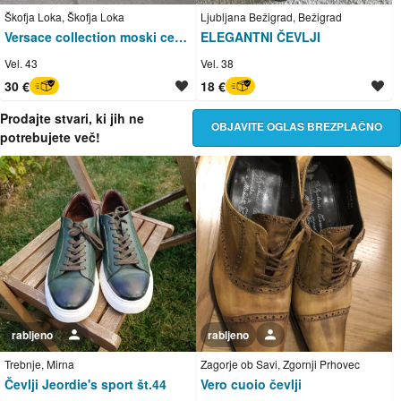
Škofja Loka, Škofja Loka
Ljubljana Bežigrad, Bežigrad
Versace collection moski cevlje stevilka 43
ELEGANTNI ČEVLJI
Vel. 43
Vel. 38
30 €
18 €
BREZ SKRBI
BREZ SKRBI
Prodajte stvari, ki jih ne
OBJAVITE OGLAS BREZPLAČNO
potrebujete več!
rabljeno
Uporabnik ni trgovec
rabljeno
Uporabnik ni trgovec
Trebnje, Mirna
Zagorje ob Savi, Zgornji Prhovec
Čevlji Jeordie's sport št.44
Vero cuoio čevlji