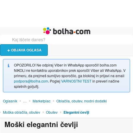
Živali
Turizem
Bolha naslovna stran
OBJAVA OGLASA
OPOZORILO! Ne odpiraj Viber in WhatsApp sporočil! bolha.com
NIKOLI ne kontaktira uporabnikov prek sporočil Viber ali WhatsApp. V
primeru, da prejmeš sumljivo sporočilo, ga blokiraj in prijavi na email
podpora@bolha.com
. Poglej
VARNOSTNI TEST
in preveri načine
spletnih goljufij.
Oglasnik
…
Marketplac
Oblačila, obutev, modni dodatki
Moška oblačila, obutev
Obutev
Elegantni čevlji
Moški elegantni čevlji