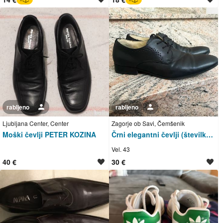
rabljeno
Uporabnik ni trgovec
rabljeno
Uporabnik ni trgovec
Ljubljana Center, Center
Zagorje ob Savi, Čemšenik
Moški čevlji PETER KOZINA
Črni elegantni čevlji (številka 43)
Vel. 43
40 €
30 €