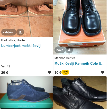
rabljeno
Uporabnik ni trgovec
Radovljica, Hraše
Lumberjack moški čevlji
novo
Uporabnik ni trgovec
Maribor, Center
Moški čevlji Kenneth Cole Unlisted, št. 43, novi!
Vel. 42
20 €
30 €
BREZ SKRBI