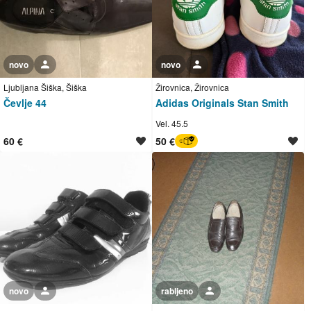
novo
Uporabnik ni trgovec
novo
Uporabnik ni trgovec
Ljubljana Šiška, Šiška
Žirovnica, Žirovnica
Čevlje 44
Adidas Originals Stan Smith
Vel. 45.5
60 €
50 €
BREZ SKRBI
novo
Uporabnik ni trgovec
rabljeno
Uporabnik ni trgovec