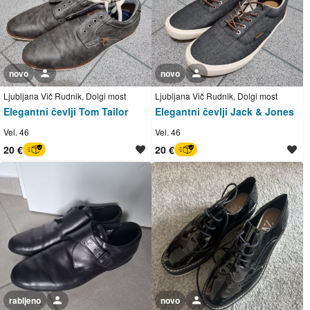
novo
Uporabnik ni trgovec
novo
Uporabnik ni trgovec
Ljubljana Vič Rudnik, Dolgi most
Ljubljana Vič Rudnik, Dolgi most
Elegantni čevlji Tom Tailor
Elegantni čevlji Jack & Jones
Vel. 46
Vel. 46
20 €
20 €
BREZ SKRBI
BREZ SKRBI
rabljeno
Uporabnik ni trgovec
novo
Uporabnik ni trgovec