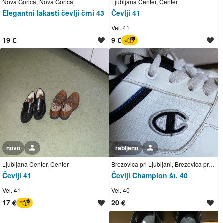
Nova Gorica, Nova Gorica
Ljubljana Center, Center
Elegantni lakasti čevlji črni 43
Čevlji 41
Vel. 41
19 €
9 €
BREZ SKRBI
novo
Uporabnik ni trgovec
rabljeno
Uporabnik ni trgovec
Ljubljana Center, Center
Brezovica pri Ljubljani, Brezovica pri Ljubljani
Čevlji 41
Čevlji Champion št. 40
Vel. 41
Vel. 40
17 €
20 €
BREZ SKRBI