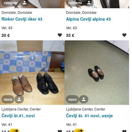
rabljeno
Uporabnik ni trgovec
rabljeno
Uporabnik ni trgovec
Domžale, Domžale
Domžale, Domžale
Rieker Cevlji riker 43
Alpina Cevlji alpina 43
Vel. 43
Vel. 43
20 €
35 €
novo
Uporabnik ni trgovec
novo
Uporabnik ni trgovec
Ljubljana Center, Center
Ljubljana Center, Center
Čevlji št.41, novi
Čevlji št. 41 novi, usnje
Vel. 41
Vel. 41
14 €
18 €
BREZ SKRBI
BREZ SKRBI