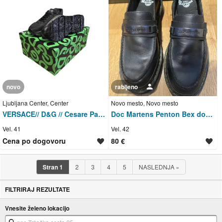
novo
rabljeno
Uporabnik ni trgovec
Ljubljana Center, Center
Novo mesto, Novo mesto
VERSACE// D&G // Cesare Paciotti št. 41 - različni modeli
Doc Martens Penton Bex double stitch loafers/mokasini
Vel. 41
Vel. 42
Cena po dogovoru
80 €
Stran
1
2
3
4
5
NASLEDNJA
»
FILTRIRAJ REZULTATE
Vnesite želeno lokacijo