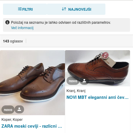
FILTRI
RAZVRSTI
NAJNOVEJŠI
Položaj na seznamu je lahko odvisen od različnih parametrov.
Več informacij
143
oglasov
novo
Uporabnik ni trgovec
Kranj, Kranj
NOVI MBT elegantni anti čevlji 46 oz UK11 307mm ZNIŽANO menjava
novo
Uporabnik ni trgovec
Koper, Koper
ZARA moski cevlji - razlicni modeli, stevilka 42/43