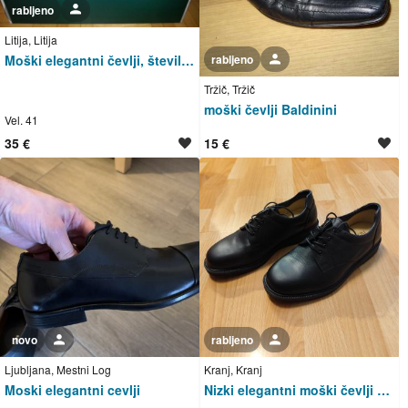
rabljeno
Uporabnik ni trgovec
Litija, Litija
Moški elegantni čevlji, številka 41
rabljeno
Uporabnik ni trgovec
Tržič, Tržič
moški čevlji Baldinini
Vel. 41
35 €
15 €
novo
Uporabnik ni trgovec
rabljeno
Uporabnik ni trgovec
Ljubljana, Mestni Log
Kranj, Kranj
Moski elegantni cevlji
Nizki elegantni moški čevlji Alpina št. 41