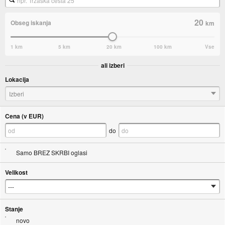
20
Obseg iskanja
km
1 km
5 km
20 km
100 km
Vse
ali izberi
Lokacija
Izberi
Cena (v EUR)
do
Samo BREZ SKRBI oglasi
Velikost
Stanje
novo