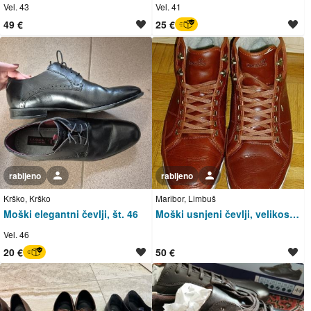
Vel. 43
Vel. 41
49 €
25 €
BREZ SKRBI
rabljeno
Uporabnik ni trgovec
rabljeno
Uporabnik ni trgovec
Krško, Krško
Maribor, Limbuš
Moški elegantni čevlji, št. 46
Moški usnjeni čevlji, velikost 49
Vel. 46
20 €
50 €
BREZ SKRBI