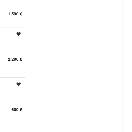
1.590 €
Shrani oglas
2.290 €
Shrani oglas
600 €