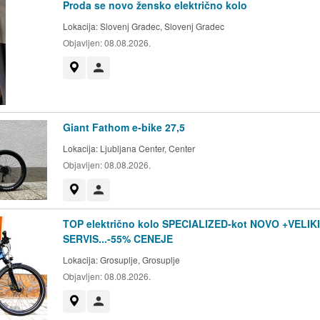
Proda se novo žensko električno kolo
Lokacija:
Slovenj Gradec, Slovenj Gradec
Objavljen:
08.08.2026.
Prikaži na zemljevidu
Uporabnik ni trgovec
Giant Fathom e-bike 27,5
Lokacija:
Ljubljana Center, Center
Objavljen:
08.08.2026.
Prikaži na zemljevidu
Uporabnik ni trgovec
TOP električno kolo SPECIALIZED-kot NOVO +VELIKI
SERVIS...-55% CENEJE
Lokacija:
Grosuplje, Grosuplje
Objavljen:
08.08.2026.
Prikaži na zemljevidu
Uporabnik ni trgovec