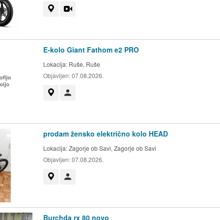
Prikaži na zemljevidu
Videoposnetek
E-kolo Giant Fathom e2 PRO
Lokacija:
Ruše, Ruše
Objavljen:
07.08.2026.
Prikaži na zemljevidu
Uporabnik ni trgovec
prodam žensko električno kolo HEAD
Lokacija:
Zagorje ob Savi, Zagorje ob Savi
Objavljen:
07.08.2026.
Prikaži na zemljevidu
Uporabnik ni trgovec
Burchda rx 80 novo