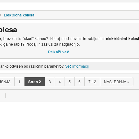
Električna kolesa
olesa
eje, brez da te “skuri” klanec? Izbiraj med novimi in rabljenimi
električnimi koles
i ga ne rabiš? Prodaj in zasluži za nadgradnjo.
lahko odvisen od različnih parametrov.
Več informacij
JŠNJA
1
Stran
2
3
4
5
6
7-12
NASLEDNJA
»