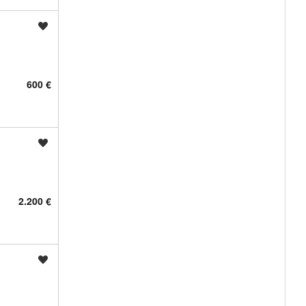
Shrani oglas
600 €
Shrani oglas
2.200 €
Shrani oglas