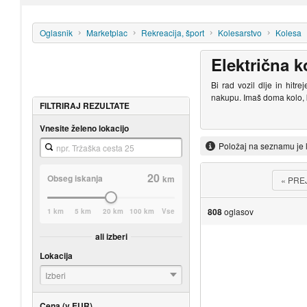
Oglasnik
Marketplac
Rekreacija, šport
Kolesarstvo
Kolesa
Električna k
Bi rad vozil dlje in hitr
nakupu. Imaš doma kolo, k
FILTRIRAJ REZULTATE
Vnesite želeno lokacijo
Položaj na seznamu je 
20
Obseg iskanja
km
«
PRE
808
oglasov
1 km
5 km
20 km
100 km
Vse
ali izberi
Lokacija
Izberi
Cena (v EUR)