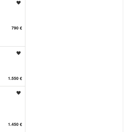
Shrani oglas
790 €
Shrani oglas
1.550 €
Shrani oglas
1.450 €