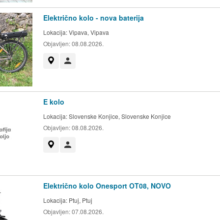
Električno kolo - nova baterija
Lokacija:
Vipava, Vipava
Objavljen:
08.08.2026.
Prikaži na zemljevidu
Uporabnik ni trgovec
E kolo
Lokacija:
Slovenske Konjice, Slovenske Konjice
Objavljen:
08.08.2026.
Prikaži na zemljevidu
Uporabnik ni trgovec
Električno kolo Onesport OT08, NOVO
Lokacija:
Ptuj, Ptuj
Objavljen:
07.08.2026.