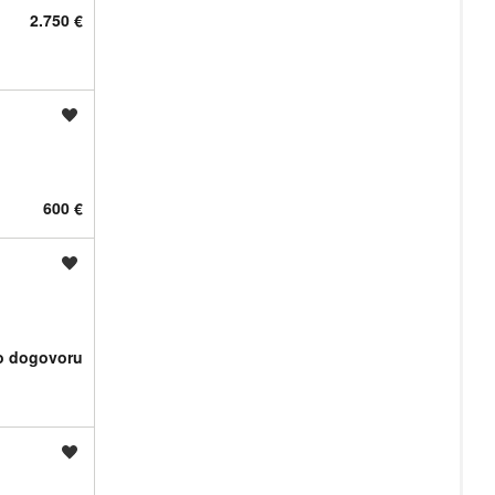
2.750 €
Shrani oglas
600 €
Shrani oglas
o dogovoru
Shrani oglas