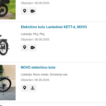
Objavljen:
08.08.2026.
Prikaži na zemljevidu
Videoposnetek
Električno kolo Lankeleisi KETT-8, NOVO
Lokacija:
Ptuj, Ptuj
Objavljen:
08.08.2026.
Prikaži na zemljevidu
Videoposnetek
NOVO električno kolo
Lokacija:
Novo mesto, Smolenja vas
Objavljen:
08.08.2026.
Prikaži na zemljevidu
Uporabnik ni trgovec