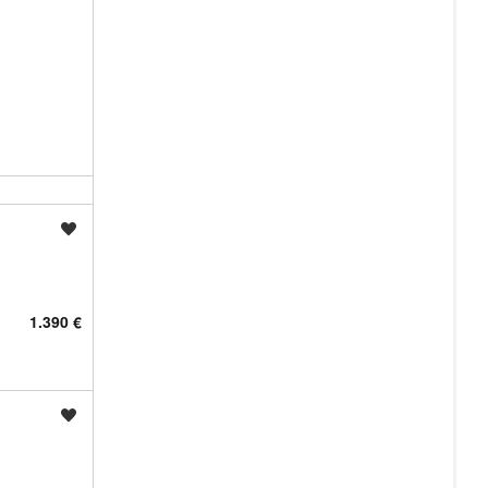
Shrani oglas
1.390 €
Shrani oglas