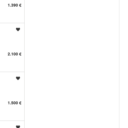
1.390 €
Shrani oglas
2.100 €
Shrani oglas
1.500 €
Shrani oglas