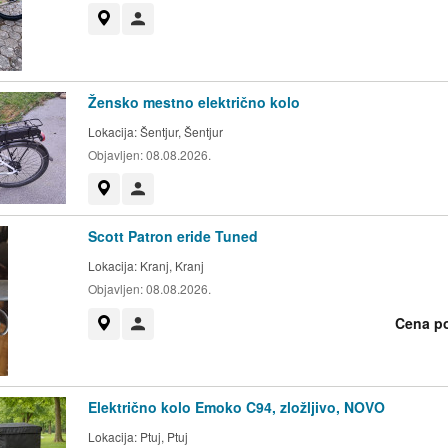
Prikaži na zemljevidu
Uporabnik ni trgovec
Žensko mestno električno kolo
Lokacija:
Šentjur, Šentjur
Objavljen:
08.08.2026.
Prikaži na zemljevidu
Uporabnik ni trgovec
Scott Patron eride Tuned
Lokacija:
Kranj, Kranj
Objavljen:
08.08.2026.
Cena p
Prikaži na zemljevidu
Uporabnik ni trgovec
Električno kolo Emoko C94, zložljivo, NOVO
Lokacija:
Ptuj, Ptuj