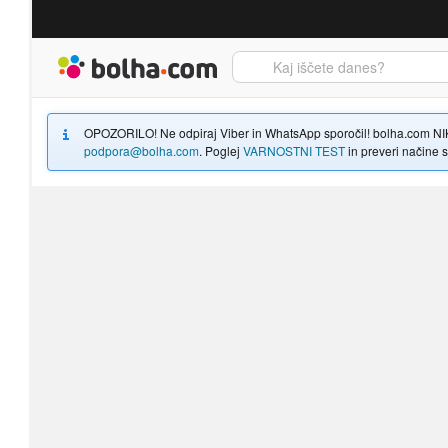
Bolha naslovna stran
OPOZORILO! Ne odpiraj Viber in WhatsApp sporočil! bolha.com NIKOLI
podpora@bolha.com
. Poglej
VARNOSTNI TEST
in preveri načine sp