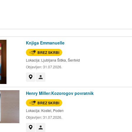
Knjiga Emmanuelle
BREZ SKRBI
Lokacija:
Ljubljana Šiška, Šentvid
Objavljen:
31.07.2026.
Prikaži na zemljevidu
Uporabnik ni trgovec
Henry Miller:Kozorogov povratnik
BREZ SKRBI
Lokacija:
Kostel, Poden
Objavljen:
31.07.2026.
Prikaži na zemljevidu
Uporabnik ni trgovec