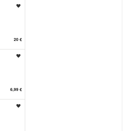
Shrani oglas
20 €
Shrani oglas
6,99 €
Shrani oglas