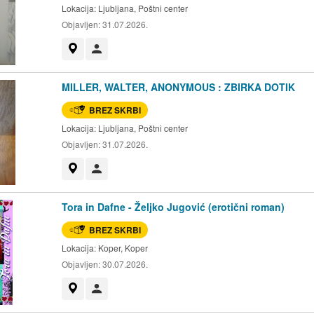
Lokacija:
Ljubljana, Poštni center
Objavljen:
31.07.2026.
Prikaži na zemljevidu
Uporabnik ni trgovec
MILLER, WALTER, ANONYMOUS : ZBIRKA DOTIK
BREZ SKRBI
Lokacija:
Ljubljana, Poštni center
Objavljen:
31.07.2026.
Prikaži na zemljevidu
Uporabnik ni trgovec
Tora in Dafne - Željko Jugović (erotični roman)
BREZ SKRBI
Lokacija:
Koper, Koper
Objavljen:
30.07.2026.
Prikaži na zemljevidu
Uporabnik ni trgovec