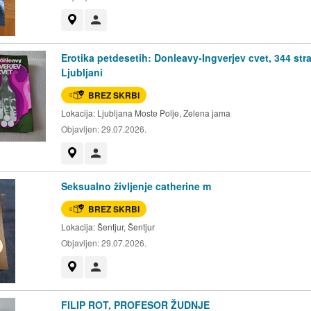
Prikaži na zemljevidu
Uporabnik ni trgovec
Erotika petdesetih: Donleavy-Ingverjev cvet, 344 stra
Ljubljani
BREZ SKRBI
Lokacija:
Ljubljana Moste Polje, Zelena jama
Objavljen:
29.07.2026.
Prikaži na zemljevidu
Uporabnik ni trgovec
Seksualno življenje catherine m
BREZ SKRBI
Lokacija:
Šentjur, Šentjur
Objavljen:
29.07.2026.
Prikaži na zemljevidu
Uporabnik ni trgovec
FILIP ROT, PROFESOR ŽUDNJE