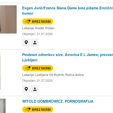
Evgen Jurič/France Slana:Dame brez pižame.Erotični
humor
BREZ SKRBI
Lokacija:
Kostel, Poden
Objavljen:
31.07.2026.
Prikaži na zemljevidu
Uporabnik ni trgovec
Petdeset odtenkov sive. Avtorica E L James; prevze
Ljubljani
BREZ SKRBI
Lokacija:
Ljubljana Vič Rudnik, Rožna dolina
Objavljen:
31.07.2026.
Prikaži na zemljevidu
Uporabnik ni trgovec
WITOLD GOMBROWICZ. PORNOGRAFIJA
BREZ SKRBI