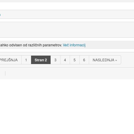
a
lahko odvisen od različnih parametrov.
Več informacij
PREJŠNJA
1
Stran
2
3
4
5
6
NASLEDNJA
»