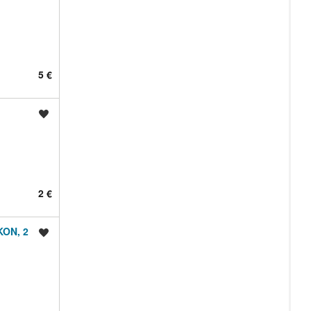
5 €
Shrani oglas
2 €
ON, 2
Shrani oglas