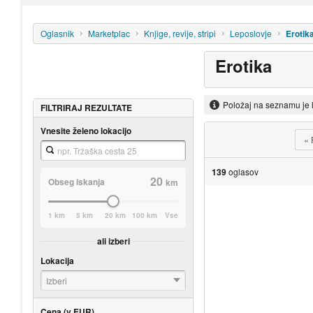
Oglasnik
Marketplac
Knjige, revije, stripi
Leposlovje
Erotik
Erotika
Položaj na seznamu je 
FILTRIRAJ REZULTATE
Vnesite želeno lokacijo
«
139
oglasov
20
Obseg iskanja
km
1 km
5 km
20 km
100 km
Vse
ali izberi
Lokacija
Izberi
Cena (v EUR)