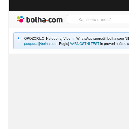
Bolha naslovna stran
OPOZORILO! Ne odpiraj Viber in WhatsApp sporočil! bolha.com NIKOLI
podpora@bolha.com
. Poglej
VARNOSTNI TEST
in preveri načine sp