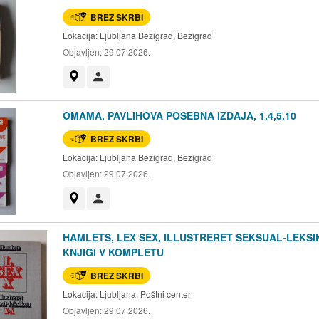
BREZ SKRBI
Lokacija:
Ljubljana Bežigrad, Bežigrad
Objavljen:
29.07.2026.
Prikaži na zemljevidu
Uporabnik ni trgovec
OMAMA, PAVLIHOVA POSEBNA IZDAJA, 1,4,5,10
BREZ SKRBI
Lokacija:
Ljubljana Bežigrad, Bežigrad
Objavljen:
29.07.2026.
Prikaži na zemljevidu
Uporabnik ni trgovec
HAMLETS, LEX SEX, ILLUSTRERET SEKSUAL-LEKSIK
KNJIGI V KOMPLETU
BREZ SKRBI
Lokacija:
Ljubljana, Poštni center
Objavljen:
29.07.2026.