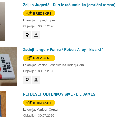
Željko Jugović - Duh iz računalnika (erotični roman)
BREZ SKRBI
Lokacija:
Koper, Koper
Objavljen:
30.07.2026.
Prikaži na zemljevidu
Uporabnik ni trgovec
Zadnji tango v Parizu / Robert Alley - klasiki *
BREZ SKRBI
Lokacija:
Brežice, Jesenice na Dolenjskem
Objavljen:
30.07.2026.
Prikaži na zemljevidu
Uporabnik ni trgovec
PETDESET ODTENKOV SIVE - E L JAMES
BREZ SKRBI
Lokacija:
Maribor, Center
Objavljen:
30.07.2026.