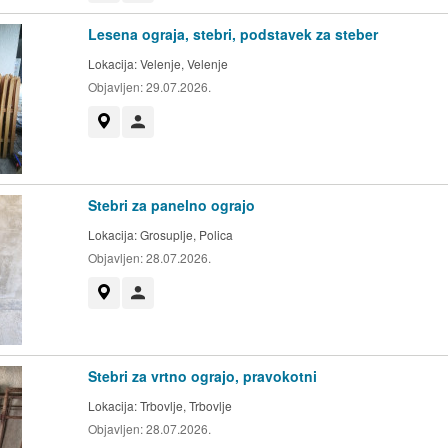
Lesena ograja, stebri, podstavek za steber
Lokacija:
Velenje, Velenje
Objavljen:
29.07.2026.
Prikaži na zemljevidu
Uporabnik ni trgovec
Stebri za panelno ograjo
Lokacija:
Grosuplje, Polica
Objavljen:
28.07.2026.
Prikaži na zemljevidu
Uporabnik ni trgovec
Stebri za vrtno ograjo, pravokotni
Lokacija:
Trbovlje, Trbovlje
Objavljen:
28.07.2026.