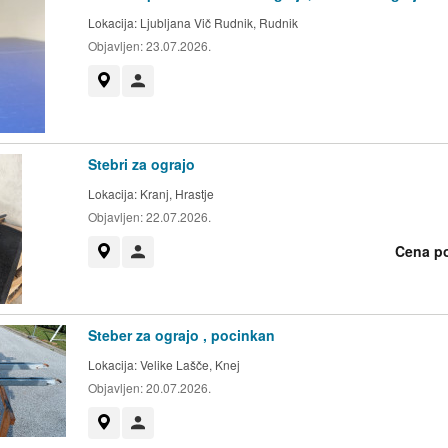
Lokacija:
Ljubljana Vič Rudnik, Rudnik
Objavljen:
23.07.2026.
Prikaži na zemljevidu
Uporabnik ni trgovec
Stebri za ograjo
Lokacija:
Kranj, Hrastje
Objavljen:
22.07.2026.
Cena p
Prikaži na zemljevidu
Uporabnik ni trgovec
Steber za ograjo , pocinkan
Lokacija:
Velike Lašče, Knej
Objavljen:
20.07.2026.
Prikaži na zemljevidu
Uporabnik ni trgovec