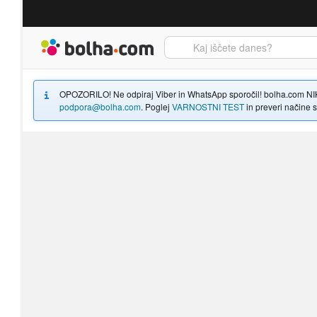
Bolha naslovna stran
OPOZORILO! Ne odpiraj Viber in WhatsApp sporočil! bolha.com NIKOLI
podpora@bolha.com
. Poglej
VARNOSTNI TEST
in preveri načine sp