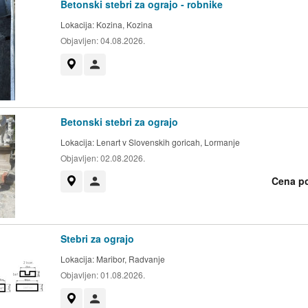
Betonski stebri za ograjo - robnike
Lokacija:
Kozina, Kozina
Objavljen:
04.08.2026.
Prikaži na zemljevidu
Uporabnik ni trgovec
Betonski stebri za ograjo
Lokacija:
Lenart v Slovenskih goricah, Lormanje
Objavljen:
02.08.2026.
Cena p
Prikaži na zemljevidu
Uporabnik ni trgovec
Stebri za ograjo
Lokacija:
Maribor, Radvanje
Objavljen:
01.08.2026.
Prikaži na zemljevidu
Uporabnik ni trgovec