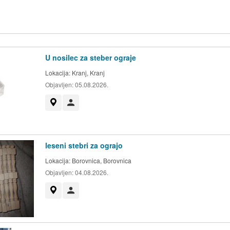
U nosilec za steber ograje
Lokacija:
Kranj, Kranj
Objavljen:
05.08.2026.
Prikaži na zemljevidu
Uporabnik ni trgovec
leseni stebri za ograjo
Lokacija:
Borovnica, Borovnica
Objavljen:
04.08.2026.
Prikaži na zemljevidu
Uporabnik ni trgovec