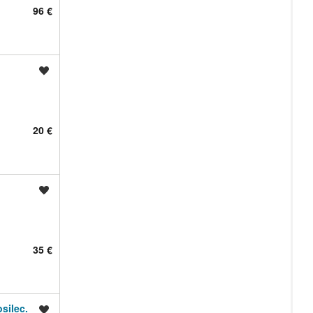
96 €
Shrani oglas
20 €
Shrani oglas
35 €
silec.
Shrani oglas