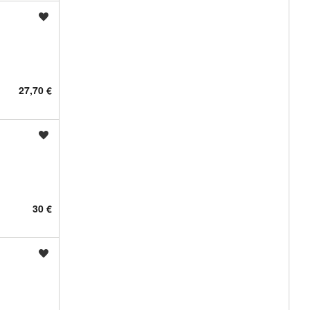
Shrani oglas
27,70 €
Shrani oglas
30 €
Shrani oglas