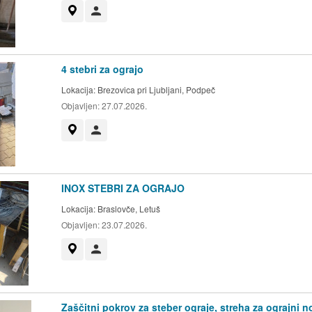
Prikaži na zemljevidu
Uporabnik ni trgovec
4 stebri za ograjo
Lokacija:
Brezovica pri Ljubljani, Podpeč
Objavljen:
27.07.2026.
Prikaži na zemljevidu
Uporabnik ni trgovec
INOX STEBRI ZA OGRAJO
Lokacija:
Braslovče, Letuš
Objavljen:
23.07.2026.
Prikaži na zemljevidu
Uporabnik ni trgovec
Zaščitni pokrov za steber ograje, streha za ograjni no