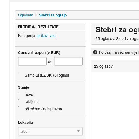
Oglasnik
Stebri za ograjo
FILTRIRAJ REZULTATE
Stebri za og
Kategorija
(prikaži vse)
25 oglasov: Stebri za ogr
Položaj na seznamu je 
Cenovni razpon (v EUR)
do
25
oglasov
Samo BREZ SKRBI oglasi
Stanje
novo
rabljeno
oštećeno / neispravno
Lokacija
Izberi