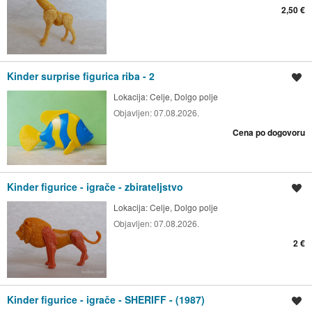
2,50 €
Kinder surprise figurica riba - 2
Shrani oglas
Lokacija:
Celje, Dolgo polje
Objavljen:
07.08.2026.
Cena po dogovoru
Kinder figurice - igrače - zbirateljstvo
Shrani oglas
Lokacija:
Celje, Dolgo polje
Objavljen:
07.08.2026.
2 €
Kinder figurice - igrače - SHERIFF - (1987)
Shrani oglas