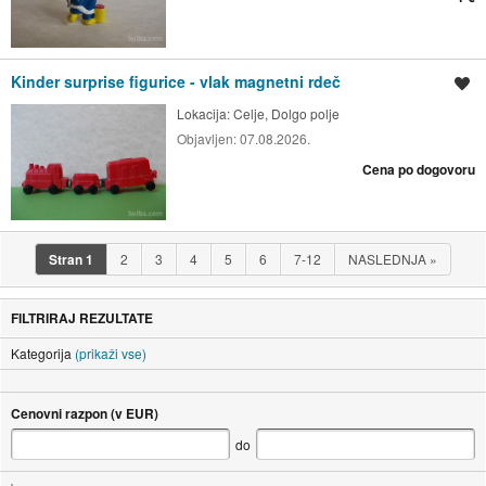
Kinder surprise figurice - vlak magnetni rdeč
Shrani oglas
Lokacija:
Celje, Dolgo polje
Objavljen:
07.08.2026.
Cena po dogovoru
Stran
1
2
3
4
5
6
7-12
NASLEDNJA
»
FILTRIRAJ REZULTATE
Kategorija
(prikaži vse)
Cenovni razpon (v EUR)
do