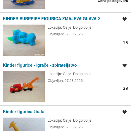
Cena po dogovoru
KINDER SURPRISE FIGURICA ZMAJEVA GLAVA 2
Shrani oglas
Lokacija:
Celje, Dolgo polje
Objavljen:
07.08.2026.
1 €
Kinder figurice - igrače - zbirateljstvo
Shrani oglas
Lokacija:
Celje, Dolgo polje
Objavljen:
07.08.2026.
3 €
Kinder figurica žirafa
Shrani oglas
Lokacija:
Celje, Dolgo polje
Objavljen:
07.08.2026.