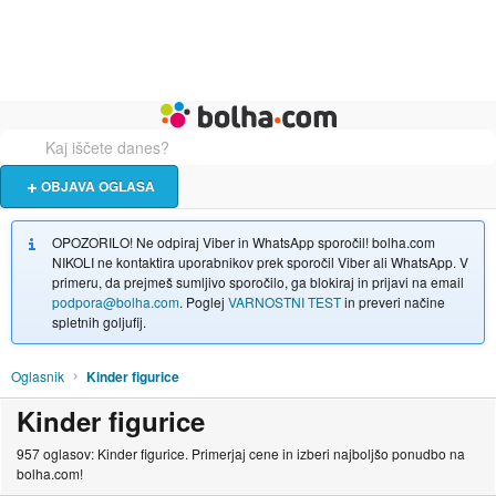
Živali
Turizem
Bolha naslovna stran
OBJAVA OGLASA
OPOZORILO! Ne odpiraj Viber in WhatsApp sporočil! bolha.com
NIKOLI ne kontaktira uporabnikov prek sporočil Viber ali WhatsApp. V
primeru, da prejmeš sumljivo sporočilo, ga blokiraj in prijavi na email
podpora@bolha.com
. Poglej
VARNOSTNI TEST
in preveri načine
spletnih goljufij.
Oglasnik
Kinder figurice
Kinder figurice
957 oglasov: Kinder figurice. Primerjaj cene in izberi najboljšo ponudbo na
bolha.com!