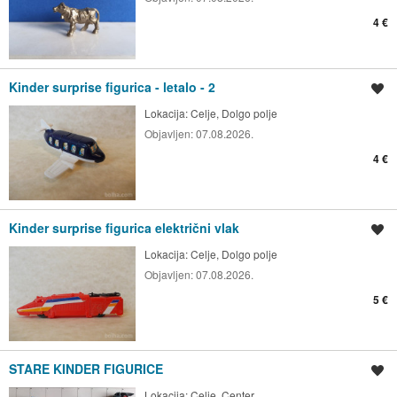
4 €
Kinder surprise figurica - letalo - 2
Shrani oglas
Lokacija:
Celje, Dolgo polje
Objavljen:
07.08.2026.
4 €
Kinder surprise figurica električni vlak
Shrani oglas
Lokacija:
Celje, Dolgo polje
Objavljen:
07.08.2026.
5 €
STARE KINDER FIGURICE
Shrani oglas
Lokacija:
Celje, Center