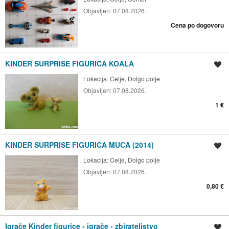
Objavljen:
07.08.2026.
Cena po dogovoru
KINDER SURPRISE FIGURICA KOALA
Shrani oglas
Lokacija:
Celje, Dolgo polje
Objavljen:
07.08.2026.
1 €
KINDER SURPRISE FIGURICA MUCA (2014)
Shrani oglas
Lokacija:
Celje, Dolgo polje
Objavljen:
07.08.2026.
0,80 €
Igrače Kinder figurice - igrače - zbirateljstvo
Shrani oglas