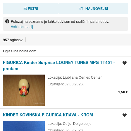
FILTRI
RAZVRSTI
NAJNOVEJŠI
Položaj na seznamu je lahko odvisen od različnih parametrov.
Več informacij
957
oglasov
Oglasi na bolha.com
FIGURICA Kinder Surprise LOONEY TUNES MPG TT401 -
Shrani oglas
prodam
Lokacija:
Ljubljana Center, Center
Objavljen:
07.08.2026.
1,50 €
KINDER KOVINSKA FIGURICA KRAVA - KROM
Shrani oglas
Lokacija:
Celje, Dolgo polje
Objavljen:
07.08.2026.