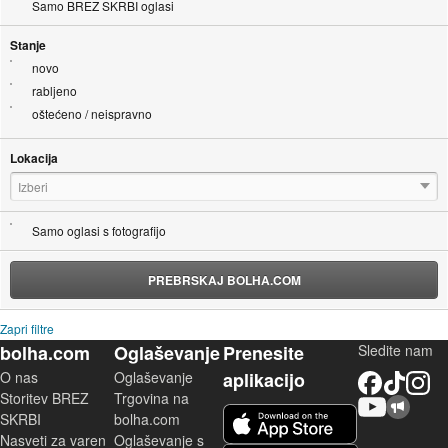
Samo BREZ SKRBI oglasi
Stanje
novo
rabljeno
oštećeno / neispravno
Lokacija
Izberi
Samo oglasi s fotografijo
PREBRSKAJ BOLHA.COM
Zapri filtre
bolha.com
Oglaševanje
Prenesite
Sledite nam
O nas
Oglaševanje
aplikacijo
Facebook
TikTok
Instagram
Storitev BREZ
Trgovina na
YouTube
Skupnost bolha.com
iOS aplikacija
SKRBI
bolha.com
Nasveti za varen
Oglaševanje s
Android aplikacija