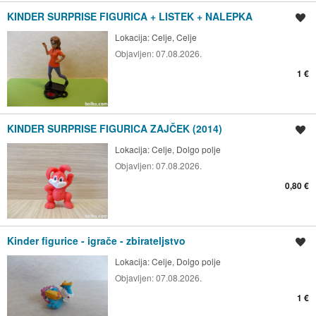
KINDER SURPRISE FIGURICA + LISTEK + NALEPKA
Shrani oglas
Lokacija:
Celje, Celje
Objavljen:
07.08.2026.
1 €
KINDER SURPRISE FIGURICA ZAJČEK (2014)
Shrani oglas
Lokacija:
Celje, Dolgo polje
Objavljen:
07.08.2026.
0,80 €
Kinder figurice - igrače - zbirateljstvo
Shrani oglas
Lokacija:
Celje, Dolgo polje
Objavljen:
07.08.2026.
1 €