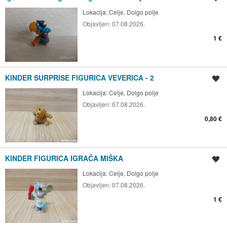
Lokacija:
Celje, Dolgo polje
Objavljen:
07.08.2026.
1 €
KINDER SURPRISE FIGURICA VEVERICA - 2
Shrani oglas
Lokacija:
Celje, Dolgo polje
Objavljen:
07.08.2026.
0,80 €
KINDER FIGURICA IGRAČA MIŠKA
Shrani oglas
Lokacija:
Celje, Dolgo polje
Objavljen:
07.08.2026.
1 €