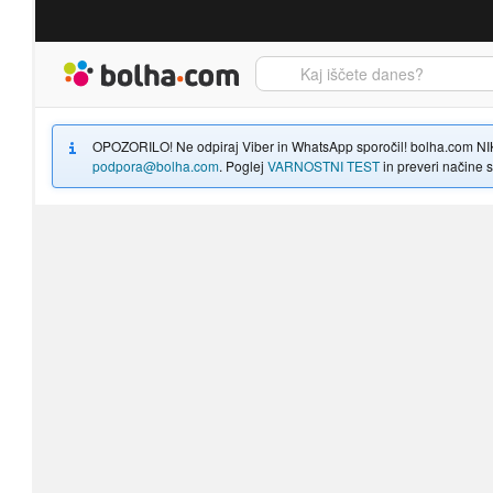
Bolha naslovna stran
OPOZORILO! Ne odpiraj Viber in WhatsApp sporočil! bolha.com NIKOLI
podpora@bolha.com
. Poglej
VARNOSTNI TEST
in preveri načine sp