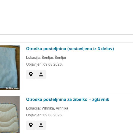
Otroška posteljnina (sestavljena iz 3 delov)
Lokacija:
Šentjur, Šentjur
Objavljen:
09.08.2026.
Prikaži na zemljevidu
Uporabnik ni trgovec
Otroška posteljnina za zibelko + zglavnik
Lokacija:
Vrhnika, Vrhnika
Objavljen:
09.08.2026.
Prikaži na zemljevidu
Uporabnik ni trgovec