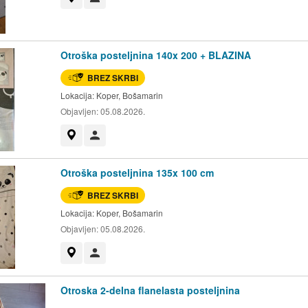
Otroška posteljnina 140x 200 + BLAZINA
BREZ SKRBI
Lokacija:
Koper, Bošamarin
Objavljen:
05.08.2026.
Prikaži na zemljevidu
Uporabnik ni trgovec
Otroška posteljnina 135x 100 cm
BREZ SKRBI
Lokacija:
Koper, Bošamarin
Objavljen:
05.08.2026.
Prikaži na zemljevidu
Uporabnik ni trgovec
Otroska 2-delna flanelasta posteljnina