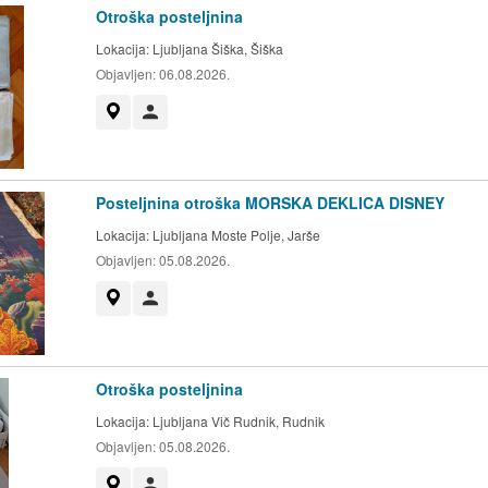
Otroška posteljnina
Lokacija:
Ljubljana Šiška, Šiška
Objavljen:
06.08.2026.
Prikaži na zemljevidu
Uporabnik ni trgovec
Posteljnina otroška MORSKA DEKLICA DISNEY
Lokacija:
Ljubljana Moste Polje, Jarše
Objavljen:
05.08.2026.
Prikaži na zemljevidu
Uporabnik ni trgovec
Otroška posteljnina
Lokacija:
Ljubljana Vič Rudnik, Rudnik
Objavljen:
05.08.2026.
Prikaži na zemljevidu
Uporabnik ni trgovec