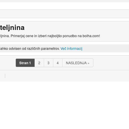
teljnina
ljnina. Primerjaj cene in izberi najboljšo ponudbo na bolha.com!
lahko odvisen od različnih parametrov.
Več informacij
Stran
1
2
3
4
NASLEDNJA
»