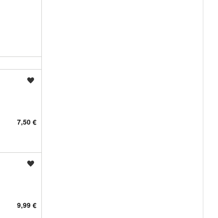
Shrani oglas
7,50 €
Shrani oglas
9,99 €