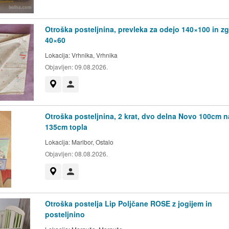
Otroška posteljnina, prevleka za odejo 140×100 in zg
40×60
Lokacija:
Vrhnika, Vrhnika
Objavljen:
09.08.2026.
Prikaži na zemljevidu
Uporabnik ni trgovec
Otroška posteljnina, 2 krat, dvo delna Novo 100cm n
135cm topla
Lokacija:
Maribor, Ostalo
Objavljen:
08.08.2026.
Prikaži na zemljevidu
Uporabnik ni trgovec
Otroška postelja Lip Poljčane ROSE z jogijem in
posteljnino