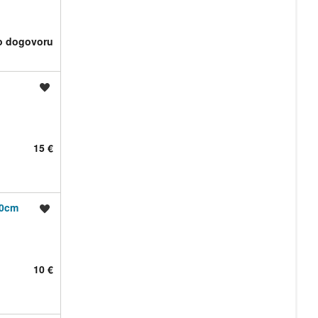
o dogovoru
Shrani oglas
15 €
40cm
Shrani oglas
10 €