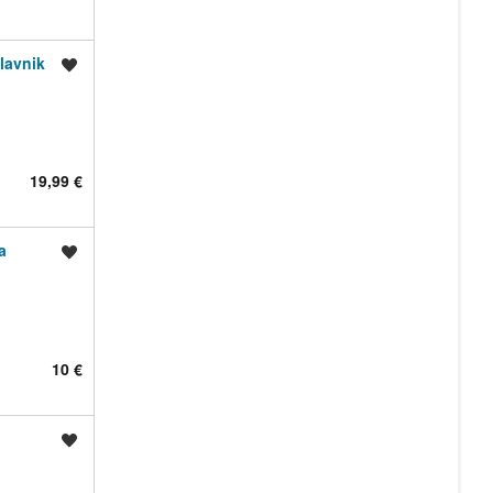
lavnik
Shrani oglas
19,99 €
a
Shrani oglas
10 €
Shrani oglas