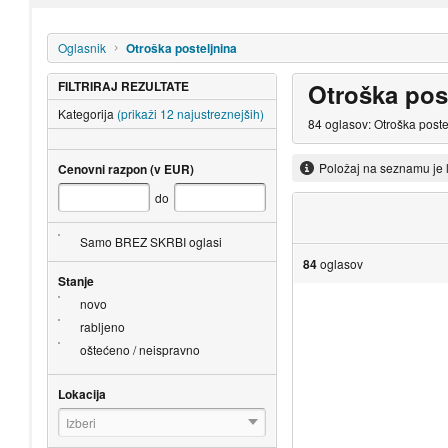
Oglasnik
Otroška posteljnina
FILTRIRAJ REZULTATE
Otroška pos
Kategorija
(prikaži 12 najustreznejših)
84 oglasov: Otroška poste
Položaj na seznamu je 
Cenovni razpon (v EUR)
do
Samo BREZ SKRBI oglasi
84
oglasov
Stanje
novo
rabljeno
oštećeno / neispravno
Lokacija
Izberi