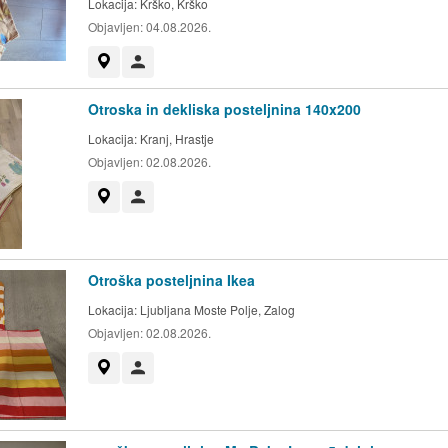
Lokacija:
Krško, Krško
Objavljen:
04.08.2026.
Prikaži na zemljevidu
Uporabnik ni trgovec
Otroska in dekliska posteljnina 140x200
Lokacija:
Kranj, Hrastje
Objavljen:
02.08.2026.
Prikaži na zemljevidu
Uporabnik ni trgovec
Otroška posteljnina Ikea
Lokacija:
Ljubljana Moste Polje, Zalog
Objavljen:
02.08.2026.
Prikaži na zemljevidu
Uporabnik ni trgovec