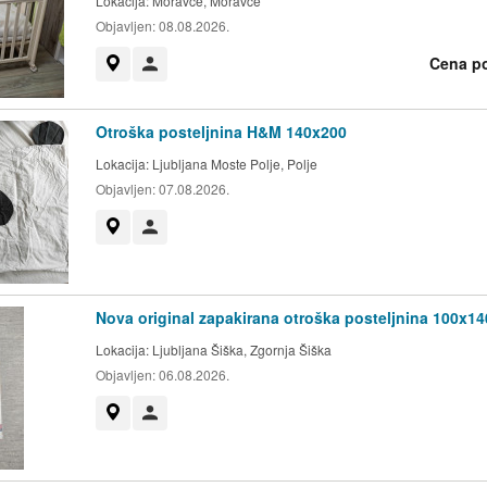
Lokacija:
Moravče, Moravče
Objavljen:
08.08.2026.
Cena p
Prikaži na zemljevidu
Uporabnik ni trgovec
Otroška posteljnina H&M 140x200
Lokacija:
Ljubljana Moste Polje, Polje
Objavljen:
07.08.2026.
Prikaži na zemljevidu
Uporabnik ni trgovec
Nova original zapakirana otroška posteljnina 100x1
Lokacija:
Ljubljana Šiška, Zgornja Šiška
Objavljen:
06.08.2026.
Prikaži na zemljevidu
Uporabnik ni trgovec