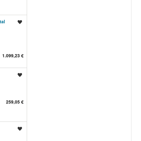
tal
Shrani oglas
1.099,23 €
Shrani oglas
259,05 €
Shrani oglas