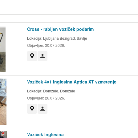
Cross - rabljen voziček podarim
Lokacija:
Ljubljana Bežigrad, Savlje
Objavljen:
30.07.2026.
Prikaži na zemljevidu
Uporabnik ni trgovec
Voziček 4v1 inglesina Aptica XT vzmetenje
Lokacija:
Domžale, Domžale
Objavljen:
26.07.2026.
Prikaži na zemljevidu
Uporabnik ni trgovec
Voziček Inglesina