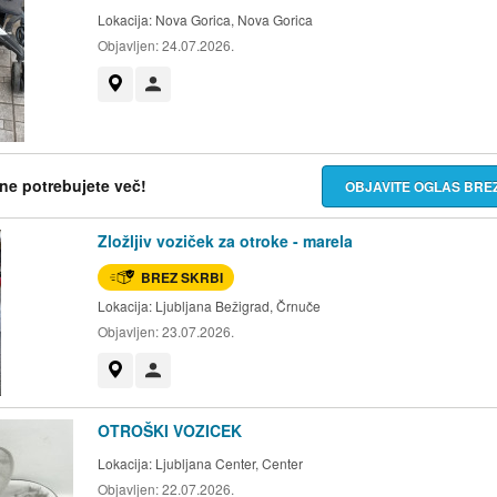
Lokacija:
Nova Gorica, Nova Gorica
Objavljen:
24.07.2026.
Prikaži na zemljevidu
Uporabnik ni trgovec
h ne potrebujete več!
OBJAVITE OGLAS BR
Zložljiv voziček za otroke - marela
BREZ SKRBI
Lokacija:
Ljubljana Bežigrad, Črnuče
Objavljen:
23.07.2026.
Prikaži na zemljevidu
Uporabnik ni trgovec
OTROŠKI VOZICEK
Lokacija:
Ljubljana Center, Center
Objavljen:
22.07.2026.