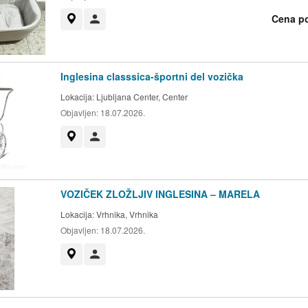
Cena p
Prikaži na zemljevidu
Uporabnik ni trgovec
Inglesina classsica-športni del vozička
Lokacija:
Ljubljana Center, Center
Objavljen:
18.07.2026.
Prikaži na zemljevidu
Uporabnik ni trgovec
VOZIČEK ZLOŽLJIV INGLESINA – MARELA
Lokacija:
Vrhnika, Vrhnika
Objavljen:
18.07.2026.
Prikaži na zemljevidu
Uporabnik ni trgovec