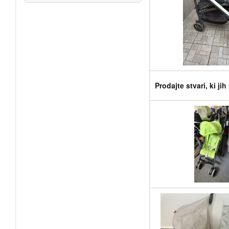
Prodajte stvari, ki ji