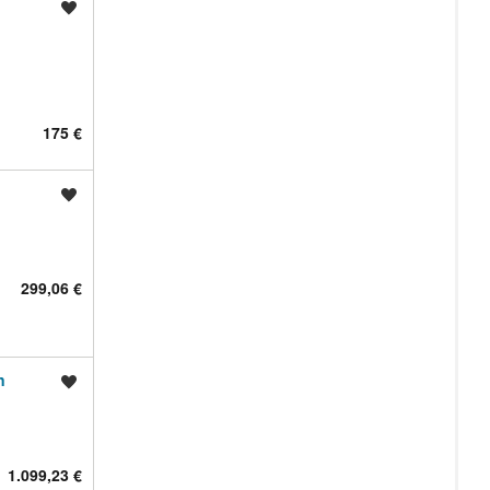
Shrani oglas
175 €
Shrani oglas
299,06 €
n
Shrani oglas
1.099,23 €