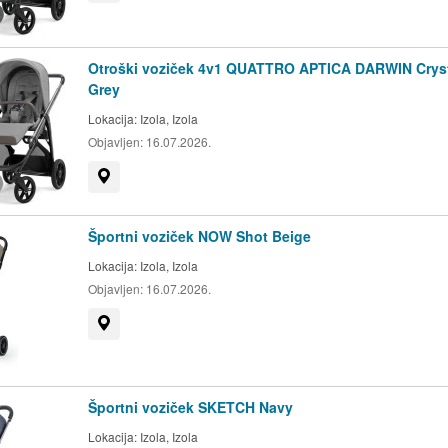
Otroški voziček 4v1 QUATTRO APTICA DARWIN Crys
Grey
Lokacija:
Izola, Izola
Objavljen:
16.07.2026.
Prikaži na zemljevidu
Športni voziček NOW Shot Beige
Lokacija:
Izola, Izola
Objavljen:
16.07.2026.
Prikaži na zemljevidu
Športni voziček SKETCH Navy
Lokacija:
Izola, Izola