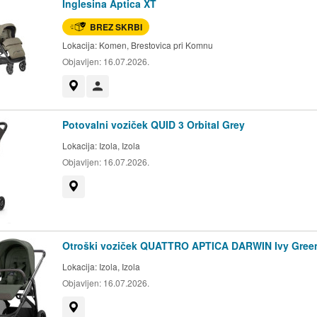
Inglesina Aptica XT
BREZ SKRBI
Lokacija:
Komen, Brestovica pri Komnu
Objavljen:
16.07.2026.
Prikaži na zemljevidu
Uporabnik ni trgovec
Potovalni voziček QUID 3 Orbital Grey
Lokacija:
Izola, Izola
Objavljen:
16.07.2026.
Prikaži na zemljevidu
Otroški voziček QUATTRO APTICA DARWIN Ivy Gree
Lokacija:
Izola, Izola
Objavljen:
16.07.2026.
Prikaži na zemljevidu