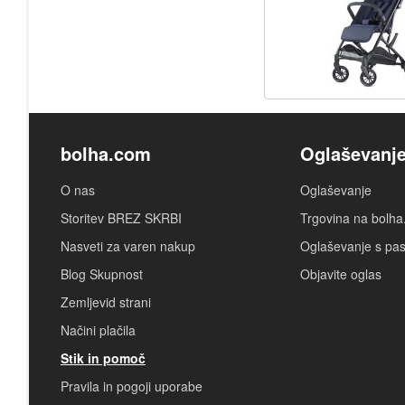
bolha.com
Oglaševanj
O nas
Oglaševanje
Storitev BREZ SKRBI
Trgovina na bolh
Nasveti za varen nakup
Oglaševanje s pa
Blog Skupnost
Objavite oglas
Zemljevid strani
Načini plačila
Stik in pomoč
Pravila in pogoji uporabe