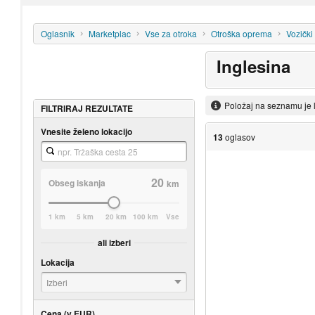
Oglasnik
Marketplac
Vse za otroka
Otroška oprema
Vozički
Inglesina
Položaj na seznamu je 
FILTRIRAJ REZULTATE
Vnesite želeno lokacijo
13
oglasov
20
Obseg iskanja
km
1 km
5 km
20 km
100 km
Vse
ali izberi
Lokacija
Izberi
Cena (v EUR)