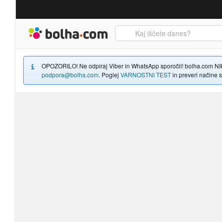
Bolha naslovna stran
OPOZORILO! Ne odpiraj Viber in WhatsApp sporočil! bolha.com NIKOLI
podpora@bolha.com
. Poglej
VARNOSTNI TEST
in preveri načine sp